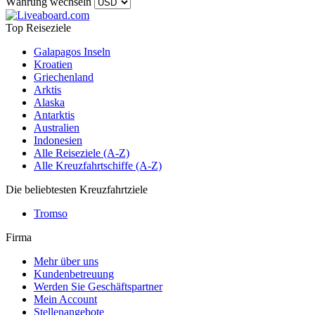
Währung wechseln
Top Reiseziele
Galapagos Inseln
Kroatien
Griechenland
Arktis
Alaska
Antarktis
Australien
Indonesien
Alle Reiseziele (A-Z)
Alle Kreuzfahrtschiffe (A-Z)
Die beliebtesten Kreuzfahrtziele
Tromso
Firma
Mehr über uns
Kundenbetreuung
Werden Sie Geschäftspartner
Mein Account
Stellenangebote