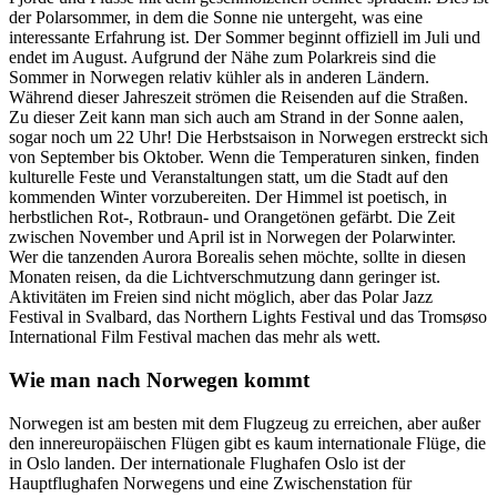
der Polarsommer, in dem die Sonne nie untergeht, was eine
interessante Erfahrung ist. Der Sommer beginnt offiziell im Juli und
endet im August. Aufgrund der Nähe zum Polarkreis sind die
Sommer in Norwegen relativ kühler als in anderen Ländern.
Während dieser Jahreszeit strömen die Reisenden auf die Straßen.
Zu dieser Zeit kann man sich auch am Strand in der Sonne aalen,
sogar noch um 22 Uhr! Die Herbstsaison in Norwegen erstreckt sich
von September bis Oktober. Wenn die Temperaturen sinken, finden
kulturelle Feste und Veranstaltungen statt, um die Stadt auf den
kommenden Winter vorzubereiten. Der Himmel ist poetisch, in
herbstlichen Rot-, Rotbraun- und Orangetönen gefärbt. Die Zeit
zwischen November und April ist in Norwegen der Polarwinter.
Wer die tanzenden Aurora Borealis sehen möchte, sollte in diesen
Monaten reisen, da die Lichtverschmutzung dann geringer ist.
Aktivitäten im Freien sind nicht möglich, aber das Polar Jazz
Festival in Svalbard, das Northern Lights Festival und das Tromsøso
International Film Festival machen das mehr als wett.
Wie man nach Norwegen kommt
Norwegen ist am besten mit dem Flugzeug zu erreichen, aber außer
den innereuropäischen Flügen gibt es kaum internationale Flüge, die
in Oslo landen. Der internationale Flughafen Oslo ist der
Hauptflughafen Norwegens und eine Zwischenstation für