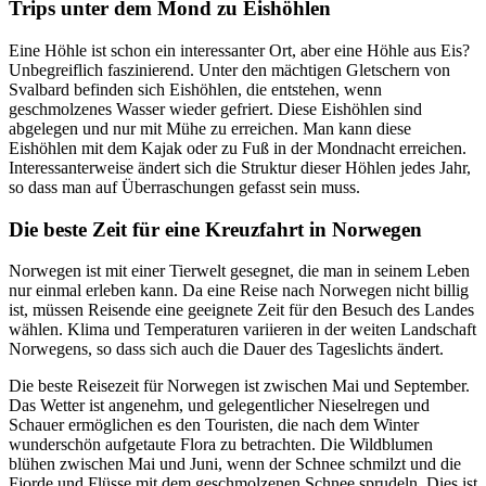
Trips unter dem Mond zu Eishöhlen
Eine Höhle ist schon ein interessanter Ort, aber eine Höhle aus Eis?
Unbegreiflich faszinierend. Unter den mächtigen Gletschern von
Svalbard befinden sich Eishöhlen, die entstehen, wenn
geschmolzenes Wasser wieder gefriert. Diese Eishöhlen sind
abgelegen und nur mit Mühe zu erreichen. Man kann diese
Eishöhlen mit dem Kajak oder zu Fuß in der Mondnacht erreichen.
Interessanterweise ändert sich die Struktur dieser Höhlen jedes Jahr,
so dass man auf Überraschungen gefasst sein muss.
Die beste Zeit für eine Kreuzfahrt in Norwegen
Norwegen ist mit einer Tierwelt gesegnet, die man in seinem Leben
nur einmal erleben kann. Da eine Reise nach Norwegen nicht billig
ist, müssen Reisende eine geeignete Zeit für den Besuch des Landes
wählen. Klima und Temperaturen variieren in der weiten Landschaft
Norwegens, so dass sich auch die Dauer des Tageslichts ändert.
Die beste Reisezeit für Norwegen ist zwischen Mai und September.
Das Wetter ist angenehm, und gelegentlicher Nieselregen und
Schauer ermöglichen es den Touristen, die nach dem Winter
wunderschön aufgetaute Flora zu betrachten. Die Wildblumen
blühen zwischen Mai und Juni, wenn der Schnee schmilzt und die
Fjorde und Flüsse mit dem geschmolzenen Schnee sprudeln. Dies ist