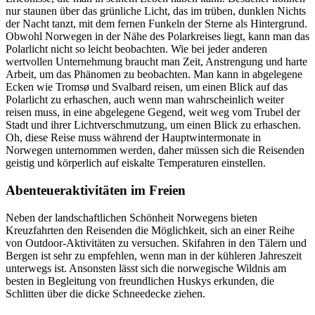
nur staunen über das grünliche Licht, das im trüben, dunklen Nichts
der Nacht tanzt, mit dem fernen Funkeln der Sterne als Hintergrund.
Obwohl Norwegen in der Nähe des Polarkreises liegt, kann man das
Polarlicht nicht so leicht beobachten. Wie bei jeder anderen
wertvollen Unternehmung braucht man Zeit, Anstrengung und harte
Arbeit, um das Phänomen zu beobachten. Man kann in abgelegene
Ecken wie Tromsø und Svalbard reisen, um einen Blick auf das
Polarlicht zu erhaschen, auch wenn man wahrscheinlich weiter
reisen muss, in eine abgelegene Gegend, weit weg vom Trubel der
Stadt und ihrer Lichtverschmutzung, um einen Blick zu erhaschen.
Oh, diese Reise muss während der Hauptwintermonate in
Norwegen unternommen werden, daher müssen sich die Reisenden
geistig und körperlich auf eiskalte Temperaturen einstellen.
Abenteueraktivitäten im Freien
Neben der landschaftlichen Schönheit Norwegens bieten
Kreuzfahrten den Reisenden die Möglichkeit, sich an einer Reihe
von Outdoor-Aktivitäten zu versuchen. Skifahren in den Tälern und
Bergen ist sehr zu empfehlen, wenn man in der kühleren Jahreszeit
unterwegs ist. Ansonsten lässt sich die norwegische Wildnis am
besten in Begleitung von freundlichen Huskys erkunden, die
Schlitten über die dicke Schneedecke ziehen.