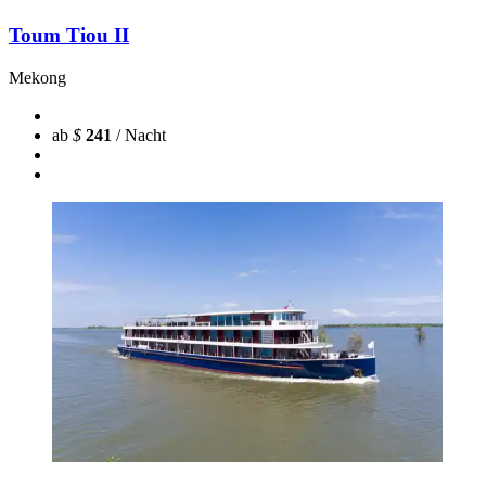
Toum Tiou II
Mekong
ab
$
241
/ Nacht