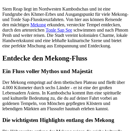
Siem Reap liegt im Nordwesten Kambodschas und ist eine
Fundgrube des Khmer-Erbes und Ausgangspunkt für viele Mekong-
und Tonle Sap-Flusskreuzfahrten. Von hier aus können Reisende
den mächtigen
Mekong
erkunden, versteckte Tempel entdecken,
durch den artenreichen
Tonle Sap See
schwimmen und nach Phnom
Penh und weiter reisen. Die Stadt vereint kolonialen Charme, lokale
Handwerkskunst und eine lebhafte kulinarische Szene und bietet
eine perfekte Mischung aus Entspannung und Entdeckung.
Entdecke den Mekong-Fluss
Ein Fluss voller Mythos und Majestät
Der Mekong entspringt auf dem tibetischen Plateau und fließt über
4.000 Kilometer durch sechs Länder - er ist eine der großen
Lebensadern Asiens. In Kambodscha kommt ihm eine spirituelle
und kulturelle Bedeutung zu, die du auf deiner Fahrt vorbei an
goldenen Tempeln, von Mönchen gepflegten Klöstern und
lebendigen Märkten am Flussufer hautnah erleben kannst.
Die wichtigsten Highlights entlang des Mekong