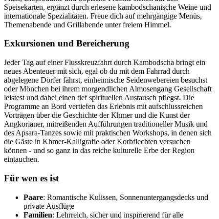
Speisekarten, ergänzt durch erlesene kambodschanische Weine und
internationale Spezialitäten. Freue dich auf mehrgängige Menüs,
Themenabende und Grillabende unter freiem Himmel.
Exkursionen und Bereicherung
Jeder Tag auf einer Flusskreuzfahrt durch Kambodscha bringt ein
neues Abenteuer mit sich, egal ob du mit dem Fahrrad durch
abgelegene Dörfer fährst, einheimische Seidenwebereien besuchst
oder Mönchen bei ihrem morgendlichen Almosengang Gesellschaft
leistest und dabei einen tief spirituellen Austausch pflegst. Die
Programme an Bord vertiefen das Erlebnis mit aufschlussreichen
Vorträgen über die Geschichte der Khmer und die Kunst der
Angkorianer, mitreißenden Aufführungen traditioneller Musik und
des Apsara-Tanzes sowie mit praktischen Workshops, in denen sich
die Gäste in Khmer-Kalligrafie oder Korbflechten versuchen
können - und so ganz in das reiche kulturelle Erbe der Region
eintauchen.
Für wen es ist
Paare
: Romantische Kulissen, Sonnenuntergangsdecks und
private Ausflüge
Familien
: Lehrreich, sicher und inspirierend für alle