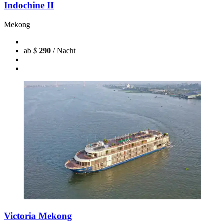
Indochine II
Mekong
ab
$
290
/ Nacht
Victoria Mekong