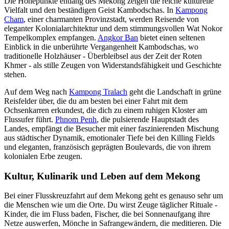
Die Höhepunkte entlang des Mekong zeigen die reiche kulturelle
Vielfalt und den beständigen Geist Kambodschas. In
Kampong
Cham
, einer charmanten Provinzstadt, werden Reisende von
eleganter Kolonialarchitektur und dem stimmungsvollen Wat Nokor
Tempelkomplex empfangen.
Angkor Ban
bietet einen seltenen
Einblick in die unberührte Vergangenheit Kambodschas, wo
traditionelle Holzhäuser - Überbleibsel aus der Zeit der Roten
Khmer - als stille Zeugen von Widerstandsfähigkeit und Geschichte
stehen.
Auf dem Weg nach
Kampong Tralach
geht die Landschaft in grüne
Reisfelder über, die du am besten bei einer Fahrt mit dem
Ochsenkarren erkundest, die dich zu einem ruhigen Kloster am
Flussufer führt.
Phnom Penh
, die pulsierende Hauptstadt des
Landes, empfängt die Besucher mit einer faszinierenden Mischung
aus städtischer Dynamik, emotionaler Tiefe bei den Killing Fields
und eleganten, französisch geprägten Boulevards, die von ihrem
kolonialen Erbe zeugen.
Kultur, Kulinarik und Leben auf dem Mekong
Bei einer Flusskreuzfahrt auf dem Mekong geht es genauso sehr um
die Menschen wie um die Orte. Du wirst Zeuge täglicher Rituale -
Kinder, die im Fluss baden, Fischer, die bei Sonnenaufgang ihre
Netze auswerfen, Mönche in Safrangewändern, die meditieren. Die