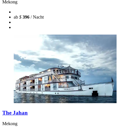
Mekong
ab
$
396
/ Nacht
The Jahan
Mekong