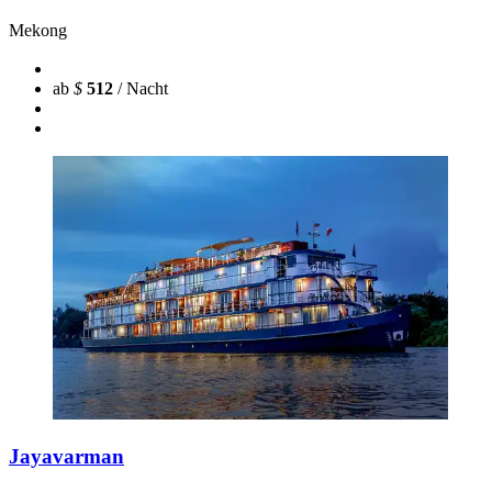
Mekong
ab
$
512
/ Nacht
Jayavarman