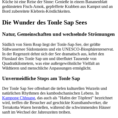
Küche ist eine Reise der Sinne: Genieße in einem Bananenblatt
gedünsteten Fisch-Amok, gepfefferte Krabben aus Kampot und an
Bord zubereitete Klebreis-Köstlichkeiten.
Die Wunder des Tonle Sap Sees
Natur, Gemeinschaften und wechselnde Strömungen
Südlich von Siem Reap liegt der Tonle-Sap-See, der größte
Süßwassersee Südostasiens und ein UNESCO-Biosphärenreservat.
In der Regenzeit dehnt sich der See dramatisch aus, kehrt den
Flusslauf des Tonle Sap um und überflutet Tausende von
Quadratkilometern, was eine außergewöhnliche Vielfalt an
Wildtieren und menschliche Anpassungen ermöglicht.
Unvermeidliche Stops am Tonle Sap
Der Tonle Sap See offenbart die tiefen kulturellen Wurzeln und
natürlichen Rhythmen des kambodschanischen Lebens. In
Kampong Chhnang
, das auch als "Hafen der Töpferei" bezeichnet
wird, treffen die Besucher auf geschickte Kunsthandwerker, die
Terrakotta-Waren herstellen, während die schwimmenden Häuser
sanft im Wechsel der Jahreszeiten treiben.