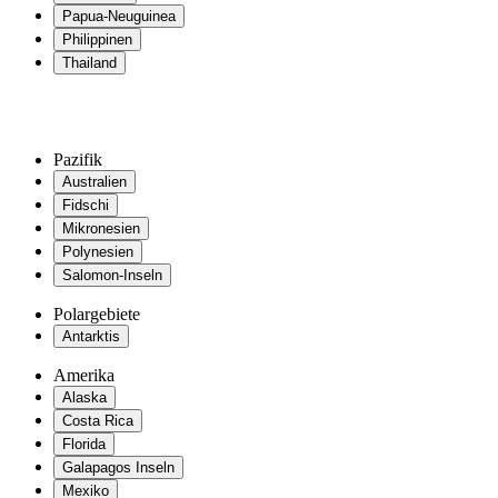
Papua-Neuguinea
Philippinen
Thailand
Pazifik
Australien
Fidschi
Mikronesien
Polynesien
Salomon-Inseln
Polargebiete
Antarktis
Amerika
Alaska
Costa Rica
Florida
Galapagos Inseln
Mexiko