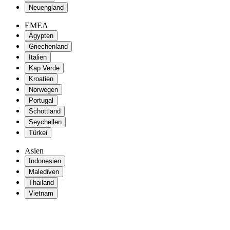
Neuengland
EMEA
Ägypten
Griechenland
Italien
Kap Verde
Kroatien
Norwegen
Portugal
Schottland
Seychellen
Türkei
Asien
Indonesien
Malediven
Thailand
Vietnam