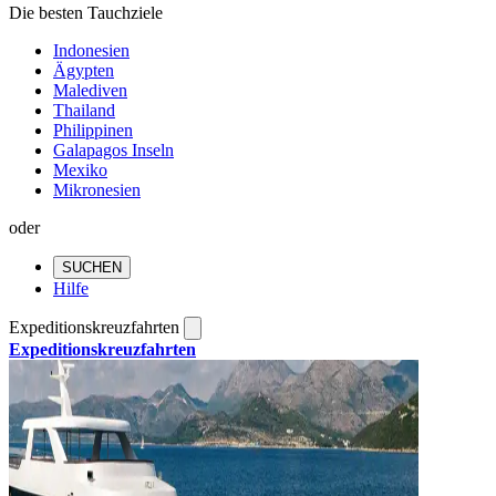
Die besten Tauchziele
Indonesien
Ägypten
Malediven
Thailand
Philippinen
Galapagos Inseln
Mexiko
Mikronesien
oder
SUCHEN
Hilfe
Expeditionskreuzfahrten
Expeditionskreuzfahrten