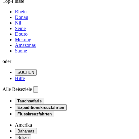
Top-Flüsse
Rhein
Donau
Nil
Seine
Douro
Mekong
Amazonas
Saone
oder
SUCHEN
Hilfe
Alle Reiseziele
Tauchsafaris
Expeditionskreuzfahrten
Flusskreuzfahrten
Amerika
Bahamas
Belize