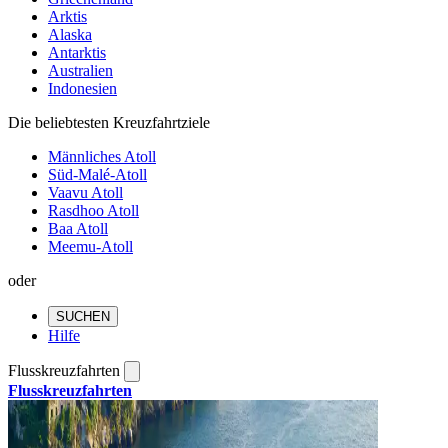
Arktis
Alaska
Antarktis
Australien
Indonesien
Die beliebtesten Kreuzfahrtziele
Männliches Atoll
Süd-Malé-Atoll
Vaavu Atoll
Rasdhoo Atoll
Baa Atoll
Meemu-Atoll
oder
SUCHEN
Hilfe
Flusskreuzfahrten
Flusskreuzfahrten