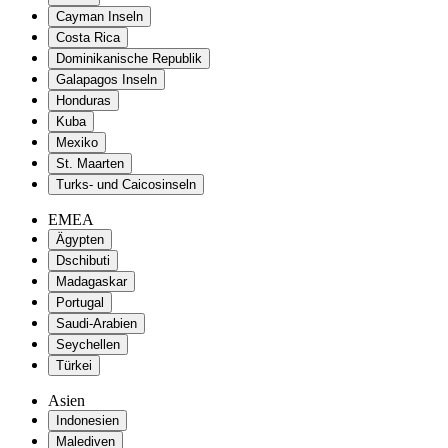
Cayman Inseln
Costa Rica
Dominikanische Republik
Galapagos Inseln
Honduras
Kuba
Mexiko
St. Maarten
Turks- und Caicosinseln
EMEA
Ägypten
Dschibuti
Madagaskar
Portugal
Saudi-Arabien
Seychellen
Türkei
Asien
Indonesien
Malediven