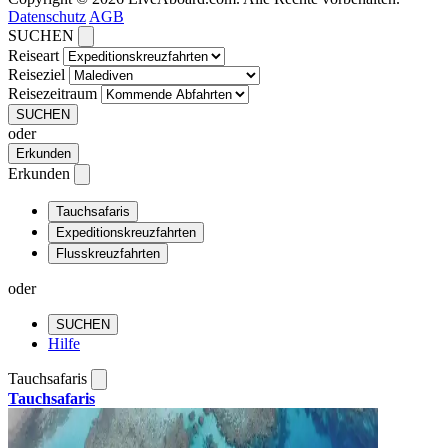
Datenschutz
AGB
SUCHEN
Reiseart
Reiseziel
Reisezeitraum
SUCHEN
oder
Erkunden
Erkunden
Tauchsafaris
Expeditionskreuzfahrten
Flusskreuzfahrten
oder
SUCHEN
Hilfe
Tauchsafaris
Tauchsafaris