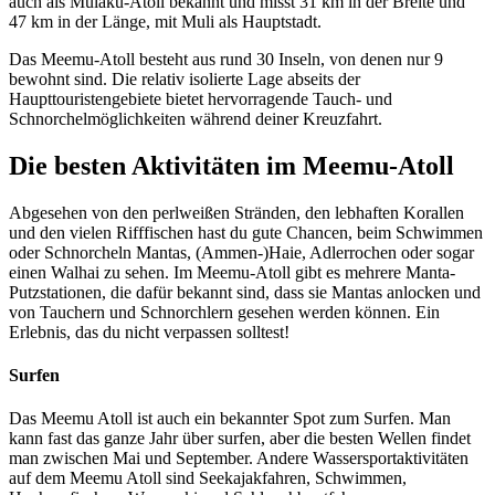
auch als Mulaku-Atoll bekannt und misst 31 km in der Breite und
47 km in der Länge, mit Muli als Hauptstadt.
Das Meemu-Atoll besteht aus rund 30 Inseln, von denen nur 9
bewohnt sind. Die relativ isolierte Lage abseits der
Haupttouristengebiete bietet hervorragende Tauch- und
Schnorchelmöglichkeiten während deiner Kreuzfahrt.
Die besten Aktivitäten im Meemu-Atoll
Abgesehen von den perlweißen Stränden, den lebhaften Korallen
und den vielen Rifffischen hast du gute Chancen, beim Schwimmen
oder Schnorcheln Mantas, (Ammen-)Haie, Adlerrochen oder sogar
einen Walhai zu sehen. Im Meemu-Atoll gibt es mehrere Manta-
Putzstationen, die dafür bekannt sind, dass sie Mantas anlocken und
von Tauchern und Schnorchlern gesehen werden können. Ein
Erlebnis, das du nicht verpassen solltest!
Surfen
Das Meemu Atoll ist auch ein bekannter Spot zum Surfen. Man
kann fast das ganze Jahr über surfen, aber die besten Wellen findet
man zwischen Mai und September. Andere Wassersportaktivitäten
auf dem Meemu Atoll sind Seekajakfahren, Schwimmen,