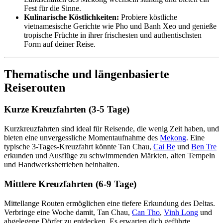
Fest für die Sinne.
Kulinarische Köstlichkeiten:
Probiere köstliche
vietnamesische Gerichte wie Pho und Banh Xeo und genieße
tropische Früchte in ihrer frischesten und authentischsten
Form auf deiner Reise.
Thematische und längenbasierte
Reiserouten
Kurze Kreuzfahrten (3-5 Tage)
Kurzkreuzfahrten sind ideal für Reisende, die wenig Zeit haben, und
bieten eine unvergessliche Momentaufnahme des
Mekong
. Eine
typische 3-Tages-Kreuzfahrt könnte Tan Chau,
Cai Be
und
Ben Tre
erkunden und Ausflüge zu schwimmenden Märkten, alten Tempeln
und Handwerksbetrieben beinhalten.
Mittlere Kreuzfahrten (6-9 Tage)
Mittellange Routen ermöglichen eine tiefere Erkundung des Deltas.
Verbringe eine Woche damit, Tan Chau,
Can Tho
,
Vinh Long
und
abgelegene Dörfer zu entdecken. Es erwarten dich geführte