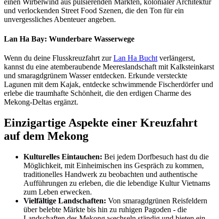
einen Wirbelwind aus pulsierenden Märkten, kolonialer Architektur
und verlockenden Street Food Szenen, die den Ton für ein
unvergessliches Abenteuer angeben.
Lan Ha Bay: Wunderbare Wasserwege
Wenn du deine Flusskreuzfahrt zur
Lan Ha Bucht
verlängerst,
kannst du eine atemberaubende Meereslandschaft mit Kalksteinkarst
und smaragdgrünem Wasser entdecken. Erkunde versteckte
Lagunen mit dem Kajak, entdecke schwimmende Fischerdörfer und
erlebe die traumhafte Schönheit, die den erdigen Charme des
Mekong-Deltas ergänzt.
Einzigartige Aspekte einer Kreuzfahrt
auf dem Mekong
Kulturelles Eintauchen:
Bei jedem Dorfbesuch hast du die
Möglichkeit, mit Einheimischen ins Gespräch zu kommen,
traditionelles Handwerk zu beobachten und authentische
Aufführungen zu erleben, die die lebendige Kultur Vietnams
zum Leben erwecken.
Vielfältige Landschaften:
Von smaragdgrünen Reisfeldern
über belebte Märkte bis hin zu ruhigen Pagoden - die
Landschaften des Mekong wechseln ständig und bieten ein