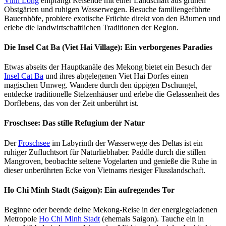
Vinh Long
empfängt Reisende mit einer Landschaft aus grünen
Obstgärten und ruhigen Wasserwegen. Besuche familiengeführte
Bauernhöfe, probiere exotische Früchte direkt von den Bäumen und
erlebe die landwirtschaftlichen Traditionen der Region.
Die Insel Cat Ba (Viet Hai Village): Ein verborgenes Paradies
Etwas abseits der Hauptkanäle des Mekong bietet ein Besuch der
Insel Cat Ba
und ihres abgelegenen Viet Hai Dorfes einen
magischen Umweg. Wandere durch den üppigen Dschungel,
entdecke traditionelle Stelzenhäuser und erlebe die Gelassenheit des
Dorflebens, das von der Zeit unberührt ist.
Froschsee: Das stille Refugium der Natur
Der
Froschsee
im Labyrinth der Wasserwege des Deltas ist ein
ruhiger Zufluchtsort für Naturliebhaber. Paddle durch die stillen
Mangroven, beobachte seltene Vogelarten und genieße die Ruhe in
dieser unberührten Ecke von Vietnams riesiger Flusslandschaft.
Ho Chi Minh Stadt (Saigon): Ein aufregendes Tor
Beginne oder beende deine Mekong-Reise in der energiegeladenen
Metropole
Ho Chi Minh Stadt
(ehemals Saigon). Tauche ein in