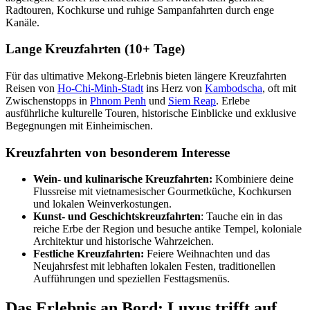
Radtouren, Kochkurse und ruhige Sampanfahrten durch enge
Kanäle.
Lange Kreuzfahrten (10+ Tage)
Für das ultimative Mekong-Erlebnis bieten längere Kreuzfahrten
Reisen von
Ho-Chi-Minh-Stadt
ins Herz von
Kambodscha
, oft mit
Zwischenstopps in
Phnom Penh
und
Siem Reap
. Erlebe
ausführliche kulturelle Touren, historische Einblicke und exklusive
Begegnungen mit Einheimischen.
Kreuzfahrten von besonderem Interesse
Wein- und kulinarische Kreuzfahrten:
Kombiniere deine
Flussreise mit vietnamesischer Gourmetküche, Kochkursen
und lokalen Weinverkostungen.
Kunst- und Geschichtskreuzfahrten
: Tauche ein in das
reiche Erbe der Region und besuche antike Tempel, koloniale
Architektur und historische Wahrzeichen.
Festliche Kreuzfahrten:
Feiere Weihnachten und das
Neujahrsfest mit lebhaften lokalen Festen, traditionellen
Aufführungen und speziellen Festtagsmenüs.
Das Erlebnis an Bord: Luxus trifft auf