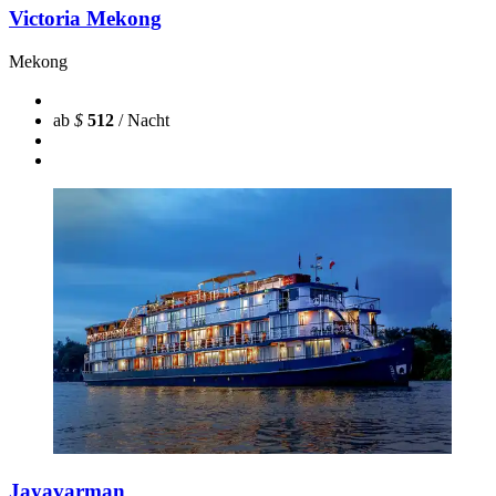
Victoria Mekong
Mekong
ab
$
512
/ Nacht
Jayavarman