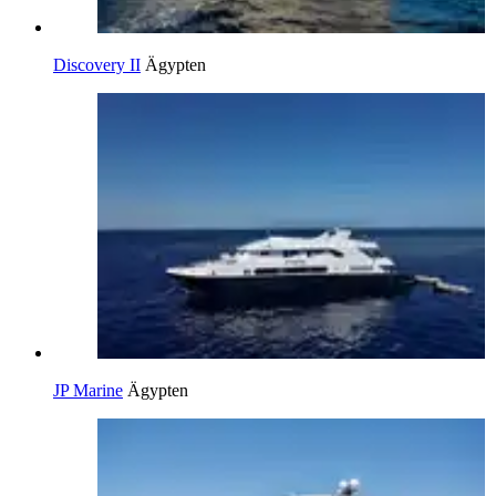
Discovery II
Ägypten
JP Marine
Ägypten