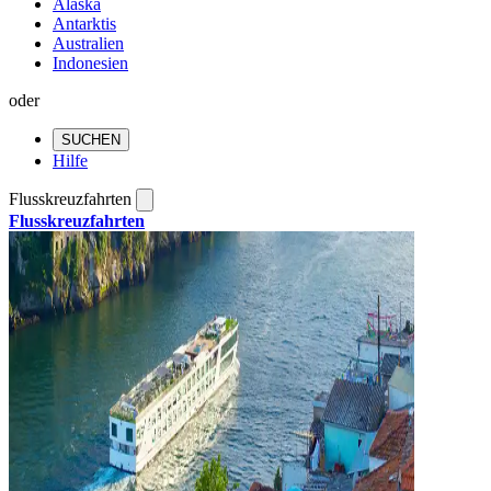
Alaska
Antarktis
Australien
Indonesien
oder
SUCHEN
Hilfe
Flusskreuzfahrten
Flusskreuzfahrten