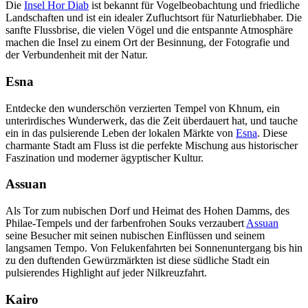
Die
Insel Hor Diab
ist bekannt für Vogelbeobachtung und friedliche
Landschaften und ist ein idealer Zufluchtsort für Naturliebhaber. Die
sanfte Flussbrise, die vielen Vögel und die entspannte Atmosphäre
machen die Insel zu einem Ort der Besinnung, der Fotografie und
der Verbundenheit mit der Natur.
Esna
Entdecke den wunderschön verzierten Tempel von Khnum, ein
unterirdisches Wunderwerk, das die Zeit überdauert hat, und tauche
ein in das pulsierende Leben der lokalen Märkte von
Esna
. Diese
charmante Stadt am Fluss ist die perfekte Mischung aus historischer
Faszination und moderner ägyptischer Kultur.
Assuan
Als Tor zum nubischen Dorf und Heimat des Hohen Damms, des
Philae-Tempels und der farbenfrohen Souks verzaubert
Assuan
seine Besucher mit seinen nubischen Einflüssen und seinem
langsamen Tempo. Von Felukenfahrten bei Sonnenuntergang bis hin
zu den duftenden Gewürzmärkten ist diese südliche Stadt ein
pulsierendes Highlight auf jeder Nilkreuzfahrt.
Kairo