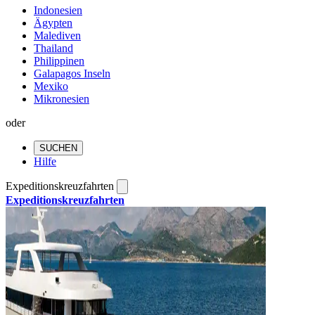
Indonesien
Ägypten
Malediven
Thailand
Philippinen
Galapagos Inseln
Mexiko
Mikronesien
oder
SUCHEN
Hilfe
Expeditionskreuzfahrten
Expeditionskreuzfahrten