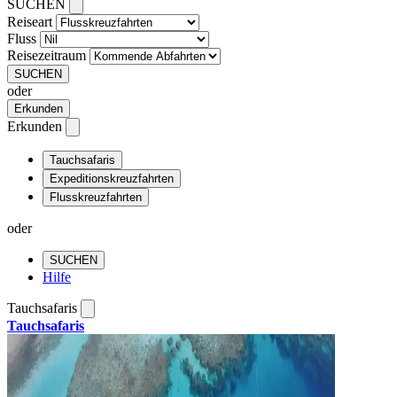
SUCHEN
Reiseart
Fluss
Reisezeitraum
SUCHEN
oder
Erkunden
Erkunden
Tauchsafaris
Expeditionskreuzfahrten
Flusskreuzfahrten
oder
SUCHEN
Hilfe
Tauchsafaris
Tauchsafaris