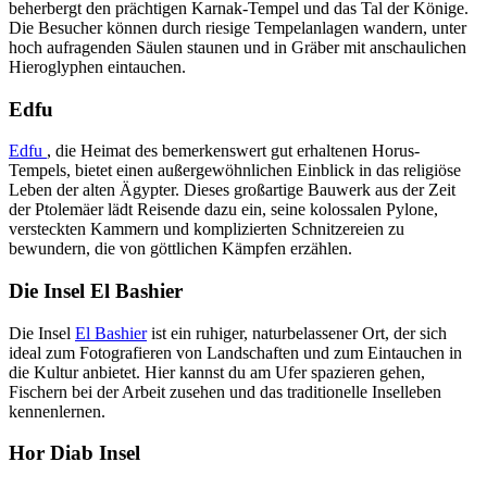
beherbergt den prächtigen Karnak-Tempel und das Tal der Könige.
Die Besucher können durch riesige Tempelanlagen wandern, unter
hoch aufragenden Säulen staunen und in Gräber mit anschaulichen
Hieroglyphen eintauchen.
Edfu
Edfu
, die Heimat des bemerkenswert gut erhaltenen Horus-
Tempels, bietet einen außergewöhnlichen Einblick in das religiöse
Leben der alten Ägypter. Dieses großartige Bauwerk aus der Zeit
der Ptolemäer lädt Reisende dazu ein, seine kolossalen Pylone,
versteckten Kammern und komplizierten Schnitzereien zu
bewundern, die von göttlichen Kämpfen erzählen.
Die Insel El Bashier
Die Insel
El Bashier
ist ein ruhiger, naturbelassener Ort, der sich
ideal zum Fotografieren von Landschaften und zum Eintauchen in
die Kultur anbietet. Hier kannst du am Ufer spazieren gehen,
Fischern bei der Arbeit zusehen und das traditionelle Inselleben
kennenlernen.
Hor Diab Insel