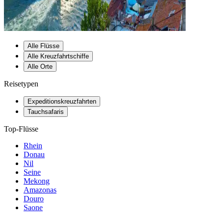
Alle Flüsse
Alle Kreuzfahrtschiffe
Alle Orte
Reisetypen
Expeditionskreuzfahrten
Tauchsafaris
Top-Flüsse
Rhein
Donau
Nil
Seine
Mekong
Amazonas
Douro
Saone