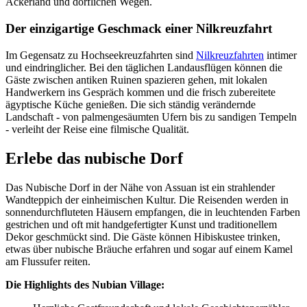
Ackerland und dörflichen Wegen.
Der einzigartige Geschmack einer Nilkreuzfahrt
Im Gegensatz zu Hochseekreuzfahrten sind
Nilkreuzfahrten
intimer
und eindringlicher. Bei den täglichen Landausflügen können die
Gäste zwischen antiken Ruinen spazieren gehen, mit lokalen
Handwerkern ins Gespräch kommen und die frisch zubereitete
ägyptische Küche genießen. Die sich ständig verändernde
Landschaft - von palmengesäumten Ufern bis zu sandigen Tempeln
- verleiht der Reise eine filmische Qualität.
Erlebe das nubische Dorf
Das Nubische Dorf in der Nähe von Assuan ist ein strahlender
Wandteppich der einheimischen Kultur. Die Reisenden werden in
sonnendurchfluteten Häusern empfangen, die in leuchtenden Farben
gestrichen und oft mit handgefertigter Kunst und traditionellem
Dekor geschmückt sind. Die Gäste können Hibiskustee trinken,
etwas über nubische Bräuche erfahren und sogar auf einem Kamel
am Flussufer reiten.
Die Highlights des Nubian Village: