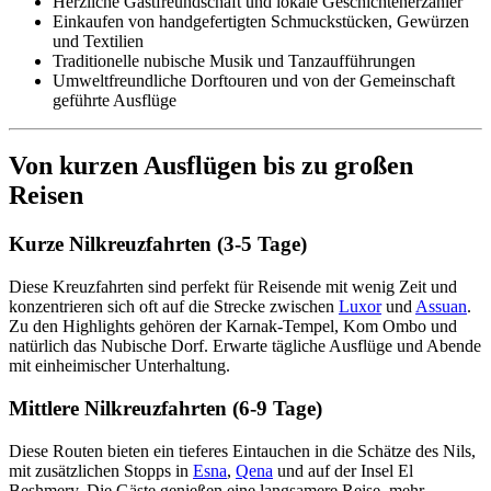
Herzliche Gastfreundschaft und lokale Geschichtenerzähler
Einkaufen von handgefertigten Schmuckstücken, Gewürzen
und Textilien
Traditionelle nubische Musik und Tanzaufführungen
Umweltfreundliche Dorftouren und von der Gemeinschaft
geführte Ausflüge
Von kurzen Ausflügen bis zu großen
Reisen
Kurze Nilkreuzfahrten (3-5 Tage)
Diese Kreuzfahrten sind perfekt für Reisende mit wenig Zeit und
konzentrieren sich oft auf die Strecke zwischen
Luxor
und
Assuan
.
Zu den Highlights gehören der Karnak-Tempel, Kom Ombo und
natürlich das Nubische Dorf. Erwarte tägliche Ausflüge und Abende
mit einheimischer Unterhaltung.
Mittlere Nilkreuzfahrten (6-9 Tage)
Diese Routen bieten ein tieferes Eintauchen in die Schätze des Nils,
mit zusätzlichen Stopps in
Esna
,
Qena
und auf der Insel El
Beshmery. Die Gäste genießen eine langsamere Reise, mehr