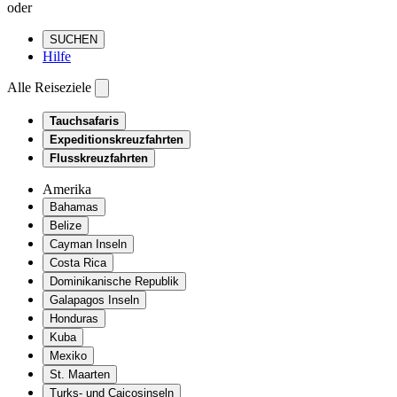
oder
SUCHEN
Hilfe
Alle Reiseziele
Tauchsafaris
Expeditionskreuzfahrten
Flusskreuzfahrten
Amerika
Bahamas
Belize
Cayman Inseln
Costa Rica
Dominikanische Republik
Galapagos Inseln
Honduras
Kuba
Mexiko
St. Maarten
Turks- und Caicosinseln