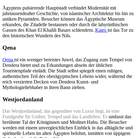
Ägyptens pulsierende Hauptstadt verbindet Modernität mit
jahrtausendealter Geschichte, von islamischer Architektur bis hin zu
antiken Pyramiden. Besucher können das Ägyptische Museum
erkunden, die Zitadelle bestaunen oder durch die labyrinthischen
Gassen des Khan El Khalili Basars schlendern.
Kairo
ist das Tor zu
den historischen Wundern des Nils.
Qena
Qena
ist ein weniger bereistes Juwel, das Zugang zum Tempel von
Dendera bietet und zu Erkundungen abseits der üblichen
Touristenpfade einlädt. Die Stadt selbst spiegelt einen ruhigen,
authentischen Teil des oberägyptischen Lebens wider, während die
reich verzierten Decken von Dendera Kunst- und
Mythologieliebhaber in ihren Bann ziehen.
Westjordanland
Das Westjordanland, das gegenüber von Luxor liegt, ist eine
Fundgrube für Gräber, Tempel und das Landleben. Es
umfasst das
berühmte Tal der Königinnen und Medinet Habu. Die Besucher
werden mit einem unvergleichlichen Einblick in das alltägliche und
spirituelle Leben im alten Ägypten belohnt, inmitten von üppigem