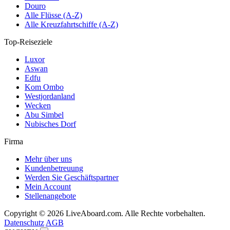
Douro
Alle Flüsse (A-Z)
Alle Kreuzfahrtschiffe (A-Z)
Top-Reiseziele
Luxor
Aswan
Edfu
Kom Ombo
Westjordanland
Wecken
Abu Simbel
Nubisches Dorf
Firma
Mehr über uns
Kundenbetreuung
Werden Sie Geschäftspartner
Mein Account
Stellenangebote
Copyright © 2026 LiveAboard.com. Alle Rechte vorbehalten.
Datenschutz
AGB