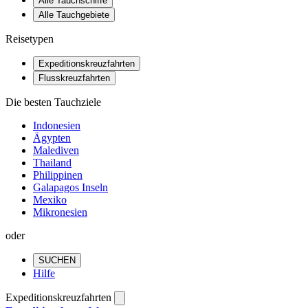
Alle Tauchschiffe
Alle Tauchgebiete
Reisetypen
Expeditionskreuzfahrten
Flusskreuzfahrten
Die besten Tauchziele
Indonesien
Ägypten
Malediven
Thailand
Philippinen
Galapagos Inseln
Mexiko
Mikronesien
oder
SUCHEN
Hilfe
Expeditionskreuzfahrten