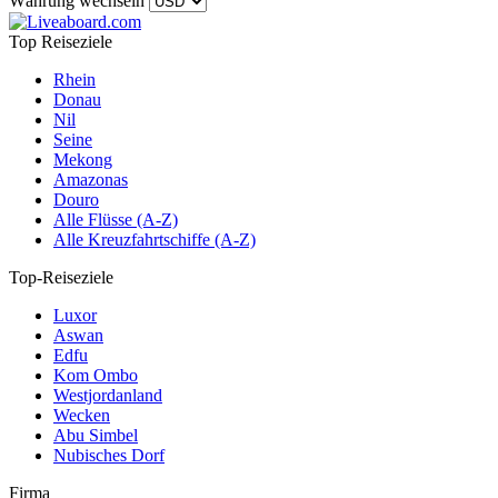
Währung wechseln
Top Reiseziele
Rhein
Donau
Nil
Seine
Mekong
Amazonas
Douro
Alle Flüsse (A-Z)
Alle Kreuzfahrtschiffe (A-Z)
Top-Reiseziele
Luxor
Aswan
Edfu
Kom Ombo
Westjordanland
Wecken
Abu Simbel
Nubisches Dorf
Firma