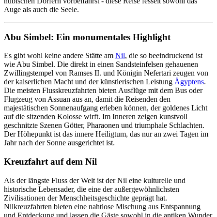
nubischen Dörfern vorbeifährst - diese Reise fesselt sowohl das
Auge als auch die Seele.
Abu Simbel: Ein monumentales Highlight
Es gibt wohl keine andere Stätte am
Nil
, die so beeindruckend ist
wie Abu Simbel. Die direkt in einen Sandsteinfelsen gehauenen
Zwillingstempel von Ramses II. und Königin Nefertari zeugen von
der kaiserlichen Macht und der künstlerischen Leistung
Ägyptens
.
Die meisten Flusskreuzfahrten bieten Ausflüge mit dem Bus oder
Flugzeug von Assuan aus an, damit die Reisenden den
majestätischen Sonnenaufgang erleben können, der goldenes Licht
auf die sitzenden Kolosse wirft. Im Inneren zeigen kunstvoll
geschnitzte Szenen Götter, Pharaonen und triumphale Schlachten.
Der Höhepunkt ist das innere Heiligtum, das nur an zwei Tagen im
Jahr nach der Sonne ausgerichtet ist.
Kreuzfahrt auf dem Nil
Als der längste Fluss der Welt ist der Nil eine kulturelle und
historische Lebensader, die eine der außergewöhnlichsten
Zivilisationen der Menschheitsgeschichte geprägt hat.
Nilkreuzfahrten bieten eine nahtlose Mischung aus Entspannung
und Entdeckung und lassen die Gäste sowohl in die antiken Wunder