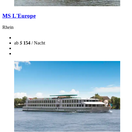
MS L'Europe
Rhein
ab
$
154
/ Nacht