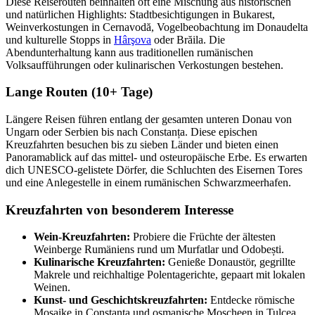
Diese Reiserouten beinhalten oft eine Mischung aus historischen
und natürlichen Highlights: Stadtbesichtigungen in Bukarest,
Weinverkostungen in Cernavodă, Vogelbeobachtung im Donaudelta
und kulturelle Stopps in
Hârşova
oder Brăila. Die
Abendunterhaltung kann aus traditionellen rumänischen
Volksaufführungen oder kulinarischen Verkostungen bestehen.
Lange Routen (10+ Tage)
Längere Reisen führen entlang der gesamten unteren Donau von
Ungarn oder Serbien bis nach Constanța. Diese epischen
Kreuzfahrten besuchen bis zu sieben Länder und bieten einen
Panoramablick auf das mittel- und osteuropäische Erbe. Es erwarten
dich UNESCO-gelistete Dörfer, die Schluchten des Eisernen Tores
und eine Anlegestelle in einem rumänischen Schwarzmeerhafen.
Kreuzfahrten von besonderem Interesse
Wein-Kreuzfahrten:
Probiere die Früchte der ältesten
Weinberge Rumäniens rund um Murfatlar und Odobești.
Kulinarische Kreuzfahrten:
Genieße Donaustör, gegrillte
Makrele und reichhaltige Polentagerichte, gepaart mit lokalen
Weinen.
Kunst- und Geschichtskreuzfahrten:
Entdecke römische
Mosaike in Constanța und osmanische Moscheen in Tulcea.