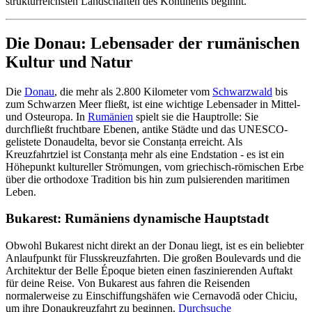
strukturreichsten Landschaften des Kontinents beginnt.
Die Donau: Lebensader der rumänischen
Kultur und Natur
Die
Donau
, die mehr als 2.800 Kilometer vom
Schwarzwald
bis
zum Schwarzen Meer fließt, ist eine wichtige Lebensader in Mittel-
und Osteuropa. In
Rumänien
spielt sie die Hauptrolle: Sie
durchfließt fruchtbare Ebenen, antike Städte und das UNESCO-
gelistete Donaudelta, bevor sie Constanța erreicht. Als
Kreuzfahrtziel ist Constanța mehr als eine Endstation - es ist ein
Höhepunkt kultureller Strömungen, vom griechisch-römischen Erbe
über die orthodoxe Tradition bis hin zum pulsierenden maritimen
Leben.
Bukarest: Rumäniens dynamische Hauptstadt
Obwohl Bukarest nicht direkt an der Donau liegt, ist es ein beliebter
Anlaufpunkt für Flusskreuzfahrten. Die großen Boulevards und die
Architektur der Belle Époque bieten einen faszinierenden Auftakt
für deine Reise. Von Bukarest aus fahren die Reisenden
normalerweise zu Einschiffungshäfen wie Cernavodă oder Chiciu,
um ihre Donaukreuzfahrt zu beginnen.
Durchsuche