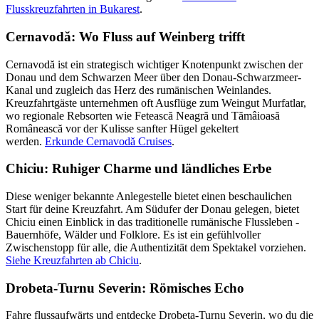
Flusskreuzfahrten in Bukarest
.
Cernavodă: Wo Fluss auf Weinberg trifft
Cernavodă ist ein strategisch wichtiger Knotenpunkt zwischen der
Donau und dem Schwarzen Meer über den Donau-Schwarzmeer-
Kanal und zugleich das Herz des rumänischen Weinlandes.
Kreuzfahrtgäste unternehmen oft Ausflüge zum Weingut Murfatlar,
wo regionale Rebsorten wie Fetească Neagră und Tămâioasă
Românească vor der Kulisse sanfter Hügel gekeltert
werden.
Erkunde Cernavodă Cruises
.
Chiciu: Ruhiger Charme und ländliches Erbe
Diese weniger bekannte Anlegestelle bietet einen beschaulichen
Start für deine Kreuzfahrt. Am Südufer der Donau gelegen, bietet
Chiciu einen Einblick in das traditionelle rumänische Flussleben -
Bauernhöfe, Wälder und Folklore. Es ist ein gefühlvoller
Zwischenstopp für alle, die Authentizität dem Spektakel vorziehen.
Siehe Kreuzfahrten ab Chiciu
.
Drobeta-Turnu Severin: Römisches Echo
Fahre flussaufwärts und entdecke Drobeta-Turnu Severin, wo du die