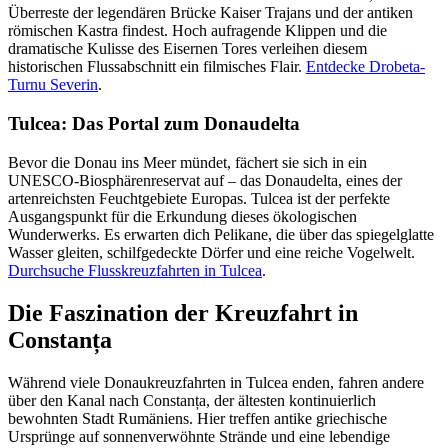
Überreste der legendären Brücke Kaiser Trajans und der antiken
römischen Kastra findest. Hoch aufragende Klippen und die
dramatische Kulisse des Eisernen Tores verleihen diesem
historischen Flussabschnitt ein filmisches Flair.
Entdecke Drobeta-
Turnu Severin
.
Tulcea: Das Portal zum Donaudelta
Bevor die Donau ins Meer mündet, fächert sie sich in ein
UNESCO-Biosphärenreservat auf – das Donaudelta, eines der
artenreichsten Feuchtgebiete Europas. Tulcea ist der perfekte
Ausgangspunkt für die Erkundung dieses ökologischen
Wunderwerks. Es erwarten dich Pelikane, die über das spiegelglatte
Wasser gleiten, schilfgedeckte Dörfer und eine reiche Vogelwelt.
Durchsuche Flusskreuzfahrten in Tulcea
.
Die Faszination der Kreuzfahrt in
Constanța
Während viele Donaukreuzfahrten in Tulcea enden, fahren andere
über den Kanal nach Constanța, der ältesten kontinuierlich
bewohnten Stadt Rumäniens. Hier treffen antike griechische
Ursprünge auf sonnenverwöhnte Strände und eine lebendige