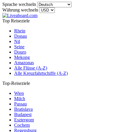
Sprache wechseln
Währung wechseln
Top Reiseziele
Rhein
Donau
Nil
Seine
Douro
Mekong
Amazonas
Alle Flüsse (A-Z)
Alle Kreuzfahrtschiffe (A-Z)
Top-Reiseziele
Wien
Milch
Passau
Bratislava
Budapest
Esztergom
Cochem
Regensburg