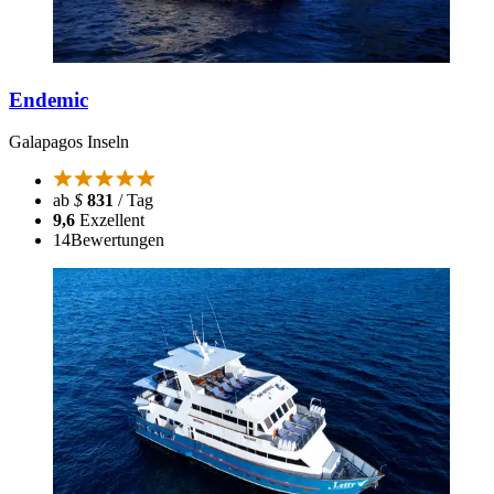
Endemic
Galapagos Inseln
ab
$
831
/ Tag
9,6
Exzellent
14
Bewertungen