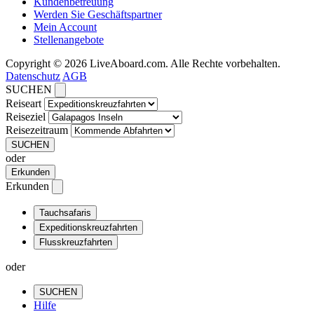
Kundenbetreuung
Werden Sie Geschäftspartner
Mein Account
Stellenangebote
Copyright © 2026 LiveAboard.com. Alle Rechte vorbehalten.
Datenschutz
AGB
SUCHEN
Reiseart
Reiseziel
Reisezeitraum
SUCHEN
oder
Erkunden
Erkunden
Tauchsafaris
Expeditionskreuzfahrten
Flusskreuzfahrten
oder
SUCHEN
Hilfe