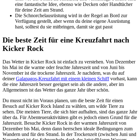
eine fantastische Idee, ebenso wie Decken oder Handtücher
für deine Zeit am Strand.
Die Schnorchelausrüstung wird in der Regel an Bord zur
Verfügung gestellt, aber wenn du deine eigene Ausrüstung
hast, solltest du sie mitbringen, damit sie gut passt
Die beste Zeit für eine Kreuzfahrt nach
Kicker Rock
Das Wetter in Kicker Rock ist einfach zu verstehen. Von Dezember
bis Mai ist die warme oder feuchte Jahreszeit und von Juni bis
November ist die trockene Jahreszeit. Je nachdem, was du auf
deiner
Galapagos-Kreuzfahrt mit einem kleinen Schiff
vorhast, kann
die eine Jahreszeit besser geeignet sein als die andere, aber im
Allgemeinen ist das Wetter das ganze Jahr über schön.
Du musst nicht im Voraus planen, um die beste Zeit für einen
Besuch auf Kicker Rock Island zu wählen, um wilde Tiere zu
sehen. Die meisten Tiere, die sich hier aufhalten, sind das ganze Jahr
über da. Für Abenteueraktivitäten gibt es jedoch einen Grund für die
Jahreszeit. Besuche Kicker Rock in der warmen Jahreszeit von
Dezember bis Mai, denn dann herrschen ideale Bedingungen zum
Wandern und für den Strand. In der Trockenzeit (zwischen Juni und
November) ist das Schnorcheln dank des kristallklaren Wassers