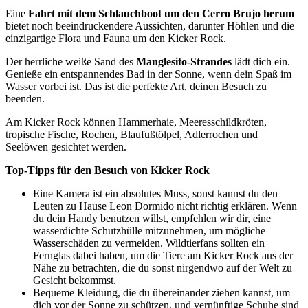
Eine
Fahrt mit dem Schlauchboot um den Cerro Brujo herum
bietet noch beeindruckendere Aussichten, darunter Höhlen und die
einzigartige Flora und Fauna um den Kicker Rock.
Der herrliche weiße Sand des
Manglesito-Strandes
lädt dich ein.
Genieße ein entspannendes Bad in der Sonne, wenn dein Spaß im
Wasser vorbei ist. Das ist die perfekte Art, deinen Besuch zu
beenden.
Am Kicker Rock können Hammerhaie, Meeresschildkröten,
tropische Fische, Rochen, Blaufußtölpel, Adlerrochen und
Seelöwen gesichtet werden.
Top-Tipps für den Besuch von Kicker Rock
Eine Kamera ist ein absolutes Muss, sonst kannst du den
Leuten zu Hause Leon Dormido nicht richtig erklären. Wenn
du dein Handy benutzen willst, empfehlen wir dir, eine
wasserdichte Schutzhülle mitzunehmen, um mögliche
Wasserschäden zu vermeiden. Wildtierfans sollten ein
Fernglas dabei haben, um die Tiere am Kicker Rock aus der
Nähe zu betrachten, die du sonst nirgendwo auf der Welt zu
Gesicht bekommst.
Bequeme Kleidung, die du übereinander ziehen kannst, um
dich vor der Sonne zu schützen, und vernünftige Schuhe sind