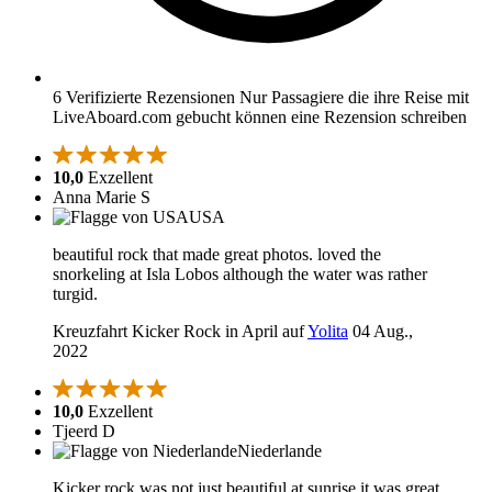
6 Verifizierte Rezensionen
Nur Passagiere die ihre Reise mit
LiveAboard.com gebucht können eine Rezension schreiben
10,0
Exzellent
Anna Marie S
USA
beautiful rock that made great photos. loved the
snorkeling at Isla Lobos although the water was rather
turgid.
Kreuzfahrt Kicker Rock in April auf
Yolita
04 Aug.,
2022
10,0
Exzellent
Tjeerd D
Niederlande
Kicker rock was not just beautiful at sunrise it was great