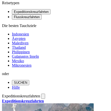
Reisetypen
Expeditionskreuzfahrten
Flusskreuzfahrten
Die besten Tauchziele
Indonesien
Ägypten
Malediven
Thailand
Philippinen
Galapagos Inseln
Mexiko
Mikronesien
oder
SUCHEN
Hilfe
Expeditionskreuzfahrten
Expeditionskreuzfahrten