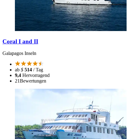
Coral I and II
Galapagos Inseln
ab
$
514
/ Tag
9,4
Hervorragend
21
Bewertungen