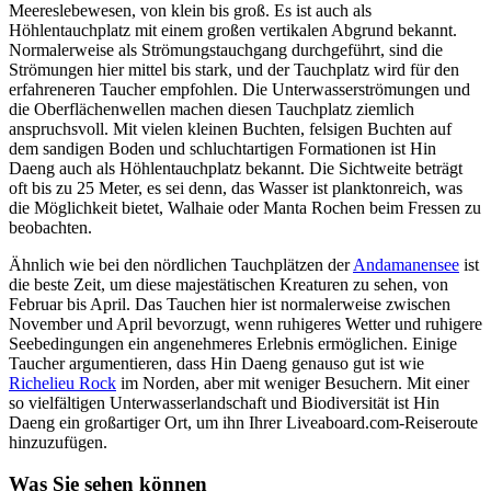
Meereslebewesen, von klein bis groß. Es ist auch als
Höhlentauchplatz mit einem großen vertikalen Abgrund bekannt.
Normalerweise als Strömungstauchgang durchgeführt, sind die
Strömungen hier mittel bis stark, und der Tauchplatz wird für den
erfahreneren Taucher empfohlen. Die Unterwasserströmungen und
die Oberflächenwellen machen diesen Tauchplatz ziemlich
anspruchsvoll. Mit vielen kleinen Buchten, felsigen Buchten auf
dem sandigen Boden und schluchtartigen Formationen ist Hin
Daeng auch als Höhlentauchplatz bekannt. Die Sichtweite beträgt
oft bis zu 25 Meter, es sei denn, das Wasser ist planktonreich, was
die Möglichkeit bietet, Walhaie oder Manta Rochen beim Fressen zu
beobachten.
Ähnlich wie bei den nördlichen Tauchplätzen der
Andamanensee
ist
die beste Zeit, um diese majestätischen Kreaturen zu sehen, von
Februar bis April. Das Tauchen hier ist normalerweise zwischen
November und April bevorzugt, wenn ruhigeres Wetter und ruhigere
Seebedingungen ein angenehmeres Erlebnis ermöglichen. Einige
Taucher argumentieren, dass Hin Daeng genauso gut ist wie
Richelieu Rock
im Norden, aber mit weniger Besuchern. Mit einer
so vielfältigen Unterwasserlandschaft und Biodiversität ist Hin
Daeng ein großartiger Ort, um ihn Ihrer Liveaboard.com-Reiseroute
hinzuzufügen.
Was Sie sehen können