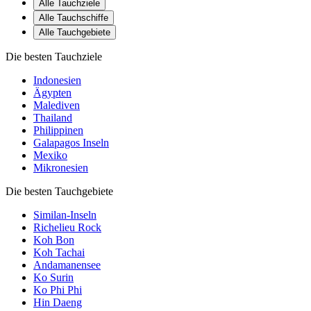
Alle Tauchziele
Alle Tauchschiffe
Alle Tauchgebiete
Die besten Tauchziele
Indonesien
Ägypten
Malediven
Thailand
Philippinen
Galapagos Inseln
Mexiko
Mikronesien
Die besten Tauchgebiete
Similan-Inseln
Richelieu Rock
Koh Bon
Koh Tachai
Andamanensee
Ko Surin
Ko Phi Phi
Hin Daeng