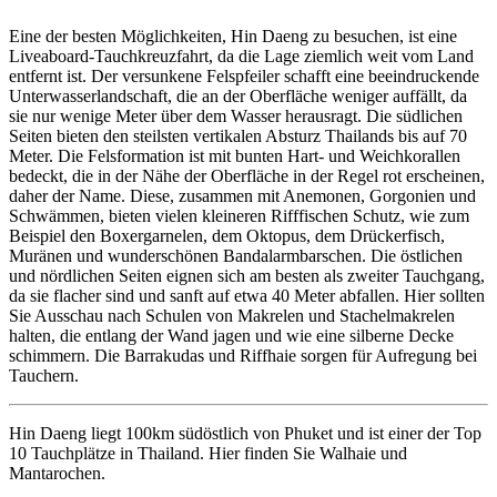
Eine der besten Möglichkeiten, Hin Daeng zu besuchen, ist eine
Liveaboard-Tauchkreuzfahrt, da die Lage ziemlich weit vom Land
entfernt ist. Der versunkene Felspfeiler schafft eine beeindruckende
Unterwasserlandschaft, die an der Oberfläche weniger auffällt, da
sie nur wenige Meter über dem Wasser herausragt. Die südlichen
Seiten bieten den steilsten vertikalen Absturz Thailands bis auf 70
Meter. Die Felsformation ist mit bunten Hart- und Weichkorallen
bedeckt, die in der Nähe der Oberfläche in der Regel rot erscheinen,
daher der Name. Diese, zusammen mit Anemonen, Gorgonien und
Schwämmen, bieten vielen kleineren Rifffischen Schutz, wie zum
Beispiel den Boxergarnelen, dem Oktopus, dem Drückerfisch,
Muränen und wunderschönen Bandalarmbarschen. Die östlichen
und nördlichen Seiten eignen sich am besten als zweiter Tauchgang,
da sie flacher sind und sanft auf etwa 40 Meter abfallen. Hier sollten
Sie Ausschau nach Schulen von Makrelen und Stachelmakrelen
halten, die entlang der Wand jagen und wie eine silberne Decke
schimmern. Die Barrakudas und Riffhaie sorgen für Aufregung bei
Tauchern.
Hin Daeng liegt 100km südöstlich von Phuket und ist einer der Top
10 Tauchplätze in Thailand. Hier finden Sie Walhaie und
Mantarochen.