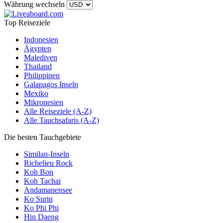
Währung wechseln
Top Reiseziele
Indonesien
Ägypten
Malediven
Thailand
Philippinen
Galapagos Inseln
Mexiko
Mikronesien
Alle Reiseziele (A-Z)
Alle Tauchsafaris (A-Z)
Die besten Tauchgebiete
Similan-Inseln
Richelieu Rock
Koh Bon
Koh Tachai
Andamanensee
Ko Surin
Ko Phi Phi
Hin Daeng