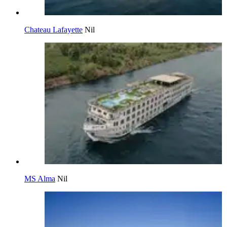
Chateau Lafayette
Nil
MS Alma
Nil