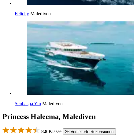
Felicity
Malediven
Scubaspa Yin
Malediven
Princess Haleema, Malediven
8,8
Klasse
26 Verifizierte Rezensionen