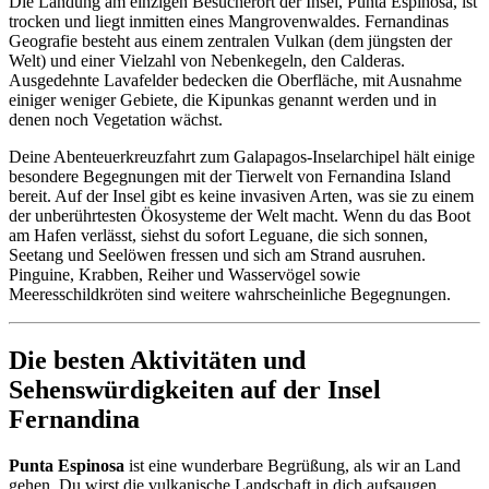
Die Landung am einzigen Besucherort der Insel, Punta Espinosa, ist
trocken und liegt inmitten eines Mangrovenwaldes. Fernandinas
Geografie besteht aus einem zentralen Vulkan (dem jüngsten der
Welt) und einer Vielzahl von Nebenkegeln, den Calderas.
Ausgedehnte Lavafelder bedecken die Oberfläche, mit Ausnahme
einiger weniger Gebiete, die Kipunkas genannt werden und in
denen noch Vegetation wächst.
Deine Abenteuerkreuzfahrt zum Galapagos-Inselarchipel hält einige
besondere Begegnungen mit der Tierwelt von Fernandina Island
bereit. Auf der Insel gibt es keine invasiven Arten, was sie zu einem
der unberührtesten Ökosysteme der Welt macht. Wenn du das Boot
am Hafen verlässt, siehst du sofort Leguane, die sich sonnen,
Seetang und Seelöwen fressen und sich am Strand ausruhen.
Pinguine, Krabben, Reiher und Wasservögel sowie
Meeresschildkröten sind weitere wahrscheinliche Begegnungen.
Die besten Aktivitäten und
Sehenswürdigkeiten auf der Insel
Fernandina
Punta Espinosa
ist eine wunderbare Begrüßung, als wir an Land
gehen. Du wirst die vulkanische Landschaft in dich aufsaugen,