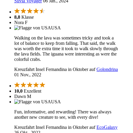
Silvia Voyager
06 Jan., 2024
8,8
Klasse
Nora F
USA
Walking on the lava was sometimes tricky and took a
lot of balance to keep from falling. That said, the walk
was worth the extra time it took to walk slowly through
the lava fields. The iguana were interesting as were the
colorful crabs.
Kreuzfahrt Insel Fernandina in Oktober auf
Golondrina
01 Nov., 2022
10,0
Exzellent
Dawn M
USA
Fun, informative, and rewarding! There was always
another new creature to see, with every dive!
Kreuzfahrt Insel Fernandina in Oktober auf
EcoGalaxy
26 Okt., 2022