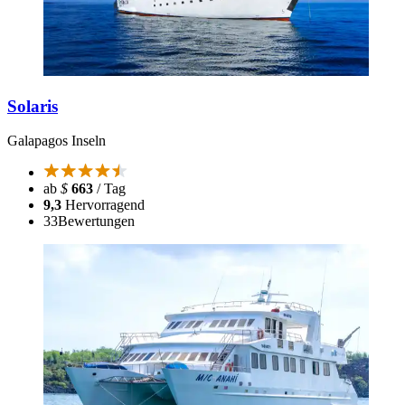
Solaris
Galapagos Inseln
ab
$
663
/ Tag
9,3
Hervorragend
33
Bewertungen