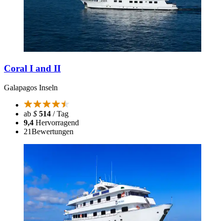
Coral I and II
Galapagos Inseln
ab
$
514
/ Tag
9,4
Hervorragend
21
Bewertungen