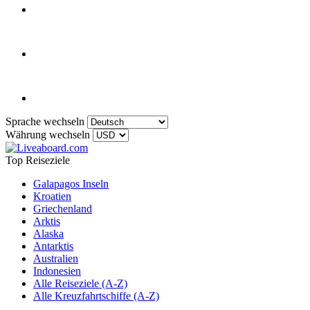
Sprache wechseln
Währung wechseln
Top Reiseziele
Galapagos Inseln
Kroatien
Griechenland
Arktis
Alaska
Antarktis
Australien
Indonesien
Alle Reiseziele (A-Z)
Alle Kreuzfahrtschiffe (A-Z)