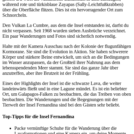
während rote und türkisblaue Zayapas (Sally-Leichtfußkrabben)
über die Oberfläche flitzen. Dies ist ein hervorragender Ort zum
Schnorcheln.
Den Vulkan La Cumbre, aus dem die Insel entstanden ist, darfst du
nicht verpassen. Seit 1968 wurden sieben Ausbrüche verzeichnet.
Ein paar Wanderungen und Fotos sind sicherlich notwendig.
Halte mit der Kamera Ausschau nach der Kolonie der flugunfähigen
Kormorane. Sie sind die Evolution in Aktion. Sie haben schwerere
Körper und stärkere Beine entwickelt, um sich an die Bedingungen
im Wasser anzupassen, da der Großteil ihrer Nahrung aus dem
lebensspendenden Meer stammt. Sie sind das ganze Jahr über
anzutreffen, aber ihre Brutzeit ist der Frühling.
Eines der Highlights der Insel ist die schwarze Lava, die weiter
landeinwärts fließt und in eine Lagune mündet. Es ist ein beliebter
Ort, um Galapagos-Falken zu beobachten, die das Treiben von oben
beobachten. Die Wanderungen und die Begegnungen mit der
Tierwelt der Insel Fernandina sind bei den Gästen sehr beliebt.
Top-Tipps für die Insel Fernandina
Packe vernünftige Schuhe für die Wanderung über die
Lavaformationen und eine Kamera ein, um deine Momente