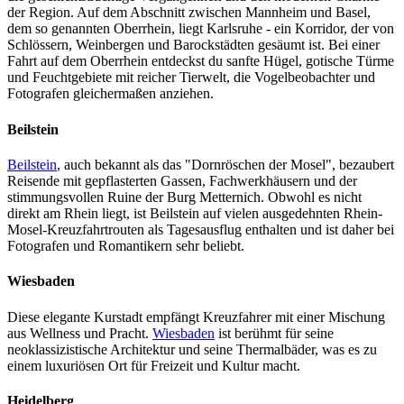
der Region. Auf dem Abschnitt zwischen Mannheim und Basel,
dem so genannten Oberrhein, liegt Karlsruhe - ein Korridor, der von
Schlössern, Weinbergen und Barockstädten gesäumt ist. Bei einer
Fahrt auf dem Oberrhein entdeckst du sanfte Hügel, gotische Türme
und Feuchtgebiete mit reicher Tierwelt, die Vogelbeobachter und
Fotografen gleichermaßen anziehen.
Beilstein
Beilstein
, auch bekannt als das "Dornröschen der Mosel", bezaubert
Reisende mit gepflasterten Gassen, Fachwerkhäusern und der
stimmungsvollen Ruine der Burg Metternich. Obwohl es nicht
direkt am Rhein liegt, ist Beilstein auf vielen ausgedehnten Rhein-
Mosel-Kreuzfahrtrouten als Tagesausflug enthalten und ist daher bei
Fotografen und Romantikern sehr beliebt.
Wiesbaden
Diese elegante Kurstadt empfängt Kreuzfahrer mit einer Mischung
aus Wellness und Pracht.
Wiesbaden
ist berühmt für seine
neoklassizistische Architektur und seine Thermalbäder, was es zu
einem luxuriösen Ort für Freizeit und Kultur macht.
Heidelberg