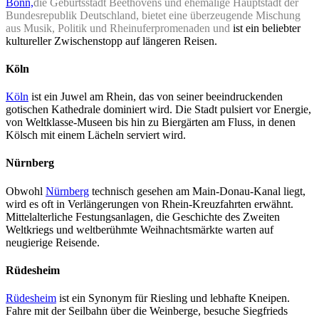
Bonn,
die Geburtsstadt Beethovens und ehemalige Hauptstadt der
Bundesrepublik Deutschland,
bietet eine überzeugende Mischung
aus Musik, Politik und Rheinuferpromenaden und
ist ein beliebter
kultureller Zwischenstopp auf längeren Reisen.
Köln
Köln
ist ein Juwel am Rhein, das von seiner beeindruckenden
gotischen Kathedrale dominiert wird. Die Stadt pulsiert vor Energie,
von Weltklasse-Museen bis hin zu Biergärten am Fluss, in denen
Kölsch mit einem Lächeln serviert wird.
Nürnberg
Obwohl
Nürnberg
technisch gesehen am Main-Donau-Kanal liegt,
wird es oft in Verlängerungen von Rhein-Kreuzfahrten erwähnt.
Mittelalterliche Festungsanlagen, die Geschichte des Zweiten
Weltkriegs und weltberühmte Weihnachtsmärkte warten auf
neugierige Reisende.
Rüdesheim
Rüdesheim
ist ein Synonym für Riesling und lebhafte Kneipen.
Fahre mit der Seilbahn über die Weinberge, besuche Siegfrieds