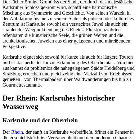
Der fächerförmige Grundriss der Stadt, der durch das majestätische
Karlsruher Schloss gekrönt wird, schafft eine harmonische
Mischung aus Symmetrie und Geschichte. Von seinen Wurzeln in
der Aufklärung bis hin zu seinem Status als pulsierendes kulturelles
Zentrum ist Karlsruhe sowohl ein verstecktes Juwel als auch ein
strahlender Wegpunkt entlang des Rheins. Flusskreuzfahrten
offenbaren die künstlerische Seele, die grünen Weiten und die
architektonischen Juwelen aus einer gelassenen und mitreißenden
Perspektive.
Karlsruhe eignet sich sowohl für kurze als auch für längere Touren
und ist das perfekte Tor zur Erkundung des Oberrheintals. Von hier
aus kannst du problemlos die nahegelegenen Städte Heidelberg und
Straßburg erreichen und gleichzeitig eine Vielzahl von Erlebnissen
genießen - von Thermalbädern über Waldwanderungen bis hin zu
Gourmetrestaurants.
Der Rhein: Karlsruhes historischer
Wasserweg
Karlsruhe und der Oberrhein
Der
Rhein
, der sanft an Karlsruhe vorbeifließt, öffnet ein Fenster in
die geschichtsträchtige Vergangenheit und den modernen Charme