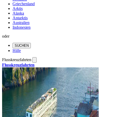
Griechenland
Arktis
Alaska
Antarktis
Australien
Indonesien
oder
SUCHEN
Hilfe
Flusskreuzfahrten
Flusskreuzfahrten