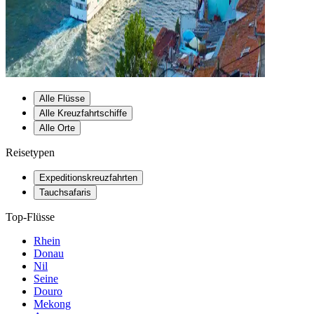
Alle Flüsse
Alle Kreuzfahrtschiffe
Alle Orte
Reisetypen
Expeditionskreuzfahrten
Tauchsafaris
Top-Flüsse
Rhein
Donau
Nil
Seine
Douro
Mekong