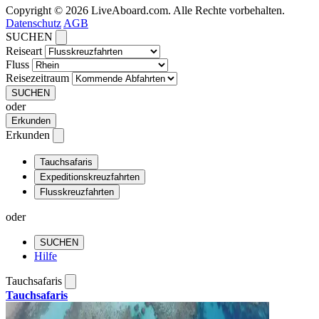
Copyright © 2026 LiveAboard.com. Alle Rechte vorbehalten.
Datenschutz
AGB
SUCHEN
Reiseart
Fluss
Reisezeitraum
SUCHEN
oder
Erkunden
Erkunden
Tauchsafaris
Expeditionskreuzfahrten
Flusskreuzfahrten
oder
SUCHEN
Hilfe
Tauchsafaris
Tauchsafaris