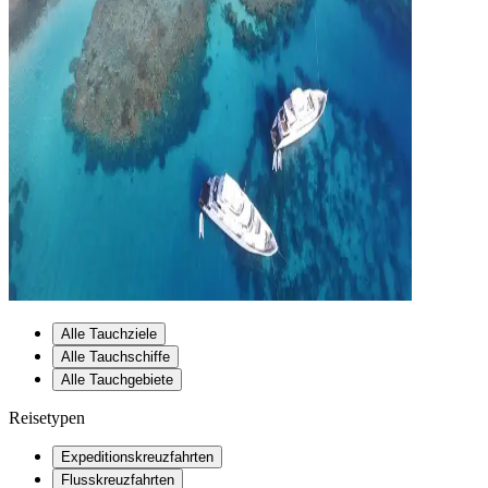
Alle Tauchziele
Alle Tauchschiffe
Alle Tauchgebiete
Reisetypen
Expeditionskreuzfahrten
Flusskreuzfahrten