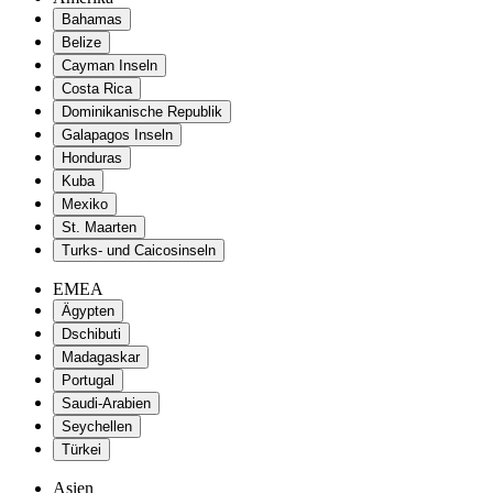
Bahamas
Belize
Cayman Inseln
Costa Rica
Dominikanische Republik
Galapagos Inseln
Honduras
Kuba
Mexiko
St. Maarten
Turks- und Caicosinseln
EMEA
Ägypten
Dschibuti
Madagaskar
Portugal
Saudi-Arabien
Seychellen
Türkei
Asien