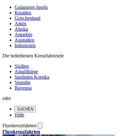
Galapagos Inseln
Kroatien
Griechenland
Arktis
Alaska
Antarktis
Australien
Indonesien
Die beliebtesten Kreuzfahrtziele
Sizilien
Amalfiküste
Sardinien Korsika
Venedig
Ravenna
oder
SUCHEN
Hilfe
Flusskreuzfahrten
Flusskreuzfahrten