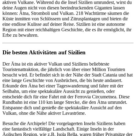
aktiven Vulkane. Während du die Insel Sizilien umrundest, wirst du
deine Augen nicht von diesen beeindruckenden Giganten lassen
können: Ätna, Stromboli und Vulkan. 218 Wachtürme säumen die
Küste inmitten von Schlössern und Zitrusplantagen und bieten dir
eine endlose Kulisse auf deiner Reise. Sizilien ist eine autonome
Region mit einer reichhaltigen Geschichte, die es ihr ermöglicht, ihr
Erbe zu bewahren.
Die besten Aktivitäten auf Sizilien
Der Ätna ist ein aktiver Vulkan und Siziliens beliebteste
Touristenattraktion, die jährlich von über einer Million Touristen
besucht wird. Er befindet sich in der Nähe der Stadt Catania und hat
eine lange Geschichte von Ausbrüchen, die bis heute andauert.
Erkunde den Ätna bei einer Tageswanderung und fahre mit der
Seilbahn, um eine spektakuläre Aussicht zu genießen, oder
entscheide dich für eine Fahrt mit der Ferrovia Circumetnea. Diese
Rundbahn ist eine 110 km lange Strecke, die den Ätna umrundet.
Entspanne dich und genieße die spektakuläre Aussicht auf den
Vulkan, ohne die Nähe aktiver Lavaströme.
Besuche die Archipele! Die vorgelagerten Inseln Siziliens haben
eine fantastisch vielfältige Landschaft. Einige Inseln in der
Äolischen Region, wie z.B. Isola Bella, waren früher Privatsitze der