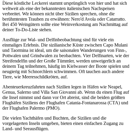
Diese köstliche Leckerei stammt ursprünglich von hier und hat sich
weltweit als eine der bekanntesten italienischen Nachspeisen
verbreitet. Wir können nicht über Sizilien sprechen, ohne die
berühmtesten Trauben zu erwähnen: Nero'd Avola oder Catarratto.
Bei 450 Weingütern sollte eine Weinverkostung am Nachmittag auf
deiner To-Do-Liste stehen.
Ausflüge zur Wal- und Delfinbeobachtung sind für viele ein
einmaliges Erlebnis. Die sizilianische Küste zwischen Capo Mulani
und Taormina ist ideal, um die saisonalen Wanderungen von Finn-,
Pottwalen und Grindwalen zu beobachten. Vier Delfinarten, wie der
Streifendelfin und der Große Tümmler, werden unweigerlich an
deinem Tag teilnehmen, häufig im Kielwasser der Boote spielen und
neugierig mit Schnorchlern schwimmen. Oft tauchen auch andere
Tiere, wie Meeresschildkröten, auf.
Abenteuerkreuzfahrten nach Sizilien legen in Häfen wie Neapel,
Genua, Salerno und Villa San Giovanni ab. Wenn du einen Flug auf
die Insel nimmst und dann vor Ort abreist, sind die beiden größten
Flughäfen Siziliens der Flughafen Catania-Fontanarossa (CTA) und
der Flughafen Palermo (PMO).
Die vielen Yachthäfen und Buchten, die Sizilien und die
vorgelagerten Inseln umgeben, bieten einen einfachen Zugang zu
Land- und Seeausflügen.