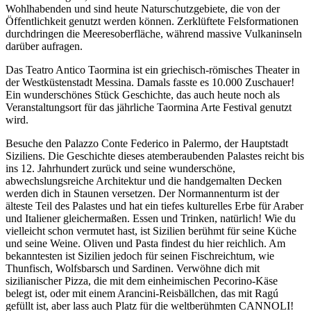
Wohlhabenden und sind heute Naturschutzgebiete, die von der
Öffentlichkeit genutzt werden können. Zerklüftete Felsformationen
durchdringen die Meeresoberfläche, während massive Vulkaninseln
darüber aufragen.
Das Teatro Antico Taormina ist ein griechisch-römisches Theater in
der Westküstenstadt Messina. Damals fasste es 10.000 Zuschauer!
Ein wunderschönes Stück Geschichte, das auch heute noch als
Veranstaltungsort für das jährliche Taormina Arte Festival genutzt
wird.
Besuche den Palazzo Conte Federico in Palermo, der Hauptstadt
Siziliens. Die Geschichte dieses atemberaubenden Palastes reicht bis
ins 12. Jahrhundert zurück und seine wunderschöne,
abwechslungsreiche Architektur und die handgemalten Decken
werden dich in Staunen versetzen. Der Normannenturm ist der
älteste Teil des Palastes und hat ein tiefes kulturelles Erbe für Araber
und Italiener gleichermaßen. Essen und Trinken, natürlich! Wie du
vielleicht schon vermutet hast, ist Sizilien berühmt für seine Küche
und seine Weine. Oliven und Pasta findest du hier reichlich. Am
bekanntesten ist Sizilien jedoch für seinen Fischreichtum, wie
Thunfisch, Wolfsbarsch und Sardinen. Verwöhne dich mit
sizilianischer Pizza, die mit dem einheimischen Pecorino-Käse
belegt ist, oder mit einem Arancini-Reisbällchen, das mit Ragú
gefüllt ist, aber lass auch Platz für die weltberühmten CANNOLI!