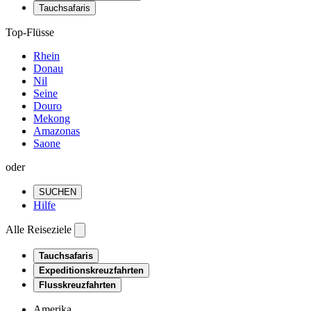
Tauchsafaris
Top-Flüsse
Rhein
Donau
Nil
Seine
Douro
Mekong
Amazonas
Saone
oder
SUCHEN
Hilfe
Alle Reiseziele
Tauchsafaris
Expeditionskreuzfahrten
Flusskreuzfahrten
Amerika