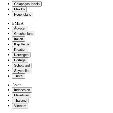
Galapagos Inseln
Mexiko
Neuengland
EMEA
Ägypten
Griechenland
Italien
Kap Verde
Kroatien
Norwegen
Portugal
Schottland
Seychellen
Türkei
Asien
Indonesien
Malediven
Thailand
Vietnam