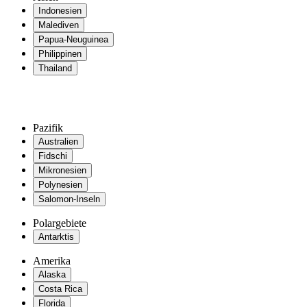
Indonesien
Malediven
Papua-Neuguinea
Philippinen
Thailand
Pazifik
Australien
Fidschi
Mikronesien
Polynesien
Salomon-Inseln
Polargebiete
Antarktis
Amerika
Alaska
Costa Rica
Florida