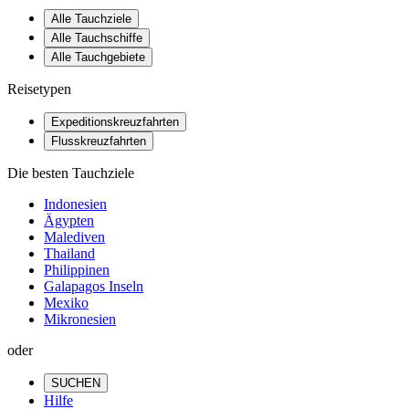
Alle Tauchziele
Alle Tauchschiffe
Alle Tauchgebiete
Reisetypen
Expeditionskreuzfahrten
Flusskreuzfahrten
Die besten Tauchziele
Indonesien
Ägypten
Malediven
Thailand
Philippinen
Galapagos Inseln
Mexiko
Mikronesien
oder
SUCHEN
Hilfe