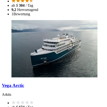
ab
$
304
/ Tag
9,2
Hervorragend
1
Bewertung
Vega Arctic
Arktis