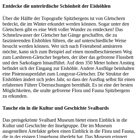
Entdecke die unterirdische Schönheit der Eishöhlen
Über die Hälfte der Topografie Spitzbergens ist von Gletschern
bedeckt, die im Winter erkundet werden können. Sogar unter den
Gletschern gibt es eine Welt voller Wunder zu entdecken! Das
Schmelzwasser der Gletscher hat Gänge geschaffen, die zu
faszinierenden Eishöhlen führen, die auf unterschiedliche Weise
besucht werden können. Wer sich nach Feierabend amüsieren
möchte, kann sich zum Beispiel auf einen mondbeschienenen Weg
zum Larsbreen-Gletscher begeben, der über das gefrorene Flussbett
und den Sarkofagen hinaufführt. Auf dem 350 Meter hohen Anstieg
befindet sich der Eingang zur Eishöhle. Andere Ausflüge beinhalten
eine Pistenraupenfahrt zum Longyear-Gletscher. Die Struktur der
Eishöhlen ändert sich jedes Jahr, so dass der Ausflug selbst für einen
erfahrenen Führer Überraschungen bereithält. Es ist eine der besten
Möglichkeiten, die uralte gefrorene Flora und Fauna Spitzbergens
zu erkunden.
Tauche ein in die Kultur und Geschichte Svalbards
Das preisgekrönte Svalbard Museum bietet einen Einblick in die
Kultur und Geschichte der Inselgruppe. Die im Museum
ausgestellten Artefakte geben einen Einblick in die Flora und Fauna,
die in der eisigen Umgebung überlebt hat. Das Museum erinnert