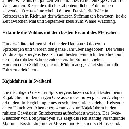
andere Wale aus der ganzen Welt an. Dies ist der einzige Ort auf der
Welt, an dem Reisende mit einer abenteuerlichen Ader neben
tanzenden Orcas schnorcheln können! Da sich die Wale in
Spitzbergen in Richtung der wärmeren Strömungen bewegen, ist die
Zeit zwischen Mai und September ideal zum Whale-Watching.
Erkunde die Wildnis mit dem besten Freund des Menschen
Hundeschlittenfahrten sind eine der Hauptattraktionen in
Spitzbergen und werden das ganze Jahr über angeboten. Die weiße
Wildnis Spitzbergens lässt sich am besten beim Schlittenfahren auf
dem unberührten Schnee entdecken. Im Sommer ziehen
Hundemeuten Schlitten, die mit Rädern ausgestattet sind, um die
Fahrt zu erleichtern.
Kajakfahren in Svalbard
Die mächtigen Gletscher Spitzbergens lassen sich am besten beim
Kajakfahren in den eisigen Gewässern des norwegischen Archipels
erkunden. In Begleitung eines geschulten Guides erleben Reisende
einen Hauch von Abenteuer, wenn sie zum Kajakfahren in den
ruhigen Gewässern Spitzbergens aufgefordert werden. Der Svea-
Gletscher von Longyearbyen aus zeigt die sich ständig verändernde
Mammut-Eisstruktur, in der Möwen und Eisbären zu Hause sind.