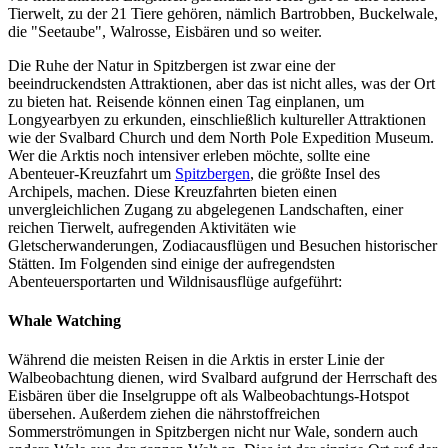
Tierwelt, zu der 21 Tiere gehören, nämlich Bartrobben, Buckelwale,
die "Seetaube", Walrosse, Eisbären und so weiter.
Die Ruhe der Natur in Spitzbergen ist zwar eine der
beeindruckendsten Attraktionen, aber das ist nicht alles, was der Ort
zu bieten hat. Reisende können einen Tag einplanen, um
Longyearbyen zu erkunden, einschließlich kultureller Attraktionen
wie der Svalbard Church und dem North Pole Expedition Museum.
Wer die Arktis noch intensiver erleben möchte, sollte eine
Abenteuer-Kreuzfahrt um
Spitzbergen
, die größte Insel des
Archipels, machen. Diese Kreuzfahrten bieten einen
unvergleichlichen Zugang zu abgelegenen Landschaften, einer
reichen Tierwelt, aufregenden Aktivitäten wie
Gletscherwanderungen, Zodiacausflügen und Besuchen historischer
Stätten. Im Folgenden sind einige der aufregendsten
Abenteuersportarten und Wildnisausflüge aufgeführt:
Whale Watching
Während die meisten Reisen in die Arktis in erster Linie der
Walbeobachtung dienen, wird Svalbard aufgrund der Herrschaft des
Eisbären über die Inselgruppe oft als Walbeobachtungs-Hotspot
übersehen. Außerdem ziehen die nährstoffreichen
Sommerströmungen in Spitzbergen nicht nur Wale, sondern auch