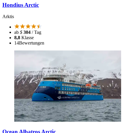
Hondius Arctic
Arktis
ab
$
304
/ Tag
8,8
Klasse
14
Bewertungen
Ocean Albatros Arctic