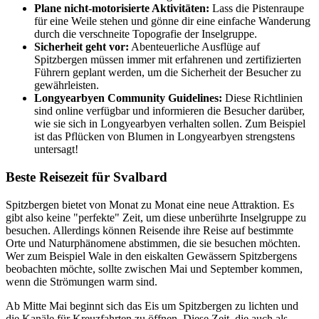
Plane nicht-motorisierte Aktivitäten:
Lass die Pistenraupe
für eine Weile stehen und gönne dir eine einfache Wanderung
durch die verschneite Topografie der Inselgruppe.
Sicherheit geht vor:
Abenteuerliche Ausflüge auf
Spitzbergen müssen immer mit erfahrenen und zertifizierten
Führern geplant werden, um die Sicherheit der Besucher zu
gewährleisten.
Longyearbyen Community Guidelines:
Diese Richtlinien
sind online verfügbar und informieren die Besucher darüber,
wie sie sich in Longyearbyen verhalten sollen. Zum Beispiel
ist das Pflücken von Blumen in Longyearbyen strengstens
untersagt!
Beste Reisezeit für Svalbard
Spitzbergen bietet von Monat zu Monat eine neue Attraktion. Es
gibt also keine "perfekte" Zeit, um diese unberührte Inselgruppe zu
besuchen. Allerdings können Reisende ihre Reise auf bestimmte
Orte und Naturphänomene abstimmen, die sie besuchen möchten.
Wer zum Beispiel Wale in den eiskalten Gewässern Spitzbergens
beobachten möchte, sollte zwischen Mai und September kommen,
wenn die Strömungen warm sind.
Ab Mitte Mai beginnt sich das Eis um Spitzbergen zu lichten und
die Kanäle für Kreuzfahrten zu öffnen. Diese Zeit, die auch als