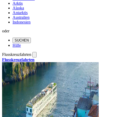
Arktis
Alaska
Antarktis
Australien
Indonesien
oder
SUCHEN
Hilfe
Flusskreuzfahrten
Flusskreuzfahrten