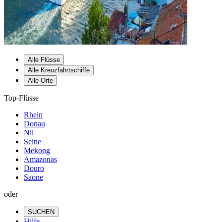
Alle Flüsse
Alle Kreuzfahrtschiffe
Alle Orte
Top-Flüsse
Rhein
Donau
Nil
Seine
Mekong
Amazonas
Douro
Saone
oder
SUCHEN
Hilfe