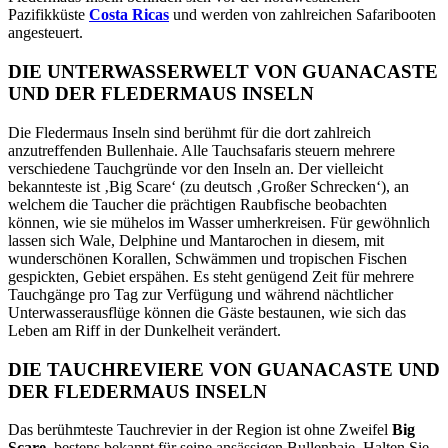
Pazifikküste
Costa Ricas
und werden von zahlreichen Safaribooten
angesteuert.
DIE UNTERWASSERWELT VON GUANACASTE
UND DER FLEDERMAUS INSELN
Die Fledermaus Inseln sind berühmt für die dort zahlreich
anzutreffenden Bullenhaie. Alle Tauchsafaris steuern mehrere
verschiedene Tauchgründe vor den Inseln an. Der vielleicht
bekannteste ist ‚Big Scare‘ (zu deutsch ‚Großer Schrecken‘), an
welchem die Taucher die prächtigen Raubfische beobachten
können, wie sie mühelos im Wasser umherkreisen. Für gewöhnlich
lassen sich Wale, Delphine und Mantarochen in diesem, mit
wunderschönen Korallen, Schwämmen und tropischen Fischen
gespickten, Gebiet erspähen. Es steht genügend Zeit für mehrere
Tauchgänge pro Tag zur Verfügung und während nächtlicher
Unterwasserausflüge können die Gäste bestaunen, wie sich das
Leben am Riff in der Dunkelheit verändert.
DIE TAUCHREVIERE VON GUANACASTE UND
DER FLEDERMAUS INSELN
Das berühmteste Tauchrevier in der Region ist ohne Zweifel
Big
Scare
, bestens bekannt für seine ansässigen Bullenhaie. Halten Sie