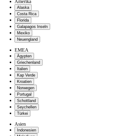
Amerika
Alaska
Costa Rica
Florida
Galapagos Inseln
Mexiko
Neuengland
EMEA
Ägypten
Griechenland
Italien
Kap Verde
Kroatien
Norwegen
Portugal
Schottland
Seychellen
Türkei
Asien
Indonesien