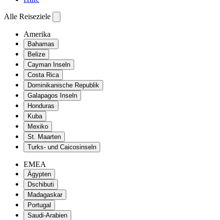
Alle Reiseziele
Amerika
Bahamas
Belize
Cayman Inseln
Costa Rica
Dominikanische Republik
Galapagos Inseln
Honduras
Kuba
Mexiko
St. Maarten
Turks- und Caicosinseln
EMEA
Ägypten
Dschibuti
Madagaskar
Portugal
Saudi-Arabien