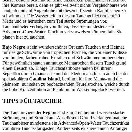
ihre Kamera bereit, denn es gibt weltweit nichts Vergleichbares wie
hautnah und auf Augenhöhe mit diesen effizienten Raubfischen zu
schwimmen. Die Wassertiefe in diesem Tauchgebiet erreicht 30
Meter und es herrschen zum Teil starke Strömungen vor.
Tauchanbieter verlangen von Ihnen, dass Sie mindestens ein
Advanced-Open-Water Tauchbrevet vorweisen können, falls Sie
planen hier zu tauchen.
Bajo Negro
ist ein wunderschöner Ort zum Tauchen und Heimat
für riesige Schwärme von tropischen Fischen, die vor einer Kulisse
von bunten, farbenfrohen Korallen und Schwämmen umherziehen.
Für gewöhnlich statten anmutige Mantarochen diesem Tauchgrund
einen Besuch ab. Einige Tauchsafariboote halten bei ihrem
Segeltörn durch Guanacaste und der Fledermaus Inseln auch bei der
spektakulären
Catalina Island
, berühmt für ihre Manta- und die
kleineren, nur selten zu beobachtenden Teufelsrochen, welche durch
die hohe Konzentration an Plankton im Wasser angelockt werden.
TIPPS FÜR TAUCHER
Die Tauchreviere der Region sind zum Teil tief und weisen starke
Strömungen und Strudel auf. Aus diesem Grund verlangen manche
Tauchanbieter mindestens ein Advanced-Open-Water Tauchzertifkat
von ihren Tauchsafarigästen. Andererseits existieren auch Anfänger