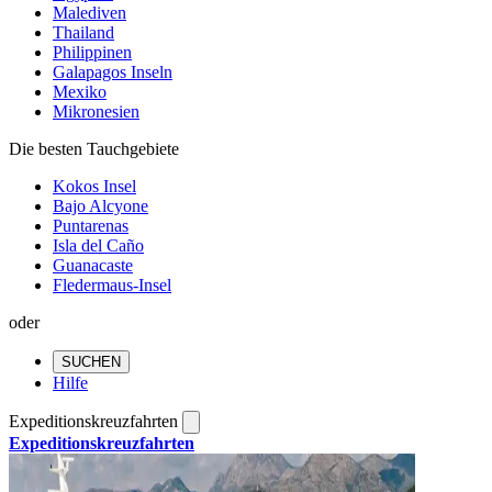
Malediven
Thailand
Philippinen
Galapagos Inseln
Mexiko
Mikronesien
Die besten Tauchgebiete
Kokos Insel
Bajo Alcyone
Puntarenas
Isla del Caño
Guanacaste
Fledermaus-Insel
oder
SUCHEN
Hilfe
Expeditionskreuzfahrten
Expeditionskreuzfahrten