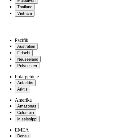
Malediven
Thailand
Vietnam
Pazifik
Australien
Fidschi
Neuseeland
Polynesien
Polargebiete
Antarktis
Arktis
Amerika
Amazonas
Columbia
Mississippi
EMEA
Donau