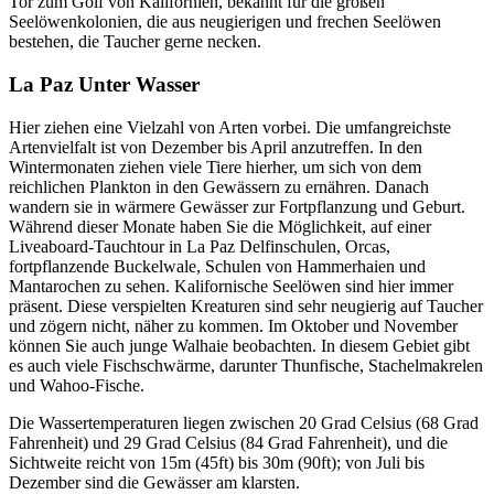
Tor zum Golf von Kalifornien, bekannt für die großen
Seelöwenkolonien, die aus neugierigen und frechen Seelöwen
bestehen, die Taucher gerne necken.
La Paz Unter Wasser
Hier ziehen eine Vielzahl von Arten vorbei. Die umfangreichste
Artenvielfalt ist von Dezember bis April anzutreffen. In den
Wintermonaten ziehen viele Tiere hierher, um sich von dem
reichlichen Plankton in den Gewässern zu ernähren. Danach
wandern sie in wärmere Gewässer zur Fortpflanzung und Geburt.
Während dieser Monate haben Sie die Möglichkeit, auf einer
Liveaboard-Tauchtour in La Paz Delfinschulen, Orcas,
fortpflanzende Buckelwale, Schulen von Hammerhaien und
Mantarochen zu sehen. Kalifornische Seelöwen sind hier immer
präsent. Diese verspielten Kreaturen sind sehr neugierig auf Taucher
und zögern nicht, näher zu kommen. Im Oktober und November
können Sie auch junge Walhaie beobachten. In diesem Gebiet gibt
es auch viele Fischschwärme, darunter Thunfische, Stachelmakrelen
und Wahoo-Fische.
Die Wassertemperaturen liegen zwischen 20 Grad Celsius (68 Grad
Fahrenheit) und 29 Grad Celsius (84 Grad Fahrenheit), und die
Sichtweite reicht von 15m (45ft) bis 30m (90ft); von Juli bis
Dezember sind die Gewässer am klarsten.