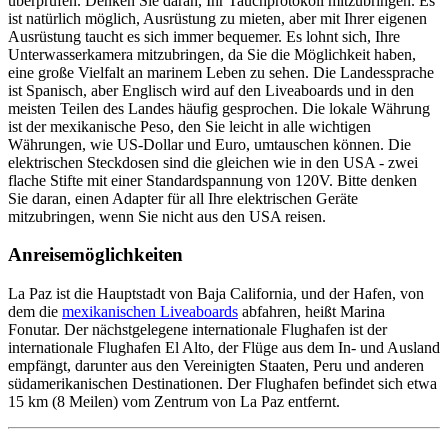
überprüfen. Denken Sie daran, Ihr Tauchprotokoll mitzubringen. Es
ist natürlich möglich, Ausrüstung zu mieten, aber mit Ihrer eigenen
Ausrüstung taucht es sich immer bequemer. Es lohnt sich, Ihre
Unterwasserkamera mitzubringen, da Sie die Möglichkeit haben,
eine große Vielfalt an marinem Leben zu sehen. Die Landessprache
ist Spanisch, aber Englisch wird auf den Liveaboards und in den
meisten Teilen des Landes häufig gesprochen. Die lokale Währung
ist der mexikanische Peso, den Sie leicht in alle wichtigen
Währungen, wie US-Dollar und Euro, umtauschen können. Die
elektrischen Steckdosen sind die gleichen wie in den USA - zwei
flache Stifte mit einer Standardspannung von 120V. Bitte denken
Sie daran, einen Adapter für all Ihre elektrischen Geräte
mitzubringen, wenn Sie nicht aus den USA reisen.
Anreisemöglichkeiten
La Paz ist die Hauptstadt von Baja California, und der Hafen, von
dem die
mexikanischen Liveaboards
abfahren, heißt Marina
Fonutar. Der nächstgelegene internationale Flughafen ist der
internationale Flughafen El Alto, der Flüge aus dem In- und Ausland
empfängt, darunter aus den Vereinigten Staaten, Peru und anderen
südamerikanischen Destinationen. Der Flughafen befindet sich etwa
15 km (8 Meilen) vom Zentrum von La Paz entfernt.