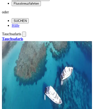
Flusskreuzfahrten
oder
SUCHEN
Hilfe
Tauchsafaris
Tauchsafaris