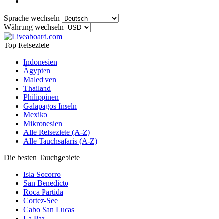
Sprache wechseln
Währung wechseln
Top Reiseziele
Indonesien
Ägypten
Malediven
Thailand
Philippinen
Galapagos Inseln
Mexiko
Mikronesien
Alle Reiseziele (A-Z)
Alle Tauchsafaris (A-Z)
Die besten Tauchgebiete
Isla Socorro
San Benedicto
Roca Partida
Cortez-See
Cabo San Lucas
La Paz