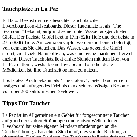
Tauchplätze in La Paz
El Bajo: Dies ist der meistbesuchte Tauchplatz der
LiveAboard.com-Liveaboards. Dieser Tauchplatz ist als "The
Seamount" bekannt, aufgrund seiner unter Wasser ausgerichteten
Gipfel. Der flachste Gipfel liegt in 17m (52ft) Tiefe und der tiefste in
27m (83ft) Tiefe. Am zentralen Gipfel werden die Leinen befestigt,
von dem aus Sie abtauchen. Das Wasser, das gegen die Gipfel
strömt, zieht viele Nährstoffe an, was eine reiche maritimen Tierwelt
anzieht. Dieser Tauchplatz liegt einige Stunden mit dem Boot von
La Paz entfernt, weshalb eine Liveaboard-Tour die ideale
Möglichkeit ist, Ihre Tauchzeit optimal zu nutzen.
Los Islotes: Auch bekannt als "The Colony", bietet Tauchern ein
lustiges und aufregendes Erlebnis dank seiner ansässigen Kolonie
von über 200 kalifornischen Seelöwen.
Tipps Für Taucher
La Paz ist im Allgemeinen ein Gebiet für fortgeschrittene Taucher
aufgrund der starken Strömungen und großen Wellen. Jeder
Liveaboard hat seine eigenen Mindestanforderungen an die
Taucherfahrung, also achten Sie darauf, dies vor der Buchung zu