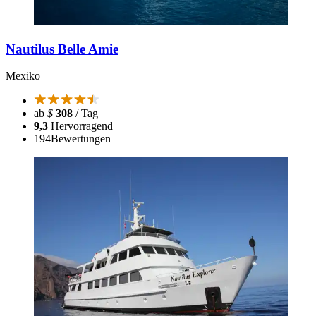
Nautilus Belle Amie
Mexiko
ab
$
308
/ Tag
9,3
Hervorragend
194
Bewertungen