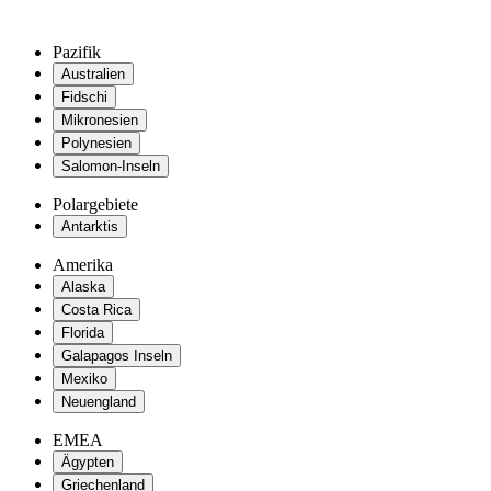
Pazifik
Australien
Fidschi
Mikronesien
Polynesien
Salomon-Inseln
Polargebiete
Antarktis
Amerika
Alaska
Costa Rica
Florida
Galapagos Inseln
Mexiko
Neuengland
EMEA
Ägypten
Griechenland