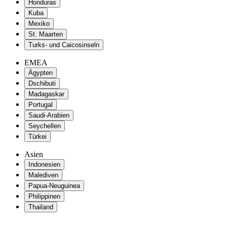
Honduras
Kuba
Mexiko
St. Maarten
Turks- und Caicosinseln
EMEA
Ägypten
Dschibuti
Madagaskar
Portugal
Saudi-Arabien
Seychellen
Türkei
Asien
Indonesien
Malediven
Papua-Neuguinea
Philippinen
Thailand