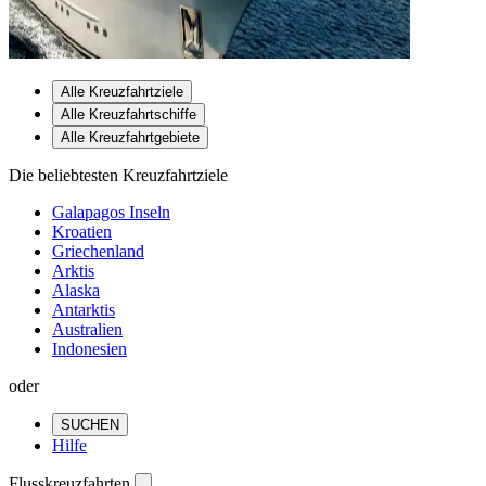
Alle Kreuzfahrtziele
Alle Kreuzfahrtschiffe
Alle Kreuzfahrtgebiete
Die beliebtesten Kreuzfahrtziele
Galapagos Inseln
Kroatien
Griechenland
Arktis
Alaska
Antarktis
Australien
Indonesien
oder
SUCHEN
Hilfe
Flusskreuzfahrten