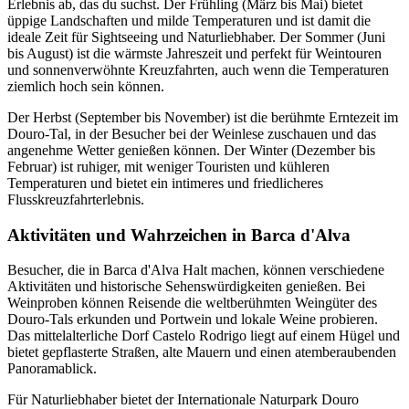
Erlebnis ab, das du suchst. Der Frühling (März bis Mai) bietet
üppige Landschaften und milde Temperaturen und ist damit die
ideale Zeit für Sightseeing und Naturliebhaber. Der Sommer (Juni
bis August) ist die wärmste Jahreszeit und perfekt für Weintouren
und sonnenverwöhnte Kreuzfahrten, auch wenn die Temperaturen
ziemlich hoch sein können.
Der Herbst (September bis November) ist die berühmte Erntezeit im
Douro-Tal, in der Besucher bei der Weinlese zuschauen und das
angenehme Wetter genießen können. Der Winter (Dezember bis
Februar) ist ruhiger, mit weniger Touristen und kühleren
Temperaturen und bietet ein intimeres und friedlicheres
Flusskreuzfahrterlebnis.
Aktivitäten und Wahrzeichen in Barca d'Alva
Besucher, die in Barca d'Alva Halt machen, können verschiedene
Aktivitäten und historische Sehenswürdigkeiten genießen. Bei
Weinproben können Reisende die weltberühmten Weingüter des
Douro-Tals erkunden und Portwein und lokale Weine probieren.
Das mittelalterliche Dorf Castelo Rodrigo liegt auf einem Hügel und
bietet gepflasterte Straßen, alte Mauern und einen atemberaubenden
Panoramablick.
Für Naturliebhaber bietet der Internationale Naturpark Douro