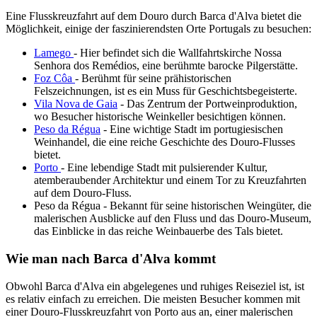
Eine Flusskreuzfahrt auf dem Douro durch Barca d'Alva bietet die
Möglichkeit, einige der faszinierendsten Orte Portugals zu besuchen:
Lamego
- Hier befindet sich die Wallfahrtskirche Nossa
Senhora dos Remédios, eine berühmte barocke Pilgerstätte.
Foz Côa
- Berühmt für seine prähistorischen
Felszeichnungen, ist es ein Muss für Geschichtsbegeisterte.
Vila Nova de Gaia
- Das Zentrum der Portweinproduktion,
wo Besucher historische Weinkeller besichtigen können.
Peso da Régua
- Eine wichtige Stadt im portugiesischen
Weinhandel, die eine reiche Geschichte des Douro-Flusses
bietet.
Porto
- Eine lebendige Stadt mit pulsierender Kultur,
atemberaubender Architektur und einem Tor zu Kreuzfahrten
auf dem Douro-Fluss.
Peso da Régua - Bekannt für seine historischen Weingüter, die
malerischen Ausblicke auf den Fluss und das Douro-Museum,
das Einblicke in das reiche Weinbauerbe des Tals bietet.
Wie man nach Barca d'Alva kommt
Obwohl Barca d'Alva ein abgelegenes und ruhiges Reiseziel ist, ist
es relativ einfach zu erreichen. Die meisten Besucher kommen mit
einer Douro-Flusskreuzfahrt von Porto aus an, einer malerischen