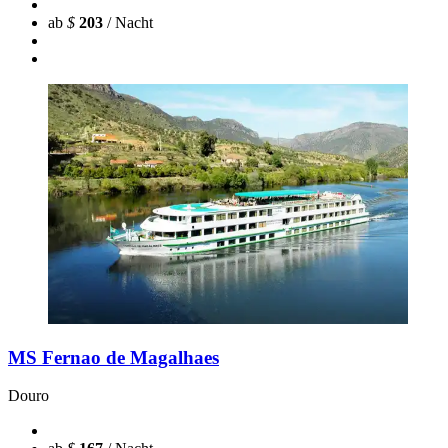
ab
$
203
/ Nacht
MS Fernao de Magalhaes
Douro