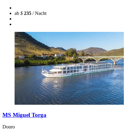
ab
$
235
/ Nacht
MS Miguel Torga
Douro