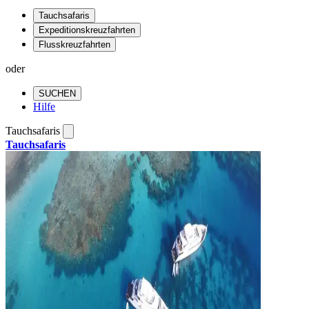
Tauchsafaris
Expeditionskreuzfahrten
Flusskreuzfahrten
oder
SUCHEN
Hilfe
Tauchsafaris
Tauchsafaris