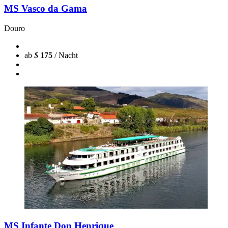
MS Vasco da Gama
Douro
ab
$
175
/ Nacht
MS Infante Don Henrique