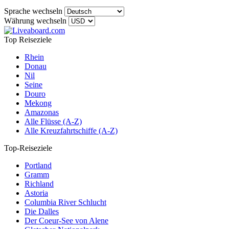
Sprache wechseln
Währung wechseln
Top Reiseziele
Rhein
Donau
Nil
Seine
Douro
Mekong
Amazonas
Alle Flüsse (A-Z)
Alle Kreuzfahrtschiffe (A-Z)
Top-Reiseziele
Portland
Gramm
Richland
Astoria
Columbia River Schlucht
Die Dalles
Der Coeur-See von Alene