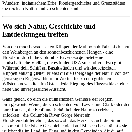
Wundern, indianischem Erbe, Pioniergeschichte und Grenzstädten,
die reich an Kultur und Geschichten sind.
Wo sich Natur, Geschichte und
Entdeckungen treffen
Von den moosbewachsenen Klippen der Multnomah Falls bis hin zu
den Weinbergen an den sonnenbeschienenen Hängen - eine
Flussfahrt durch die Columbia River Gorge bietet eine
landschaftliche Vielfalt, die es in den USA sonst nirgendwo gibt.
Während dein Schiff an Basaltwänden und windgepeitschten
Klippen entlang gleitet, erlebst du die Übergänge der Natur: von den
gemäßigten Regenwäldern im Westen bis zu den goldenen
Wüstenlandschaften im Osten. Jede Biegung des Flusses bietet eine
neue und unvergessliche Aussicht.
Ganz gleich, ob dich die kulinarischen Genüsse der Region,
preisgekrönte Weine, die Geschichten von Lewis und Clark oder der
pure Rausch, die Kraft und Schönheit der Natur zu erleben,
anlocken - die Columbia River Gorge bietet ein
Flusskreuzfahrterlebnis, das sowohl das Herz als auch die Sinne
anspricht. Hier ist die Geschichte nicht auf Museen beschränkt - sie
ist lebendig im Land, im Fluss und in den Gemeinden, die du auf