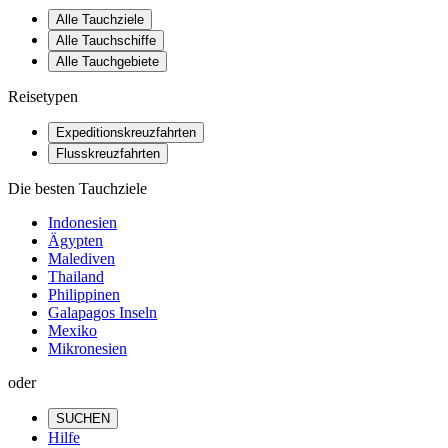
Alle Tauchziele
Alle Tauchschiffe
Alle Tauchgebiete
Reisetypen
Expeditionskreuzfahrten
Flusskreuzfahrten
Die besten Tauchziele
Indonesien
Ägypten
Malediven
Thailand
Philippinen
Galapagos Inseln
Mexiko
Mikronesien
oder
SUCHEN
Hilfe