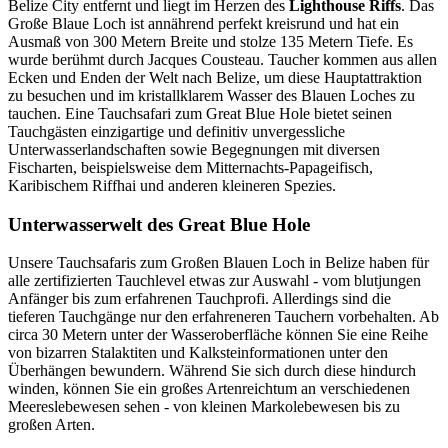
Belize City entfernt und liegt im Herzen des
Lighthouse Riffs
. Das
Große Blaue Loch ist annährend perfekt kreisrund und hat ein
Ausmaß von 300 Metern Breite und stolze 135 Metern Tiefe. Es
wurde berühmt durch Jacques Cousteau. Taucher kommen aus allen
Ecken und Enden der Welt nach Belize, um diese Hauptattraktion
zu besuchen und im kristallklarem Wasser des Blauen Loches zu
tauchen. Eine Tauchsafari zum Great Blue Hole bietet seinen
Tauchgästen einzigartige und definitiv unvergessliche
Unterwasserlandschaften sowie Begegnungen mit diversen
Fischarten, beispielsweise dem Mitternachts-Papageifisch,
Karibischem Riffhai und anderen kleineren Spezies.
Unterwasserwelt des Great Blue Hole
Unsere Tauchsafaris zum Großen Blauen Loch in Belize haben für
alle zertifizierten Tauchlevel etwas zur Auswahl - vom blutjungen
Anfänger bis zum erfahrenen Tauchprofi. Allerdings sind die
tieferen Tauchgänge nur den erfahreneren Tauchern vorbehalten. Ab
circa 30 Metern unter der Wasseroberfläche können Sie eine Reihe
von bizarren Stalaktiten und Kalksteinformationen unter den
Überhängen bewundern. Während Sie sich durch diese hindurch
winden, können Sie ein großes Artenreichtum an verschiedenen
Meereslebewesen sehen - von kleinen Markolebewesen bis zu
großen Arten.