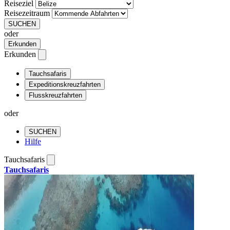
Reiseziel
Reisezeitraum
SUCHEN
oder
Erkunden
Erkunden
Tauchsafaris
Expeditionskreuzfahrten
Flusskreuzfahrten
oder
SUCHEN
Hilfe
Tauchsafaris
Tauchsafaris