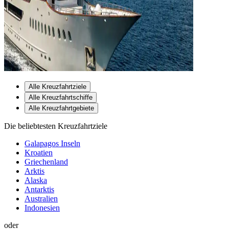
Alle Kreuzfahrtziele
Alle Kreuzfahrtschiffe
Alle Kreuzfahrtgebiete
Die beliebtesten Kreuzfahrtziele
Galapagos Inseln
Kroatien
Griechenland
Arktis
Alaska
Antarktis
Australien
Indonesien
oder