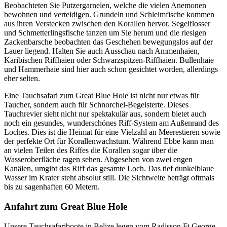
Beobachteten Sie Putzergarnelen, welche die vielen Anemonen
bewohnen und verteidigen. Grundeln und Schleimfische kommen
aus ihren Verstecken zwischen den Korallen hervor. Segelflosser
und Schmetterlingsfische tanzen um Sie herum und die riesigen
Zackenbarsche beobachten das Geschehen bewegungslos auf der
Lauer liegend. Halten Sie auch Ausschau nach Ammenhaien,
Karibischen Riffhaien oder Schwarzspitzen-Riffhaien. Bullenhaie
und Hammerhaie sind hier auch schon gesichtet worden, allerdings
eher selten.
Eine Tauchsafari zum Great Blue Hole ist nicht nur etwas für
Taucher, sondern auch für Schnorchel-Begeisterte. Dieses
Tauchrevier sieht nicht nur spektakulär aus, sondern bietet auch
noch ein gesundes, wunderschönes Riff-System am Außenrand des
Loches. Dies ist die Heimat für eine Vielzahl an Meerestieren sowie
der perfekte Ort für Korallenwachstum. Während Ebbe kann man
an vielen Teilen des Riffes die Korallen sogar über die
Wasseroberfläche ragen sehen. Abgesehen von zwei engen
Kanälen, umgibt das Riff das gesamte Loch. Das tief dunkelblaue
Wasser im Krater steht absolut still. Die Sichtweite beträgt oftmals
bis zu sagenhaften 60 Metern.
Anfahrt zum Great Blue Hole
Unsere Tauchsafariboote in Belize legen vom Radisson Ft.George