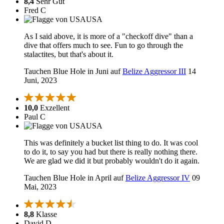
8,4
Sehr Gut
Fred C
USA
As I said above, it is more of a "checkoff dive" than a
dive that offers much to see. Fun to go through the
stalactites, but that's about it.
Tauchen Blue Hole in Juni auf
Belize Aggressor III
14
Juni, 2023
10,0
Exzellent
Paul C
USA
This was definitely a bucket list thing to do. It was cool
to do it, to say you had but there is really nothing there.
We are glad we did it but probably wouldn't do it again.
Tauchen Blue Hole in April auf
Belize Aggressor IV
09
Mai, 2023
8,8
Klasse
David D