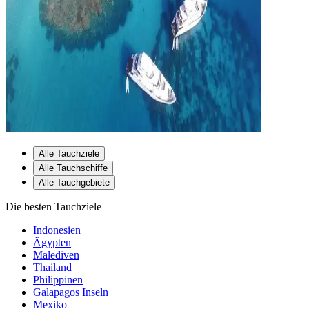
Alle Tauchziele
Alle Tauchschiffe
Alle Tauchgebiete
Die besten Tauchziele
Indonesien
Ägypten
Malediven
Thailand
Philippinen
Galapagos Inseln
Mexiko