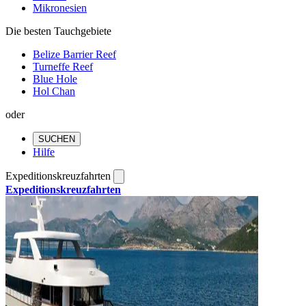
Mikronesien
Die besten Tauchgebiete
Belize Barrier Reef
Turneffe Reef
Blue Hole
Hol Chan
oder
SUCHEN
Hilfe
Expeditionskreuzfahrten
Expeditionskreuzfahrten