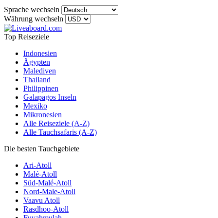
Sprache wechseln
Währung wechseln
Top Reiseziele
Indonesien
Ägypten
Malediven
Thailand
Philippinen
Galapagos Inseln
Mexiko
Mikronesien
Alle Reiseziele (A-Z)
Alle Tauchsafaris (A-Z)
Die besten Tauchgebiete
Ari-Atoll
Malé-Atoll
Süd-Malé-Atoll
Nord-Male-Atoll
Vaavu Atoll
Rasdhoo-Atoll
Fuvahmulah