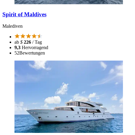
Spirit of Maldives
Malediven
ab
$
226
/ Tag
9,3
Hervorragend
52
Bewertungen