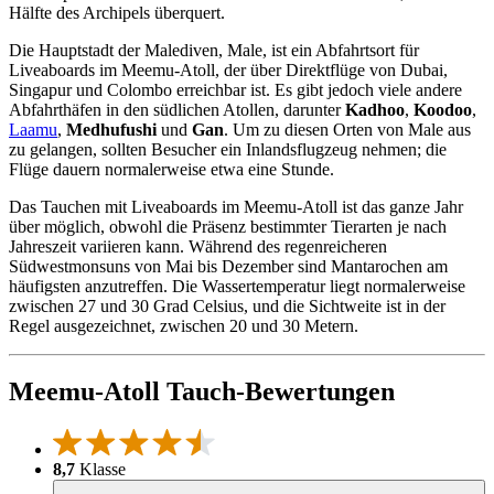
Hälfte des Archipels überquert.
Die Hauptstadt der Malediven, Male, ist ein Abfahrtsort für
Liveaboards im Meemu-Atoll, der über Direktflüge von Dubai,
Singapur und Colombo erreichbar ist. Es gibt jedoch viele andere
Abfahrthäfen in den südlichen Atollen, darunter
Kadhoo
,
Koodoo
,
Laamu
,
Medhufushi
und
Gan
. Um zu diesen Orten von Male aus
zu gelangen, sollten Besucher ein Inlandsflugzeug nehmen; die
Flüge dauern normalerweise etwa eine Stunde.
Das Tauchen mit Liveaboards im Meemu-Atoll ist das ganze Jahr
über möglich, obwohl die Präsenz bestimmter Tierarten je nach
Jahreszeit variieren kann. Während des regenreicheren
Südwestmonsuns von Mai bis Dezember sind Mantarochen am
häufigsten anzutreffen. Die Wassertemperatur liegt normalerweise
zwischen 27 und 30 Grad Celsius, und die Sichtweite ist in der
Regel ausgezeichnet, zwischen 20 und 30 Metern.
Meemu-Atoll Tauch-Bewertungen
8,7
Klasse