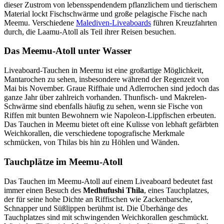
dieser Zustrom von lebensspendendem pflanzlichem und tierischem
Material lockt Fischschwärme und große pelagische Fische nach
Meemu. Verschiedene
Malediven-Liveaboards
führen Kreuzfahrten
durch, die Laamu-Atoll als Teil ihrer Reisen besuchen.
Das Meemu-Atoll unter Wasser
Liveaboard-Tauchen in Meemu ist eine großartige Möglichkeit,
Mantarochen zu sehen, insbesondere während der Regenzeit von
Mai bis November. Graue Riffhaie und Adlerrochen sind jedoch das
ganze Jahr über zahlreich vorhanden. Thunfisch- und Makrelen-
Schwärme sind ebenfalls häufig zu sehen, wenn sie Fische von
Riffen mit bunten Bewohnern wie Napoleon-Lippfischen erbeuten.
Das Tauchen in Meemu bietet oft eine Kulisse von lebhaft gefärbten
Weichkorallen, die verschiedene topografische Merkmale
schmücken, von Thilas bis hin zu Höhlen und Wänden.
Tauchplätze im Meemu-Atoll
Das Tauchen im Meemu-Atoll auf einem Liveaboard bedeutet fast
immer einen Besuch des
Medhufushi Thila
, eines Tauchplatzes,
der für seine hohe Dichte an Riffischen wie Zackenbarsche,
Schnapper und Süßlippen berühmt ist. Die Überhänge des
Tauchplatzes sind mit schwingenden Weichkorallen geschmückt.