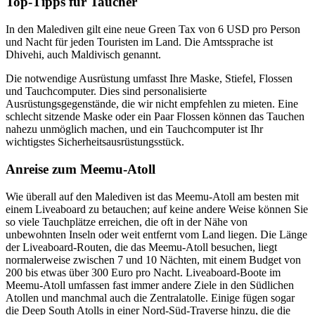
Top-Tipps für Taucher
In den Malediven gilt eine neue Green Tax von 6 USD pro Person
und Nacht für jeden Touristen im Land. Die Amtssprache ist
Dhivehi, auch Maldivisch genannt.
Die notwendige Ausrüstung umfasst Ihre Maske, Stiefel, Flossen
und Tauchcomputer. Dies sind personalisierte
Ausrüstungsgegenstände, die wir nicht empfehlen zu mieten. Eine
schlecht sitzende Maske oder ein Paar Flossen können das Tauchen
nahezu unmöglich machen, und ein Tauchcomputer ist Ihr
wichtigstes Sicherheitsausrüstungsstück.
Anreise zum Meemu-Atoll
Wie überall auf den Malediven ist das Meemu-Atoll am besten mit
einem Liveaboard zu betauchen; auf keine andere Weise können Sie
so viele Tauchplätze erreichen, die oft in der Nähe von
unbewohnten Inseln oder weit entfernt vom Land liegen. Die Länge
der Liveaboard-Routen, die das Meemu-Atoll besuchen, liegt
normalerweise zwischen 7 und 10 Nächten, mit einem Budget von
200 bis etwas über 300 Euro pro Nacht. Liveaboard-Boote im
Meemu-Atoll umfassen fast immer andere Ziele in den Südlichen
Atollen und manchmal auch die Zentralatolle. Einige fügen sogar
die Deep South Atolls in einer Nord-Süd-Traverse hinzu, die die