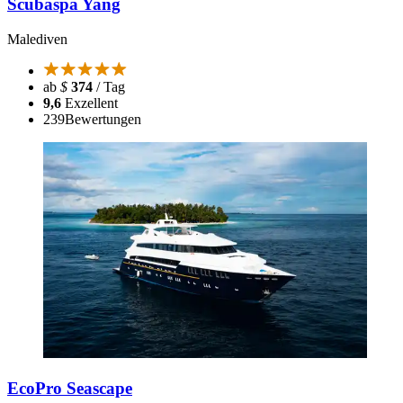
Scubaspa Yang
Malediven
ab
$
374
/ Tag
9,6
Exzellent
239
Bewertungen
EcoPro Seascape