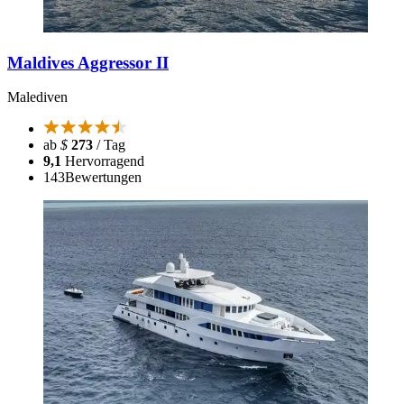
Maldives Aggressor II
Malediven
ab
$
273
/ Tag
9,1
Hervorragend
143
Bewertungen