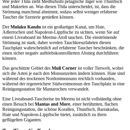
Wie jeder Thila zieht Medhufushi pelagische Jäger wie Thunfisch
und Makrelen an. Was diesen Thila unterscheidet, ist, dass die
Strömung manchmal abnimmt, sodass selbst weniger erfahrene
Taucher die Szenerie genießen können.
Der
Mulaku Kandu
ist ein großartiger Kanal, um Haie,
Adlerrochen und Napoleon-Lippfische zu sichten, wenn Sie auf
einem Liveaboard im Meemu-Atoll tauchen. Die einströmende
Strömung ist stark, daher werden Tauchkreuzfahrten diesen
Tauchplatz wahrscheinlich auf erfahrene Taucher beschränken, die
einen sicher negativ auftriebskontrollierten Abstieg durchführen
können.
Das geschützte Gebiet des
Muli Corner
ist voller Tierwelt, wobei
sich die Arten je nach den Monsunzeiten ändern können. Haie sind
während des trockenen Nordostmonsuns reichlich vorhanden,
während der regenreichere Südwestmonsun den Tauchplatz in eine
Reinigungsstation für Mantarochen verwandelt.
Eine Liveaboard-Tauchreise im Meemu ist nicht vollständig ohne
einen Besuch bei
Mantas and More
, einer berühmten, flachen
Reinigungsstation, die schöne Korallen, Thunfisch, Barrakudas,
Haie und Napoleon-Lippfische bietet, zusätzlich zu ihren
geflügelten Giganten.