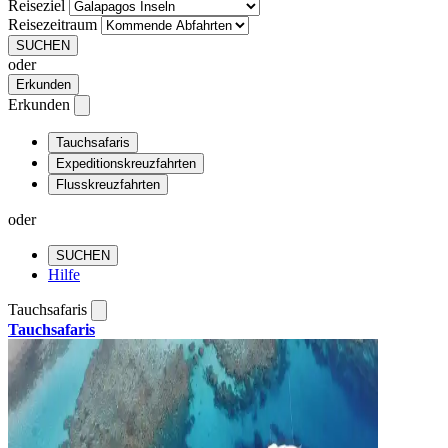
Reiseziel
Reisezeitraum
SUCHEN
oder
Erkunden
Erkunden
Tauchsafaris
Expeditionskreuzfahrten
Flusskreuzfahrten
oder
SUCHEN
Hilfe
Tauchsafaris
Tauchsafaris