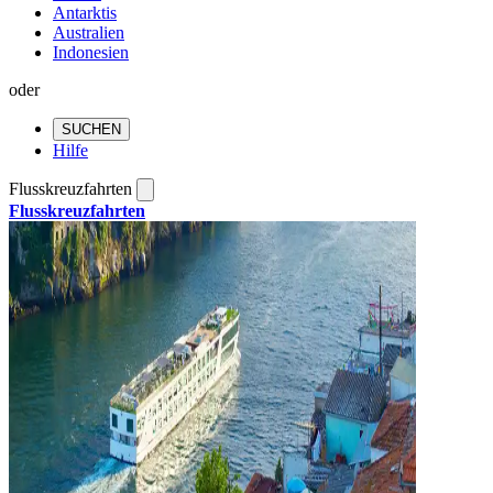
Antarktis
Australien
Indonesien
oder
SUCHEN
Hilfe
Flusskreuzfahrten
Flusskreuzfahrten