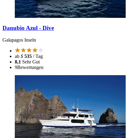
Danubio Azul - Dive
Galapagos Inseln
ab
$
535
/ Tag
8,1
Sehr Gut
9
Bewertungen