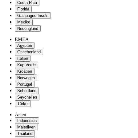
Costa Rica
Florida
Galapagos Inseln
Mexiko
Neuengland
EMEA
Ägypten
Griechenland
Italien
Kap Verde
Kroatien
Norwegen
Portugal
Schottland
Seychellen
Türkei
Asien
Indonesien
Malediven
Thailand