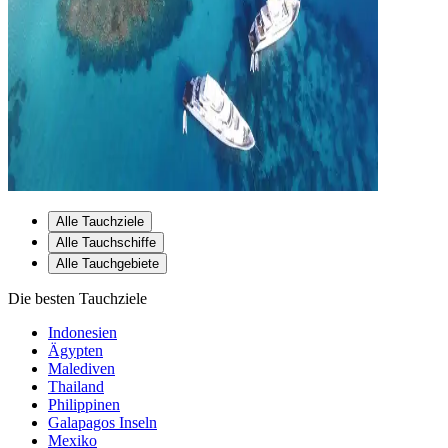
Alle Tauchziele
Alle Tauchschiffe
Alle Tauchgebiete
Die besten Tauchziele
Indonesien
Ägypten
Malediven
Thailand
Philippinen
Galapagos Inseln
Mexiko