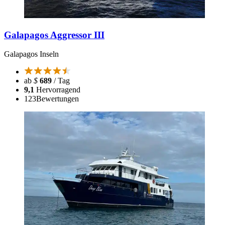
Galapagos Aggressor III
Galapagos Inseln
ab
$
689
/ Tag
9,1
Hervorragend
123
Bewertungen