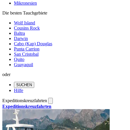
Mikronesien
Die besten Tauchgebiete
Wolf Island
Cousins Rock
Baltra
Darwin
Cabo (Kap) Douglas
Punta Carrion
San Cristobal
Quito
Guayaquil
oder
SUCHEN
Hilfe
Expeditionskreuzfahrten
Expeditionskreuzfahrten