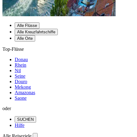
Alle Flüsse
Alle Kreuzfahrtschiffe
Alle Orte
Top-Flüsse
Donau
Rhein
Nil
Seine
Douro
Mekong
Amazonas
Saone
oder
SUCHEN
Hilfe
Alle Reiseziele