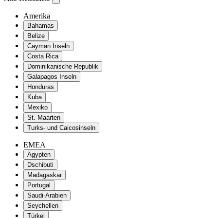
Amerika
Bahamas
Belize
Cayman Inseln
Costa Rica
Dominikanische Republik
Galapagos Inseln
Honduras
Kuba
Mexiko
St. Maarten
Turks- und Caicosinseln
EMEA
Ägypten
Dschibuti
Madagaskar
Portugal
Saudi-Arabien
Seychellen
Türkei