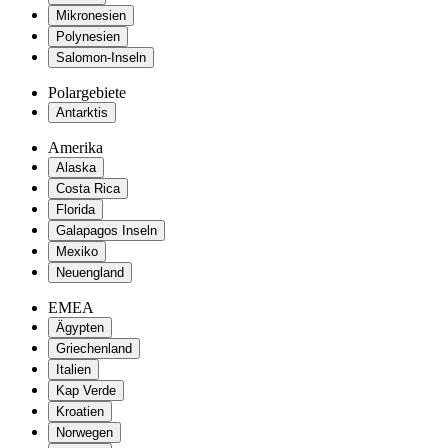
Mikronesien
Polynesien
Salomon-Inseln
Polargebiete
Antarktis
Amerika
Alaska
Costa Rica
Florida
Galapagos Inseln
Mexiko
Neuengland
EMEA
Ägypten
Griechenland
Italien
Kap Verde
Kroatien
Norwegen