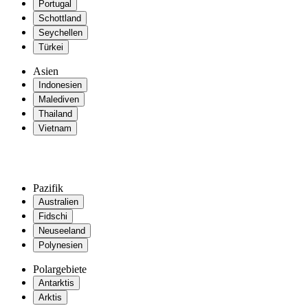
Portugal
Schottland
Seychellen
Türkei
Asien
Indonesien
Malediven
Thailand
Vietnam
Pazifik
Australien
Fidschi
Neuseeland
Polynesien
Polargebiete
Antarktis
Arktis