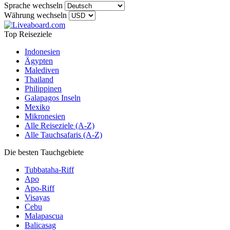
Sprache wechseln
Währung wechseln
Top Reiseziele
Indonesien
Ägypten
Malediven
Thailand
Philippinen
Galapagos Inseln
Mexiko
Mikronesien
Alle Reiseziele (A-Z)
Alle Tauchsafaris (A-Z)
Die besten Tauchgebiete
Tubbataha-Riff
Apo
Apo-Riff
Visayas
Cebu
Malapascua
Balicasag