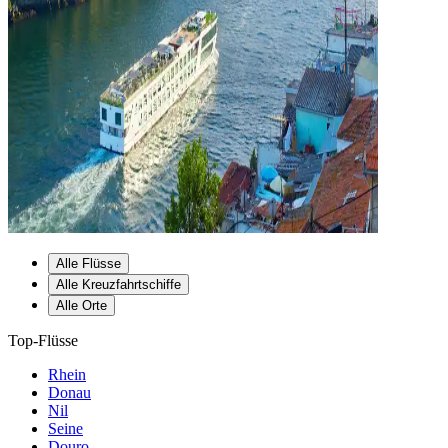
Alle Flüsse
Alle Kreuzfahrtschiffe
Alle Orte
Top-Flüsse
Rhein
Donau
Nil
Seine
Douro