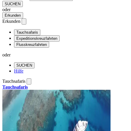
SUCHEN
oder
Erkunden
Erkunden
Tauchsafaris
Expeditionskreuzfahrten
Flusskreuzfahrten
oder
SUCHEN
Hilfe
Tauchsafaris
Tauchsafaris