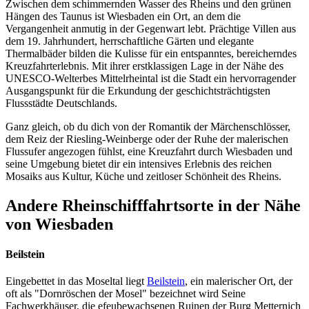
Zwischen dem schimmernden Wasser des Rheins und den grünen
Hängen des Taunus ist Wiesbaden ein Ort, an dem die
Vergangenheit anmutig in der Gegenwart lebt. Prächtige Villen aus
dem 19. Jahrhundert, herrschaftliche Gärten und elegante
Thermalbäder bilden die Kulisse für ein entspanntes, bereicherndes
Kreuzfahrterlebnis. Mit ihrer erstklassigen Lage in der Nähe des
UNESCO-Welterbes Mittelrheintal ist die Stadt ein hervorragender
Ausgangspunkt für die Erkundung der geschichtsträchtigsten
Flussstädte Deutschlands.
Ganz gleich, ob du dich von der Romantik der Märchenschlösser,
dem Reiz der Riesling-Weinberge oder der Ruhe der malerischen
Flussufer angezogen fühlst, eine Kreuzfahrt durch Wiesbaden und
seine Umgebung bietet dir ein intensives Erlebnis des reichen
Mosaiks aus Kultur, Küche und zeitloser Schönheit des Rheins.
Andere Rheinschifffahrtsorte in der Nähe
von Wiesbaden
Beilstein
Eingebettet in das Moseltal liegt
Beilstein
, ein malerischer Ort, der
oft als "Dornröschen der Mosel" bezeichnet wird Seine
Fachwerkhäuser, die efeubewachsenen Ruinen der Burg Metternich