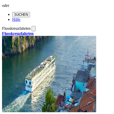
oder
SUCHEN
Hilfe
Flusskreuzfahrten
Flusskreuzfahrten