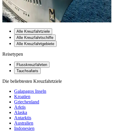
Alle Kreuzfahrtziele
Alle Kreuzfahrtschiffe
Alle Kreuzfahrtgebiete
Reisetypen
Flusskreuzfahrten
Tauchsafaris
Die beliebtesten Kreuzfahrtziele
Galapagos Inseln
Kroatien
Griechenland
Arktis
Alaska
Antarktis
Australien
Indonesien