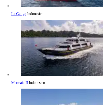
La Galigo
Indonesien
Mermaid II
Indonesien