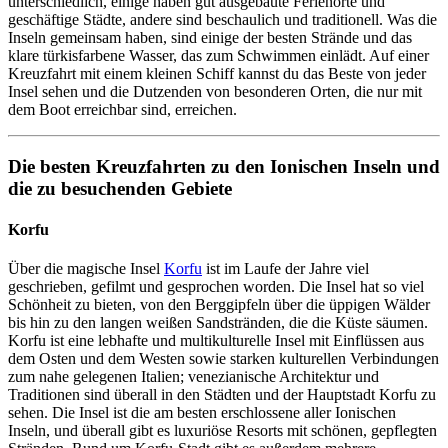
unterschiedlich, einige haben gut ausgebaute Ferienorte und
geschäftige Städte, andere sind beschaulich und traditionell. Was die
Inseln gemeinsam haben, sind einige der besten Strände und das
klare türkisfarbene Wasser, das zum Schwimmen einlädt. Auf einer
Kreuzfahrt mit einem kleinen Schiff kannst du das Beste von jeder
Insel sehen und die Dutzenden von besonderen Orten, die nur mit
dem Boot erreichbar sind, erreichen.
Die besten Kreuzfahrten zu den Ionischen Inseln und
die zu besuchenden Gebiete
Korfu
Über die magische Insel
Korfu
ist im Laufe der Jahre viel
geschrieben, gefilmt und gesprochen worden. Die Insel hat so viel
Schönheit zu bieten, von den Berggipfeln über die üppigen Wälder
bis hin zu den langen weißen Sandstränden, die die Küste säumen.
Korfu ist eine lebhafte und multikulturelle Insel mit Einflüssen aus
dem Osten und dem Westen sowie starken kulturellen Verbindungen
zum nahe gelegenen Italien; venezianische Architektur und
Traditionen sind überall in den Städten und der Hauptstadt Korfu zu
sehen. Die Insel ist die am besten erschlossene aller Ionischen
Inseln, und überall gibt es luxuriöse Resorts mit schönen, gepflegten