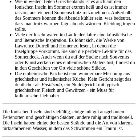
Wie in weiten Teilen Griechenlands ist es auch auf den
Ionischen Inseln im Sommer extrem heiß und es ist immer
ratsam, ausreichend Sonnenschutz mitzunehmen. Außerhalb
des Sommers können die Abende kühler sein, was bedeutet,
dass man trotz warmer Tage abends wärmere Kleidung tragen
sollte.
Viele der Inseln waren im Laufe der Jahre eine künstlerische
und literarische Inspiration. Es lohnt sich, die Werke von
Lawrence Durrell und Homer zu lesen, in denen die
Inselgruppe vorkommt. Sie sind die perfekte Lektüre für das
Sonnendeck. Auch wenn du auf der Suche nach Souvenirs
oder Kunstwerken eines einheimischen Malers bist, findest du
in den Geschäften vor Ort viele schöne Stücke.
Die einheimische Küche ist eine wunderbare Mischung aus
griechischer und italienischer Küche. Kein Gericht zeigt das
deutlicher als
Pastitsada
, ein Nudelgericht mit typisch
griechischem Fleisch und Gewürzen - ein Muss für
kulinarische Liebhaber.
Die Ionischen Inseln sind vielfältig, einige mit gut ausgebauten
Ferienorten und geschäftigen Städten, andere ruhig und traditionell.
Die Inseln haben einige der besten Strände und die Art von klarem,
türkisfarbenem Wasser, in dem das Schwimmen ein Traum ist.