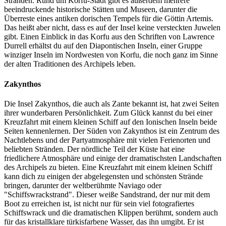
Stränden. Rund um Korfu-Stadt gibt es außerdem mehrere
beeindruckende historische Stätten und Museen, darunter die
Überreste eines antiken dorischen Tempels für die Göttin Artemis.
Das heißt aber nicht, dass es auf der Insel keine versteckten Juwelen
gibt. Einen Einblick in das Korfu aus den Schriften von Lawrence
Durrell erhältst du auf den Diapontischen Inseln, einer Gruppe
winziger Inseln im Nordwesten von Korfu, die noch ganz im Sinne
der alten Traditionen des Archipels leben.
Zakynthos
Die Insel Zakynthos, die auch als Zante bekannt ist, hat zwei Seiten
ihrer wunderbaren Persönlichkeit. Zum Glück kannst du bei einer
Kreuzfahrt mit einem kleinen Schiff auf den Ionischen Inseln beide
Seiten kennenlernen. Der Süden von Zakynthos ist ein Zentrum des
Nachtlebens und der Partyatmosphäre mit vielen Ferienorten und
beliebten Stränden. Der nördliche Teil der Küste hat eine
friedlichere Atmosphäre und einige der dramatischsten Landschaften
des Archipels zu bieten. Eine Kreuzfahrt mit einem kleinen Schiff
kann dich zu einigen der abgelegensten und schönsten Strände
bringen, darunter der weltberühmte Naviago oder
"Schiffswrackstrand". Dieser weiße Sandstrand, der nur mit dem
Boot zu erreichen ist, ist nicht nur für sein viel fotografiertes
Schiffswrack und die dramatischen Klippen berühmt, sondern auch
für das kristallklare türkisfarbene Wasser, das ihn umgibt. Er ist