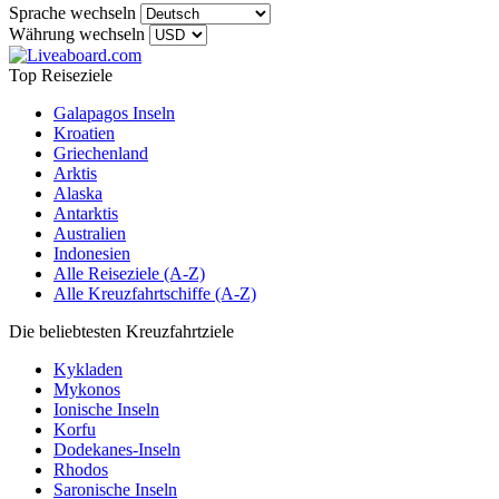
Sprache wechseln
Währung wechseln
Top Reiseziele
Galapagos Inseln
Kroatien
Griechenland
Arktis
Alaska
Antarktis
Australien
Indonesien
Alle Reiseziele (A-Z)
Alle Kreuzfahrtschiffe (A-Z)
Die beliebtesten Kreuzfahrtziele
Kykladen
Mykonos
Ionische Inseln
Korfu
Dodekanes-Inseln
Rhodos
Saronische Inseln