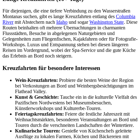
Für diejenigen, die eine tiefere Verbindung zu den Wasserstraßen
Montanas suchen, gibt es lange Kreuzfahrten entlang des
Columbia
River
mit Abstechern nach
Idaho
und sogar
Washington State
. Diese
Routen beinhalten oft mehrere Übernachtungen in charmanten
Flussstädten, Besuche in abgelegenen Naturgebieten und
Gelegenheiten zum Fliegenfischen, Kajakfahren oder für Fotografie-
Workshops. Luxus und Entspannung stehen bei diesen längeren
Reisen im Vordergrund, wobei der Spa-Service und die gute Küche
das Erlebnis an Bord noch steigern.
Kreuzfahrten für besondere Interessen
Wein-Kreuzfahrten:
Probiere die besten Weine der Region
bei Verkostungen an Bord und Weinbergsbesichtigungen im
Flathead Valley.
Kunst & Geschichte:
Tauche ein in die kulturelle Vielfalt des
Pazifischen Nordwestens bei Museumsbesuchen,
Künstlerworkshops und Kulturerbe-Touren.
Feiertagskreuzfahrten:
Feiere die festliche Jahreszeit mit
Weihnachtsmärkten, besonderen Veranstaltungen an Bord und
Touren durch die verschneiten Landschaften der Wintertiere.
Kulinarische Touren:
Genieße von Küchenchefs geleitete
Ausflüge zu lokalen Farmen, Küchen und Bäckereien mit