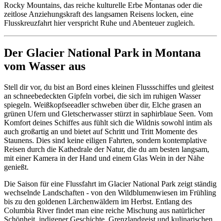
Rocky Mountains, das reiche kulturelle Erbe Montanas oder die
zeitlose Anziehungskraft des langsamen Reisens locken, eine
Flusskreuzfahrt hier verspricht Ruhe und Abenteuer zugleich.
Der Glacier National Park in Montana
vom Wasser aus
Stell dir vor, du bist an Bord eines kleinen Flussschiffes und gleitest
an schneebedeckten Gipfeln vorbei, die sich im ruhigen Wasser
spiegeln. Weißkopfseeadler schweben über dir, Elche grasen an
grünen Ufern und Gletscherwasser stürzt in saphirblaue Seen. Vom
Komfort deines Schiffes aus fühlt sich die Wildnis sowohl intim als
auch großartig an und bietet auf Schritt und Tritt Momente des
Staunens. Dies sind keine eiligen Fahrten, sondern kontemplative
Reisen durch die Kathedrale der Natur, die du am besten langsam,
mit einer Kamera in der Hand und einem Glas Wein in der Nähe
genießt.
Die Saison für eine Flussfahrt im Glacier National Park zeigt ständig
wechselnde Landschaften - von den Wildblumenwiesen im Frühling
bis zu den goldenen Lärchenwäldern im Herbst. Entlang des
Columbia River findet man eine reiche Mischung aus natürlicher
Schönheit, indigener Geschichte, Grenzlandgeist und kulinarischen