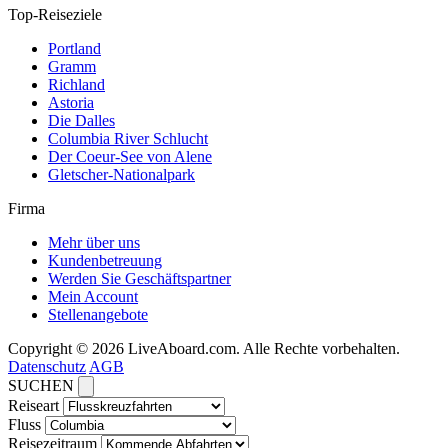
Top-Reiseziele
Portland
Gramm
Richland
Astoria
Die Dalles
Columbia River Schlucht
Der Coeur-See von Alene
Gletscher-Nationalpark
Firma
Mehr über uns
Kundenbetreuung
Werden Sie Geschäftspartner
Mein Account
Stellenangebote
Copyright © 2026 LiveAboard.com. Alle Rechte vorbehalten.
Datenschutz
AGB
SUCHEN
Reiseart
Fluss
Reisezeitraum