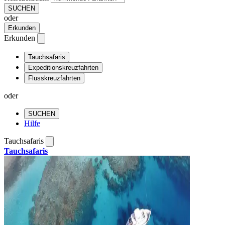
SUCHEN
oder
Erkunden
Erkunden
Tauchsafaris
Expeditionskreuzfahrten
Flusskreuzfahrten
oder
SUCHEN
Hilfe
Tauchsafaris
Tauchsafaris