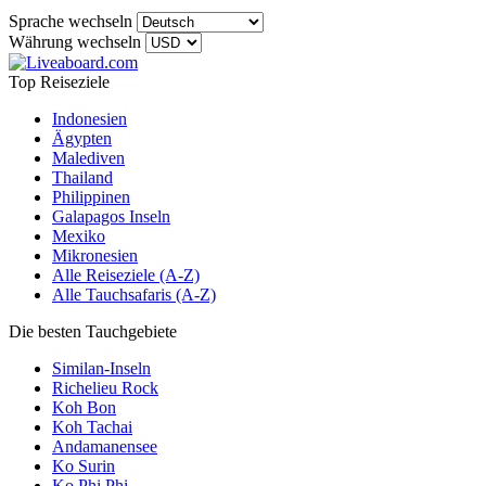
Sprache wechseln
Währung wechseln
Top Reiseziele
Indonesien
Ägypten
Malediven
Thailand
Philippinen
Galapagos Inseln
Mexiko
Mikronesien
Alle Reiseziele (A-Z)
Alle Tauchsafaris (A-Z)
Die besten Tauchgebiete
Similan-Inseln
Richelieu Rock
Koh Bon
Koh Tachai
Andamanensee
Ko Surin
Ko Phi Phi