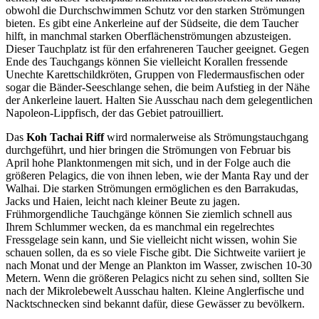
obwohl die Durchschwimmen Schutz vor den starken Strömungen
bieten. Es gibt eine Ankerleine auf der Südseite, die dem Taucher
hilft, in manchmal starken Oberflächenströmungen abzusteigen.
Dieser Tauchplatz ist für den erfahreneren Taucher geeignet. Gegen
Ende des Tauchgangs können Sie vielleicht Korallen fressende
Unechte Karettschildkröten, Gruppen von Fledermausfischen oder
sogar die Bänder-Seeschlange sehen, die beim Aufstieg in der Nähe
der Ankerleine lauert. Halten Sie Ausschau nach dem gelegentlichen
Napoleon-Lippfisch, der das Gebiet patrouilliert.
Das
Koh Tachai Riff
wird normalerweise als Strömungstauchgang
durchgeführt, und hier bringen die Strömungen von Februar bis
April hohe Planktonmengen mit sich, und in der Folge auch die
größeren Pelagics, die von ihnen leben, wie der Manta Ray und der
Walhai. Die starken Strömungen ermöglichen es den Barrakudas,
Jacks und Haien, leicht nach kleiner Beute zu jagen.
Frühmorgendliche Tauchgänge können Sie ziemlich schnell aus
Ihrem Schlummer wecken, da es manchmal ein regelrechtes
Fressgelage sein kann, und Sie vielleicht nicht wissen, wohin Sie
schauen sollen, da es so viele Fische gibt. Die Sichtweite variiert je
nach Monat und der Menge an Plankton im Wasser, zwischen 10-30
Metern. Wenn die größeren Pelagics nicht zu sehen sind, sollten Sie
nach der Mikrolebewelt Ausschau halten. Kleine Anglerfische und
Nacktschnecken sind bekannt dafür, diese Gewässer zu bevölkern.