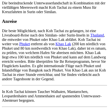
Die beeindruckende Unterwasserlandschaft in Kombination mit der
vielfältigen Meereswelt macht Koh Tachai zu einem Muss für
Kreuzfahrten in Surin oder Similan.
Anreise
Die beste Möglichkeit, nach Koh Tachai zu gelangen, ist eine
Liveaboard-Reise nach den Similan- oder Surin-Inseln in
Thailand
,
die entweder von Phuket oder Khao Lak abfährt. Koh Tachai ist
weiter von
Phuket
entfernt als von
Khao Lak
(200 km nördlich von
Phuket und 80 km nordwestlich von Khao Lak), daher ist es ratsam,
zu prüfen, von welchem Hafen Sie abreisen möchten. Khao Lak
liegt etwa 100 km nördlich von Phuket und kann auf dem Landweg
erreicht werden. Bitte überprüfen Sie Ihr Reiseprogramm, bevor Sie
Flugtickets kaufen. Es gibt internationale Flüge nach Phuket und
Inlandsflüge von Bangkok nach Phuket. Von Khao Lak aus ist Koh
Tachai in einer Stunde erreichbar, und Sie finden vielleicht auch
andere Tagesboote in der Gegend.
In Koh Tachai können Taucher Walhaien, Mantarochen,
Leopardenhaien und Ammenhaien auf spannenden Unterwasser-
Abenteuer begegnen.