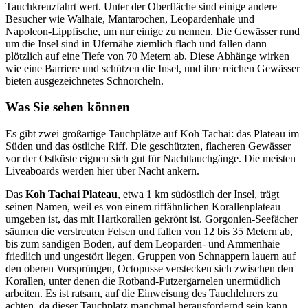
Tauchkreuzfahrt wert. Unter der Oberfläche sind einige andere
Besucher wie Walhaie, Mantarochen, Leopardenhaie und
Napoleon-Lippfische, um nur einige zu nennen. Die Gewässer rund
um die Insel sind in Ufernähe ziemlich flach und fallen dann
plötzlich auf eine Tiefe von 70 Metern ab. Diese Abhänge wirken
wie eine Barriere und schützen die Insel, und ihre reichen Gewässer
bieten ausgezeichnetes Schnorcheln.
Was Sie sehen können
Es gibt zwei großartige Tauchplätze auf Koh Tachai: das Plateau im
Süden und das östliche Riff. Die geschützten, flacheren Gewässer
vor der Ostküste eignen sich gut für Nachttauchgänge. Die meisten
Liveaboards werden hier über Nacht ankern.
Das
Koh Tachai Plateau
, etwa 1 km südöstlich der Insel, trägt
seinen Namen, weil es von einem riffähnlichen Korallenplateau
umgeben ist, das mit Hartkorallen gekrönt ist. Gorgonien-Seefächer
säumen die verstreuten Felsen und fallen von 12 bis 35 Metern ab,
bis zum sandigen Boden, auf dem Leoparden- und Ammenhaie
friedlich und ungestört liegen. Gruppen von Schnappern lauern auf
den oberen Vorsprüngen, Octopusse verstecken sich zwischen den
Korallen, unter denen die Rotband-Putzergarnelen unermüdlich
arbeiten. Es ist ratsam, auf die Einweisung des Tauchlehrers zu
achten, da dieser Tauchplatz manchmal herausfordernd sein kann,