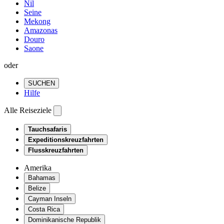
Nil
Seine
Mekong
Amazonas
Douro
Saone
oder
SUCHEN
Hilfe
Alle Reiseziele
Tauchsafaris
Expeditionskreuzfahrten
Flusskreuzfahrten
Amerika
Bahamas
Belize
Cayman Inseln
Costa Rica
Dominikanische Republik