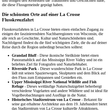
und bringen den Reisenden die Traditionen und Geschichten nahe,
die diese Flussgemeinde geprägt haben.
Die schönsten Orte auf einer La Crosse
Flusskreuzfahrt
Flusskreuzfahrten in La Crosse bieten einen einfachen Zugang zu
einigen der faszinierendsten Nachbarregionen von Wisconsin, die
alle reich an Geschichte, Kultur und Naturschönheiten sind.
Nachfolgend findest du die fünf wichtigsten Ziele, die du auf deiner
Reise durch die Region unbedingt besuchen solltest:
Grandad Bluff
- Diese ikonische Steilküste bietet einen
Panoramablick auf das Mississippi River Valley und ist ein
beliebtes Ziel für Fotografen und Naturliebhaber.
Riverside Park
- Dieser wunderschöne Park in La Crosse
lädt mit seinen Spazierwegen, Skulpturen und dem Blick auf
den Fluss zum Entspannen und Genießen ein.
Upper Mississippi River National Wildlife and Fish
Refuge
- Dieses weitläufige Naturschutzgebiet beherbergt
verschiedene Vogelarten und andere Wildtiere und ist ideal für
Vogelbeobachtungen und Ausflüge in die Natur.
Historisches Stadtzentrum von La Crosse
- Bekannt für
seine gut erhaltene Architektur aus dem 19. Jahrhundert bietet
das Stadtzentrum von La Crosse kulturelle Attraktionen,