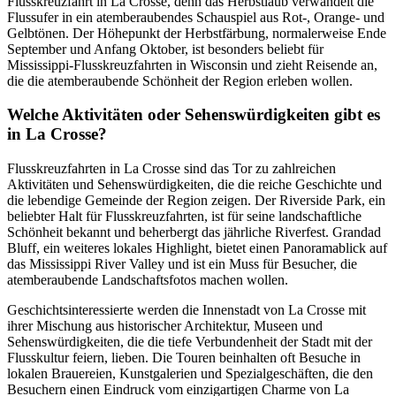
Flusskreuzfahrt in La Crosse, denn das Herbstlaub verwandelt die
Flussufer in ein atemberaubendes Schauspiel aus Rot-, Orange- und
Gelbtönen. Der Höhepunkt der Herbstfärbung, normalerweise Ende
September und Anfang Oktober, ist besonders beliebt für
Mississippi-Flusskreuzfahrten in Wisconsin und zieht Reisende an,
die die atemberaubende Schönheit der Region erleben wollen.
Welche Aktivitäten oder Sehenswürdigkeiten gibt es
in La Crosse?
Flusskreuzfahrten in La Crosse sind das Tor zu zahlreichen
Aktivitäten und Sehenswürdigkeiten, die die reiche Geschichte und
die lebendige Gemeinde der Region zeigen. Der Riverside Park, ein
beliebter Halt für Flusskreuzfahrten, ist für seine landschaftliche
Schönheit bekannt und beherbergt das jährliche Riverfest. Grandad
Bluff, ein weiteres lokales Highlight, bietet einen Panoramablick auf
das Mississippi River Valley und ist ein Muss für Besucher, die
atemberaubende Landschaftsfotos machen wollen.
Geschichtsinteressierte werden die Innenstadt von La Crosse mit
ihrer Mischung aus historischer Architektur, Museen und
Sehenswürdigkeiten, die die tiefe Verbundenheit der Stadt mit der
Flusskultur feiern, lieben. Die Touren beinhalten oft Besuche in
lokalen Brauereien, Kunstgalerien und Spezialgeschäften, die den
Besuchern einen Eindruck vom einzigartigen Charme von La