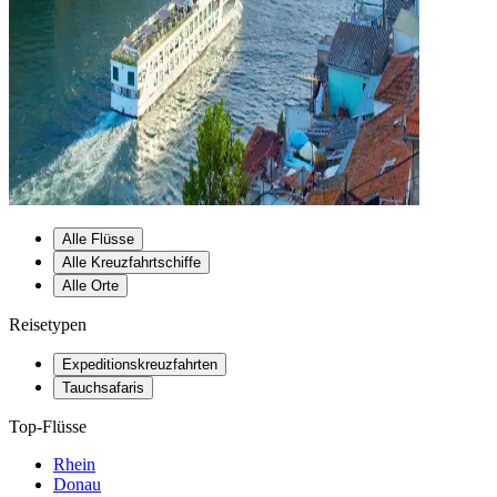
Alle Flüsse
Alle Kreuzfahrtschiffe
Alle Orte
Reisetypen
Expeditionskreuzfahrten
Tauchsafaris
Top-Flüsse
Rhein
Donau