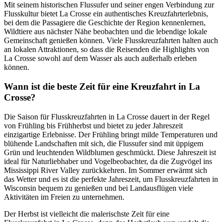
Mit seinem historischen Flussufer und seiner engen Verbindung zur
Flusskultur bietet La Crosse ein authentisches Kreuzfahrterlebnis,
bei dem die Passagiere die Geschichte der Region kennenlernen,
Wildtiere aus nächster Nähe beobachten und die lebendige lokale
Gemeinschaft genießen können. Viele Flusskreuzfahrten halten auch
an lokalen Attraktionen, so dass die Reisenden die Highlights von
La Crosse sowohl auf dem Wasser als auch außerhalb erleben
können.
Wann ist die beste Zeit für eine Kreuzfahrt in La
Crosse?
Die Saison für Flusskreuzfahrten in La Crosse dauert in der Regel
von Frühling bis Frühherbst und bietet zu jeder Jahreszeit
einzigartige Erlebnisse. Der Frühling bringt milde Temperaturen und
blühende Landschaften mit sich, die Flussufer sind mit üppigem
Grün und leuchtenden Wildblumen geschmückt. Diese Jahreszeit ist
ideal für Naturliebhaber und Vogelbeobachter, da die Zugvögel ins
Mississippi River Valley zurückkehren. Im Sommer erwärmt sich
das Wetter und es ist die perfekte Jahreszeit, um Flusskreuzfahrten in
Wisconsin bequem zu genießen und bei Landausflügen viele
Aktivitäten im Freien zu unternehmen.
Der Herbst ist vielleicht die malerischste Zeit für eine