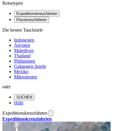
Reisetypen
Expeditionskreuzfahrten
Flusskreuzfahrten
Die besten Tauchziele
Indonesien
Ägypten
Malediven
Thailand
Philippinen
Galapagos Inseln
Mexiko
Mikronesien
oder
SUCHEN
Hilfe
Expeditionskreuzfahrten
Expeditionskreuzfahrten