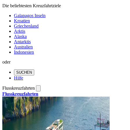
Die beliebtesten Kreuzfahrtziele
Galapagos Inseln
Kroatien
Griechenland
Arktis
Alaska
Antarktis
Australien
Indonesien
oder
SUCHEN
Hilfe
Flusskreuzfahrten
Flusskreuzfahrten