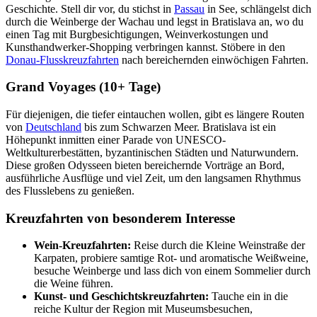
Geschichte. Stell dir vor, du stichst in
Passau
in See, schlängelst dich
durch die Weinberge der Wachau und legst in Bratislava an, wo du
einen Tag mit Burgbesichtigungen, Weinverkostungen und
Kunsthandwerker-Shopping verbringen kannst. Stöbere in den
Donau-Flusskreuzfahrten
nach bereichernden einwöchigen Fahrten.
Grand Voyages (10+ Tage)
Für diejenigen, die tiefer eintauchen wollen, gibt es längere Routen
von
Deutschland
bis zum Schwarzen Meer. Bratislava ist ein
Höhepunkt inmitten einer Parade von UNESCO-
Weltkulturerbestätten, byzantinischen Städten und Naturwundern.
Diese großen Odysseen bieten bereichernde Vorträge an Bord,
ausführliche Ausflüge und viel Zeit, um den langsamen Rhythmus
des Flusslebens zu genießen.
Kreuzfahrten von besonderem Interesse
Wein-Kreuzfahrten:
Reise durch die Kleine Weinstraße der
Karpaten, probiere samtige Rot- und aromatische Weißweine,
besuche Weinberge und lass dich von einem Sommelier durch
die Weine führen.
Kunst- und Geschichtskreuzfahrten:
Tauche ein in die
reiche Kultur der Region mit Museumsbesuchen,