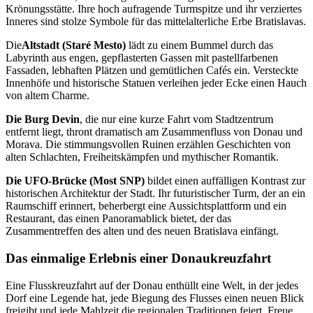
Krönungsstätte. Ihre hoch aufragende Turmspitze und ihr verziertes
Inneres sind stolze Symbole für das mittelalterliche Erbe Bratislavas.
Die
Altstadt (Staré Mesto)
lädt zu einem Bummel durch das
Labyrinth aus engen, gepflasterten Gassen mit pastellfarbenen
Fassaden, lebhaften Plätzen und gemütlichen Cafés ein. Versteckte
Innenhöfe und historische Statuen verleihen jeder Ecke einen Hauch
von altem Charme.
Die Burg Devin
, die nur eine kurze Fahrt vom Stadtzentrum
entfernt liegt, thront dramatisch am Zusammenfluss von Donau und
Morava. Die stimmungsvollen Ruinen erzählen Geschichten von
alten Schlachten, Freiheitskämpfen und mythischer Romantik.
Die UFO-Brücke (Most SNP)
bildet einen auffälligen Kontrast zur
historischen Architektur der Stadt. Ihr futuristischer Turm, der an ein
Raumschiff erinnert, beherbergt eine Aussichtsplattform und ein
Restaurant, das einen Panoramablick bietet, der das
Zusammentreffen des alten und des neuen Bratislava einfängt.
Das einmalige Erlebnis einer Donaukreuzfahrt
Eine Flusskreuzfahrt auf der Donau enthüllt eine Welt, in der jedes
Dorf eine Legende hat, jede Biegung des Flusses einen neuen Blick
freigibt und jede Mahlzeit die regionalen Traditionen feiert. Freue