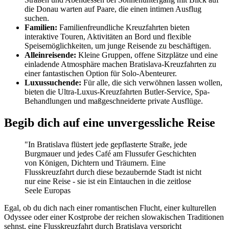
die Donau warten auf Paare, die einen intimen Ausflug
suchen.
Familien:
Familienfreundliche Kreuzfahrten bieten
interaktive Touren, Aktivitäten an Bord und flexible
Speisemöglichkeiten, um junge Reisende zu beschäftigen.
Alleinreisende:
Kleine Gruppen, offene Sitzplätze und eine
einladende Atmosphäre machen Bratislava-Kreuzfahrten zu
einer fantastischen Option für Solo-Abenteurer.
Luxussuchende:
Für alle, die sich verwöhnen lassen wollen,
bieten die Ultra-Luxus-Kreuzfahrten Butler-Service, Spa-
Behandlungen und maßgeschneiderte private Ausflüge.
Begib dich auf eine unvergessliche Reise
"In Bratislava flüstert jede gepflasterte Straße, jede
Burgmauer und jedes Café am Flussufer Geschichten
von Königen, Dichtern und Träumern. Eine
Flusskreuzfahrt durch diese bezaubernde Stadt ist nicht
nur eine Reise - sie ist ein Eintauchen in die zeitlose
Seele Europas
Egal, ob du dich nach einer romantischen Flucht, einer kulturellen
Odyssee oder einer Kostprobe der reichen slowakischen Traditionen
sehnst, eine Flusskreuzfahrt durch Bratislava verspricht