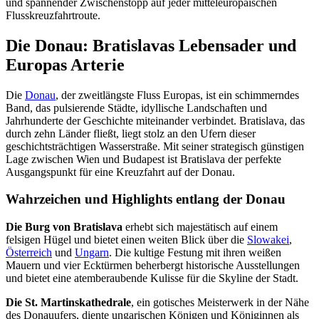
und spannender Zwischenstopp auf jeder mitteleuropäischen
Flusskreuzfahrtroute.
Die Donau: Bratislavas Lebensader und
Europas Arterie
Die
Donau
, der zweitlängste Fluss Europas, ist ein schimmerndes
Band, das pulsierende Städte, idyllische Landschaften und
Jahrhunderte der Geschichte miteinander verbindet. Bratislava, das
durch zehn Länder fließt, liegt stolz an den Ufern dieser
geschichtsträchtigen Wasserstraße. Mit seiner strategisch günstigen
Lage zwischen Wien und Budapest ist Bratislava der perfekte
Ausgangspunkt für eine Kreuzfahrt auf der Donau.
Wahrzeichen und Highlights entlang der Donau
Die Burg von Bratislava
erhebt sich majestätisch auf einem
felsigen Hügel und bietet einen weiten Blick über die
Slowakei
,
Österreich
und
Ungarn
. Die kultige Festung mit ihren weißen
Mauern und vier Ecktürmen beherbergt historische Ausstellungen
und bietet eine atemberaubende Kulisse für die Skyline der Stadt.
Die St. Martinskathedrale
, ein gotisches Meisterwerk in der Nähe
des Donauufers, diente ungarischen Königen und Königinnen als