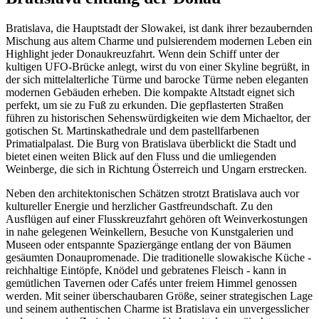
Bratislava, die Hauptstadt der Slowakei, ist dank ihrer bezaubernden
Mischung aus altem Charme und pulsierendem modernen Leben ein
Highlight jeder Donaukreuzfahrt. Wenn dein Schiff unter der
kultigen UFO-Brücke anlegt, wirst du von einer Skyline begrüßt, in
der sich mittelalterliche Türme und barocke Türme neben eleganten
modernen Gebäuden erheben. Die kompakte Altstadt eignet sich
perfekt, um sie zu Fuß zu erkunden. Die gepflasterten Straßen
führen zu historischen Sehenswürdigkeiten wie dem Michaeltor, der
gotischen St. Martinskathedrale und dem pastellfarbenen
Primatialpalast. Die Burg von Bratislava überblickt die Stadt und
bietet einen weiten Blick auf den Fluss und die umliegenden
Weinberge, die sich in Richtung Österreich und Ungarn erstrecken.
Neben den architektonischen Schätzen strotzt Bratislava auch vor
kultureller Energie und herzlicher Gastfreundschaft. Zu den
Ausflügen auf einer Flusskreuzfahrt gehören oft Weinverkostungen
in nahe gelegenen Weinkellern, Besuche von Kunstgalerien und
Museen oder entspannte Spaziergänge entlang der von Bäumen
gesäumten Donaupromenade. Die traditionelle slowakische Küche -
reichhaltige Eintöpfe, Knödel und gebratenes Fleisch - kann in
gemütlichen Tavernen oder Cafés unter freiem Himmel genossen
werden. Mit seiner überschaubaren Größe, seiner strategischen Lage
und seinem authentischen Charme ist Bratislava ein unvergesslicher