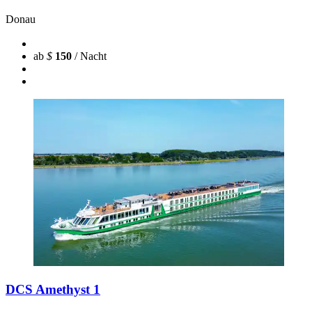
Donau
ab
$
150
/ Nacht
DCS Amethyst 1