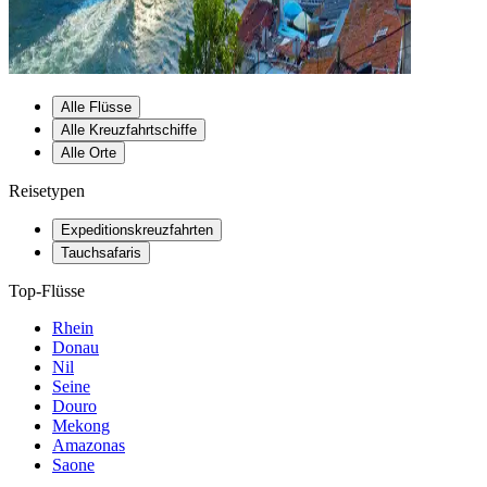
Alle Flüsse
Alle Kreuzfahrtschiffe
Alle Orte
Reisetypen
Expeditionskreuzfahrten
Tauchsafaris
Top-Flüsse
Rhein
Donau
Nil
Seine
Douro
Mekong
Amazonas
Saone