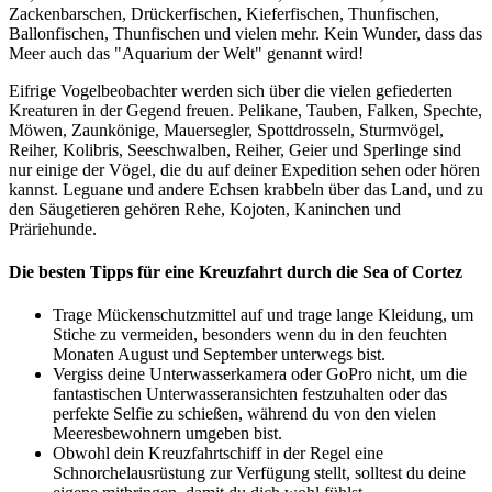
Zackenbarschen, Drückerfischen, Kieferfischen, Thunfischen,
Ballonfischen, Thunfischen und vielen mehr. Kein Wunder, dass das
Meer auch das "Aquarium der Welt" genannt wird!
Eifrige Vogelbeobachter werden sich über die vielen gefiederten
Kreaturen in der Gegend freuen. Pelikane, Tauben, Falken, Spechte,
Möwen, Zaunkönige, Mauersegler, Spottdrosseln, Sturmvögel,
Reiher, Kolibris, Seeschwalben, Reiher, Geier und Sperlinge sind
nur einige der Vögel, die du auf deiner Expedition sehen oder hören
kannst. Leguane und andere Echsen krabbeln über das Land, und zu
den Säugetieren gehören Rehe, Kojoten, Kaninchen und
Präriehunde.
Die besten Tipps für eine Kreuzfahrt durch die Sea of Cortez
Trage Mückenschutzmittel auf und trage lange Kleidung, um
Stiche zu vermeiden, besonders wenn du in den feuchten
Monaten August und September unterwegs bist.
Vergiss deine Unterwasserkamera oder GoPro nicht, um die
fantastischen Unterwasseransichten festzuhalten oder das
perfekte Selfie zu schießen, während du von den vielen
Meeresbewohnern umgeben bist.
Obwohl dein Kreuzfahrtschiff in der Regel eine
Schnorchelausrüstung zur Verfügung stellt, solltest du deine