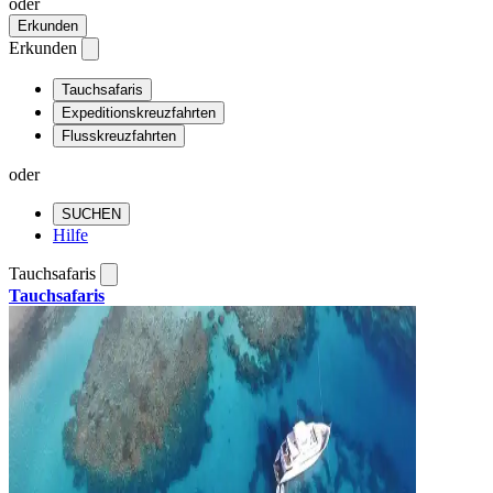
oder
Erkunden
Erkunden
Tauchsafaris
Expeditionskreuzfahrten
Flusskreuzfahrten
oder
SUCHEN
Hilfe
Tauchsafaris
Tauchsafaris