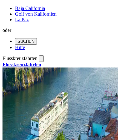
Baja California
Golf von Kalifornien
La Paz
oder
SUCHEN
Hilfe
Flusskreuzfahrten
Flusskreuzfahrten