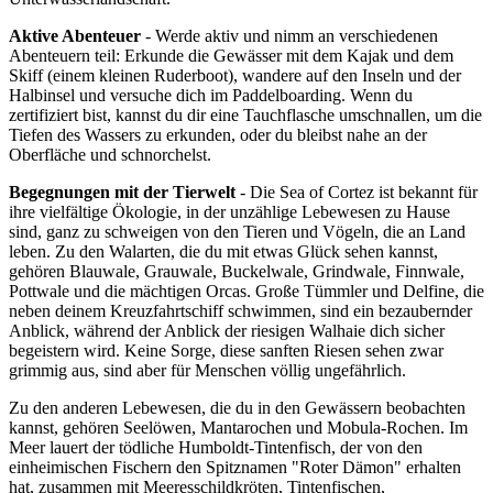
Aktive Abenteuer
- Werde aktiv und nimm an verschiedenen
Abenteuern teil: Erkunde die Gewässer mit dem Kajak und dem
Skiff (einem kleinen Ruderboot), wandere auf den Inseln und der
Halbinsel und versuche dich im Paddelboarding. Wenn du
zertifiziert bist, kannst du dir eine Tauchflasche umschnallen, um die
Tiefen des Wassers zu erkunden, oder du bleibst nahe an der
Oberfläche und schnorchelst.
Begegnungen mit der Tierwelt
- Die Sea of Cortez ist bekannt für
ihre vielfältige Ökologie, in der unzählige Lebewesen zu Hause
sind, ganz zu schweigen von den Tieren und Vögeln, die an Land
leben. Zu den Walarten, die du mit etwas Glück sehen kannst,
gehören Blauwale, Grauwale, Buckelwale, Grindwale, Finnwale,
Pottwale und die mächtigen Orcas. Große Tümmler und Delfine, die
neben deinem Kreuzfahrtschiff schwimmen, sind ein bezaubernder
Anblick, während der Anblick der riesigen Walhaie dich sicher
begeistern wird. Keine Sorge, diese sanften Riesen sehen zwar
grimmig aus, sind aber für Menschen völlig ungefährlich.
Zu den anderen Lebewesen, die du in den Gewässern beobachten
kannst, gehören Seelöwen, Mantarochen und Mobula-Rochen. Im
Meer lauert der tödliche Humboldt-Tintenfisch, der von den
einheimischen Fischern den Spitznamen "Roter Dämon" erhalten
hat, zusammen mit Meeresschildkröten, Tintenfischen,