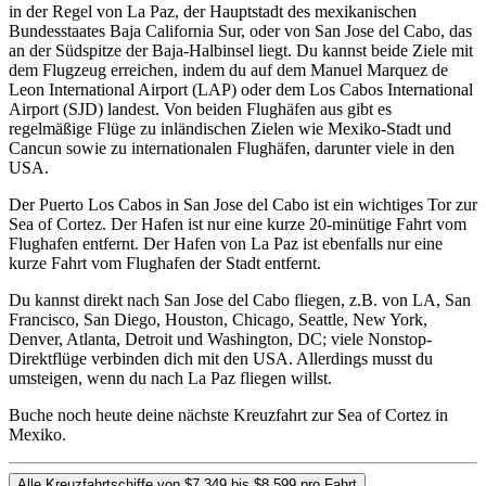
in der Regel von La Paz, der Hauptstadt des mexikanischen
Bundesstaates Baja California Sur, oder von San Jose del Cabo, das
an der Südspitze der Baja-Halbinsel liegt. Du kannst beide Ziele mit
dem Flugzeug erreichen, indem du auf dem Manuel Marquez de
Leon International Airport (LAP) oder dem Los Cabos International
Airport (SJD) landest. Von beiden Flughäfen aus gibt es
regelmäßige Flüge zu inländischen Zielen wie Mexiko-Stadt und
Cancun sowie zu internationalen Flughäfen, darunter viele in den
USA.
Der Puerto Los Cabos in San Jose del Cabo ist ein wichtiges Tor zur
Sea of Cortez. Der Hafen ist nur eine kurze 20-minütige Fahrt vom
Flughafen entfernt. Der Hafen von La Paz ist ebenfalls nur eine
kurze Fahrt vom Flughafen der Stadt entfernt.
Du kannst direkt nach San Jose del Cabo fliegen, z.B. von LA, San
Francisco, San Diego, Houston, Chicago, Seattle, New York,
Denver, Atlanta, Detroit und Washington, DC; viele Nonstop-
Direktflüge verbinden dich mit den USA. Allerdings musst du
umsteigen, wenn du nach La Paz fliegen willst.
Buche noch heute deine nächste Kreuzfahrt zur Sea of Cortez in
Mexiko.
Alle Kreuzfahrtschiffe von $7.349 bis $8.599 pro Fahrt