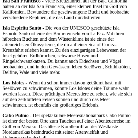
Isla San Francisco
- Viele Kreuzfahrten auf der Baja California
halten an der Isla San Francisco, einer kleinen Insel im Golf von
Kalifornien. Bewundere die geschwungene Bucht und beobachte
verschiedene Reptilien, die das Land durchstreifen.
Isla Espiritu Santo
- Die von der UNESCO geschützte Isla
Espiritu Santo ist eine der Barriereinseln von La Paz. Mit ihren
hübschen Buchten und dem Wüstenklima ist sie eines der
artenreichsten Ökosysteme, die du auf einer Sea of Cortez-
Kreuzfahrt erleben kannst. Zu den einzigartigen Lebewesen der
Insel gehören Erdhörnchen, schwarze Hasen und
Ringelschwanzkatzen. Du kannst auch Eidechsen und Vögel
beobachten, und in den Gewässern leben Seelöwen, Schildkröten,
Delfine, Wale und viele mehr.
Los Islotes
- Wenn du schon immer davon geträumt hast, mit
Seelöwen zu schwimmen, könnte Los Islotes deine Träume wahr
werden lassen. Diese prächtigen Meerestiere zu sehen, wie sie sich
auf den zerklüfteten Felsen sonnen und durch das Meer
schwimmen, ist ebenfalls ein großartiges Erlebnis.
Cabo Pulmo
- Der spektakuläre Meeresnationalpark Cabo Pulmo
ist einer der besten Orte zum Tauchen auf einer Abenteuerreise im
Golf von Mexiko. Das älteste Korallenriff an der Westküste
Nordamerikas beeindruckt mit seiner Artenvielfalt und
Unterwasserlandschaft.