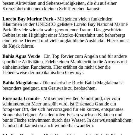
besten Aktivitäten und Sehenswürdigkeiten, die du auf einer
Kreuzfahrt mit einem kleinen Schiff erleben kannst:
Loreto Bay Marine Park
- Mit seinen vielen funkelnden
Blautönen ist der UNESCO-gelistete Loreto Bay National Marine
Park für viele wie ein wahr gewordener Traum. Das geschützte
Gebiet ist ein Highlight einer Mexiko-Kreuzfahrt und beherbergt
eine reiche Tierwelt und viele unglaubliche Ausblicke. Hier kannst
du Kajak fahren.
Bahia Agua Verde
- Ein Top-Revier zum Angeln und für andere
sportliche Aktivitäten. Erlebe einen Maultierritt in die Arroyos mit
einheimischen Rancheros. Hier erfährst du mehr über die
Lebensweise der mexikanischen Cowboys.
Bahia Magdalena
- Die malerische Bucht Bahia Magdalena ist
besonders geeignet, um Grauwale zu beobachten.
Ensenada Grande
- Mit seinem weißen Sandstrand, der vom
schimmernden Meer umspült wird, ist Ensenada Grande ein
fotogener Ort, der sich hervorragend für ein kurzes, entspanntes
Sonnenbad eignet. Aus den roten Felsen wachsen Kakteen und
bunte Fische schwimmen durch das Wasser. In der wüstenähnlichen
Landschaft kannst du auch wunderbar wandern.