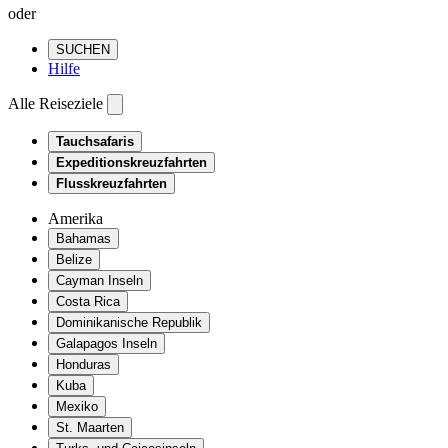
oder
SUCHEN
Hilfe
Alle Reiseziele
Tauchsafaris
Expeditionskreuzfahrten
Flusskreuzfahrten
Amerika
Bahamas
Belize
Cayman Inseln
Costa Rica
Dominikanische Republik
Galapagos Inseln
Honduras
Kuba
Mexiko
St. Maarten