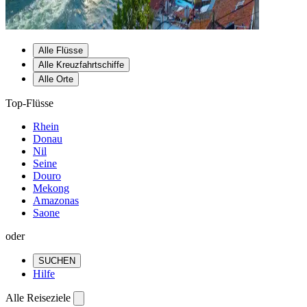
Alle Flüsse
Alle Kreuzfahrtschiffe
Alle Orte
Top-Flüsse
Rhein
Donau
Nil
Seine
Douro
Mekong
Amazonas
Saone
oder
SUCHEN
Hilfe
Alle Reiseziele