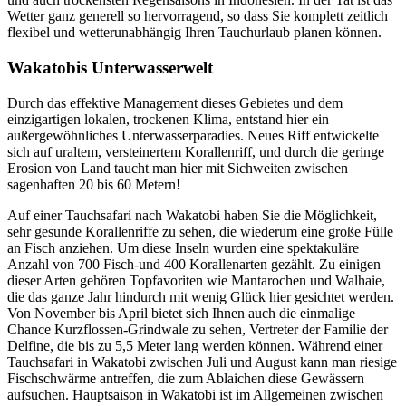
Wetter ganz generell so hervorragend, so dass Sie komplett zeitlich
flexibel und wetterunabhängig Ihren Tauchurlaub planen können.
Wakatobis Unterwasserwelt
Durch das effektive Management dieses Gebietes und dem
einzigartigen lokalen, trockenen Klima, entstand hier ein
außergewöhnliches Unterwasserparadies. Neues Riff entwickelte
sich auf uraltem, versteinertem Korallenriff, und durch die geringe
Erosion von Land taucht man hier mit Sichweiten zwischen
sagenhaften 20 bis 60 Metern!
Auf einer Tauchsafari nach Wakatobi haben Sie die Möglichkeit,
sehr gesunde Korallenriffe zu sehen, die wiederum eine große Fülle
an Fisch anziehen. Um diese Inseln wurden eine spektakuläre
Anzahl von 700 Fisch-und 400 Korallenarten gezählt. Zu einigen
dieser Arten gehören Topfavoriten wie Mantarochen und Walhaie,
die das ganze Jahr hindurch mit wenig Glück hier gesichtet werden.
Von November bis April bietet sich Ihnen auch die einmalige
Chance Kurzflossen-Grindwale zu sehen, Vertreter der Familie der
Delfine, die bis zu 5,5 Meter lang werden können. Während einer
Tauchsafari in Wakatobi zwischen Juli und August kann man riesige
Fischschwärme antreffen, die zum Ablaichen diese Gewässern
aufsuchen. Hauptsaison in Wakatobi ist im Allgemeinen zwischen