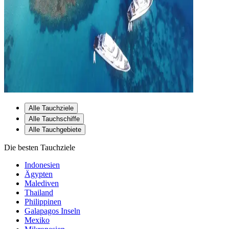
Alle Tauchziele
Alle Tauchschiffe
Alle Tauchgebiete
Die besten Tauchziele
Indonesien
Ägypten
Malediven
Thailand
Philippinen
Galapagos Inseln
Mexiko