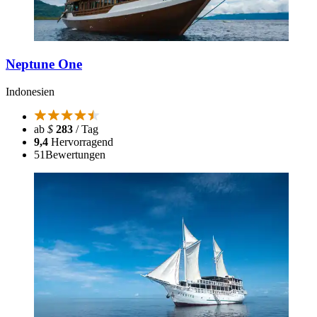
Neptune One
Indonesien
ab
$
283
/ Tag
9,4
Hervorragend
51
Bewertungen