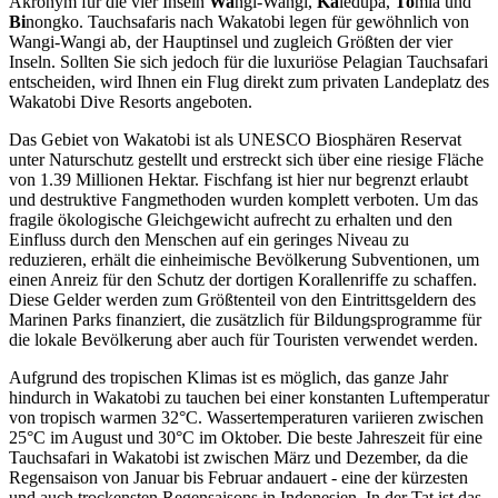
Akronym für die vier Inseln
Wa
ngi-Wangi,
Ka
ledupa,
To
mia und
Bi
nongko. Tauchsafaris nach Wakatobi legen für gewöhnlich von
Wangi-Wangi ab, der Hauptinsel und zugleich Größten der vier
Inseln. Sollten Sie sich jedoch für die luxuriöse Pelagian Tauchsafari
entscheiden, wird Ihnen ein Flug direkt zum privaten Landeplatz des
Wakatobi Dive Resorts angeboten.
Das Gebiet von Wakatobi ist als UNESCO Biosphären Reservat
unter Naturschutz gestellt und erstreckt sich über eine riesige Fläche
von 1.39 Millionen Hektar. Fischfang ist hier nur begrenzt erlaubt
und destruktive Fangmethoden wurden komplett verboten. Um das
fragile ökologische Gleichgewicht aufrecht zu erhalten und den
Einfluss durch den Menschen auf ein geringes Niveau zu
reduzieren, erhält die einheimische Bevölkerung Subventionen, um
einen Anreiz für den Schutz der dortigen Korallenriffe zu schaffen.
Diese Gelder werden zum Größtenteil von den Eintrittsgeldern des
Marinen Parks finanziert, die zusätzlich für Bildungsprogramme für
die lokale Bevölkerung aber auch für Touristen verwendet werden.
Aufgrund des tropischen Klimas ist es möglich, das ganze Jahr
hindurch in Wakatobi zu tauchen bei einer konstanten Luftemperatur
von tropisch warmen 32°C. Wassertemperaturen variieren zwischen
25°C im August und 30°C im Oktober. Die beste Jahreszeit für eine
Tauchsafari in Wakatobi ist zwischen März und Dezember, da die
Regensaison von Januar bis Februar andauert - eine der kürzesten
und auch trockensten Regensaisons in Indonesien. In der Tat ist das