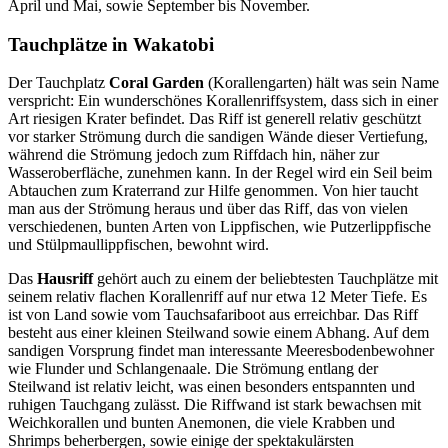
April und Mai, sowie September bis November.
Tauchplätze in Wakatobi
Der Tauchplatz
Coral Garden
(Korallengarten) hält was sein Name
verspricht: Ein wunderschönes Korallenriffsystem, dass sich in einer
Art riesigen Krater befindet. Das Riff ist generell relativ geschützt
vor starker Strömung durch die sandigen Wände dieser Vertiefung,
während die Strömung jedoch zum Riffdach hin, näher zur
Wasseroberfläche, zunehmen kann. In der Regel wird ein Seil beim
Abtauchen zum Kraterrand zur Hilfe genommen. Von hier taucht
man aus der Strömung heraus und über das Riff, das von vielen
verschiedenen, bunten Arten von Lippfischen, wie Putzerlippfische
und Stülpmaullippfischen, bewohnt wird.
Das
Hausriff
gehört auch zu einem der beliebtesten Tauchplätze mit
seinem relativ flachen Korallenriff auf nur etwa 12 Meter Tiefe. Es
ist von Land sowie vom Tauchsafariboot aus erreichbar. Das Riff
besteht aus einer kleinen Steilwand sowie einem Abhang. Auf dem
sandigen Vorsprung findet man interessante Meeresbodenbewohner
wie Flunder und Schlangenaale. Die Strömung entlang der
Steilwand ist relativ leicht, was einen besonders entspannten und
ruhigen Tauchgang zulässt. Die Riffwand ist stark bewachsen mit
Weichkorallen und bunten Anemonen, die viele Krabben und
Shrimps beherbergen, sowie einige der spektakulärsten