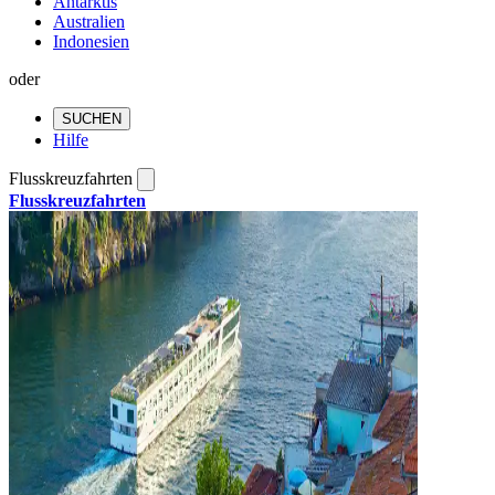
Antarktis
Australien
Indonesien
oder
SUCHEN
Hilfe
Flusskreuzfahrten
Flusskreuzfahrten