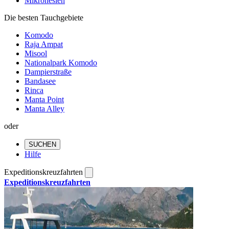
Mikronesien
Die besten Tauchgebiete
Komodo
Raja Ampat
Misool
Nationalpark Komodo
Dampierstraße
Bandasee
Rinca
Manta Point
Manta Alley
oder
SUCHEN
Hilfe
Expeditionskreuzfahrten
Expeditionskreuzfahrten