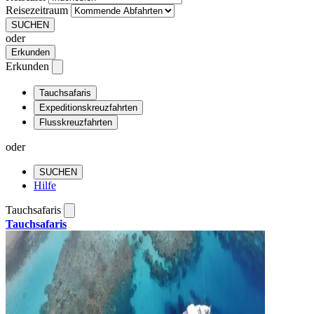
Reisezeitraum
SUCHEN
oder
Erkunden
Erkunden
Tauchsafaris
Expeditionskreuzfahrten
Flusskreuzfahrten
oder
SUCHEN
Hilfe
Tauchsafaris
Tauchsafaris