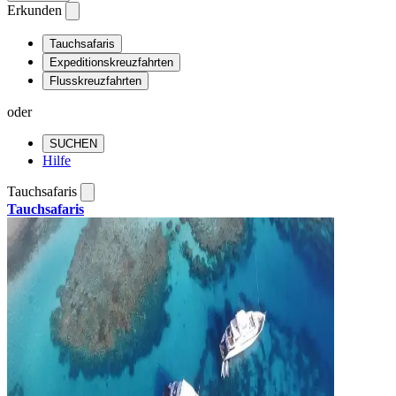
Erkunden
Tauchsafaris
Expeditionskreuzfahrten
Flusskreuzfahrten
oder
SUCHEN
Hilfe
Tauchsafaris
Tauchsafaris