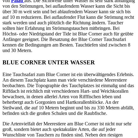
von
Palau
aus. Die Sichtweite unter Wasser ist sehr stark abhänging
von den Strömungen, bei auflaufendem Wasser kann die Sicht bis
über 30 m weit sein und bei ablaufendem Wasser kann sie sich bis
auf 10 m reduzieren. Bei auflaufender Flut kann die Strömung recht
stark werden und auch plötzlich die Richtung ändern. Taucher
sollten hier Erfahrung im Strömungstauchen mitbringen. Bei
Höchst- oder Niedrigstand der Tide ist Blue Corner auch für geübte
Anfänger geeignet. Die Besatzung der Blue Corner Tauchsafari
kennen die Bedingungen am Besten. Tauchtiefen sind zwischen 8
und 30 Metern.
BLUE CORNER UNTER WASSER
Eine Tauchsafari zum Blue Corner ist ein überwältigendes Erlebnis.
An diesem Tauchplatz kann man viele verschiedene Meerestiere
beobachten. Die Topographie des Tauchplatzes ist einmalig und das
Riffdach ist reichlich mit verschiedenen Hart- und Weichkorallen
bewachsen, in denen allerlei Arten von Rifffischen leben und
beherbergt auch Gorgonien und Hartkorallenblöcke. An der
Steilwand, die auf 10 Metern beginnt und bis zu 330 Metern abfällt,
befinden sich die großen Schulen und die Raubfische.
Die Artenvielfalt der Meerestiere am Blue Corner ist nicht nur sehr
groß, sondern bietet auch spektakuläre Arten, die auf jeder
Wunschliste von Tauchern zu finden sind. Neben den riesigen