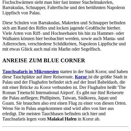
Fischschwärmen sieht man hier fast immer Stachelmakrelen,
Barrakudas, Schnapper, Falterfische und den berühmten Napoleon
Lippfisch von Palau.
Diese Schulen von Barrakudas, Makrelen und Schnapper befinden
sich am Rand des Riffes und locken jagende Großfische hierher.
Viele Arten von Riff- und Hochseehaien bis hin zu Hammer- oder
Walhaien können hier beobachtet werden, sowie auch Manta- und
Adlerrochen, verschiedene Schildkröten, Napoleon Lippfische und
mit etwas Glück auch mal ein Marlin oder Segelfisch.
ANREISE ZUM BLUE CORNER
Tauchsafaris in Mikronesien
starten in der Stadt Koror, und haben
diese Tauchplätze auf ihrer Reiseroute.
Koror
ist die größte Stadt in
Palau und der Flughafen befindet sich auf der Insel Babeldaob, die
mit einer Brücke zu Koror verbunden ist. Der Flughafen heißt 'The
Roman Tmetuchl International Airport'. Es gibt nur fünf Reiseorte
die Palau anfliegen; Phillipinen, Taiwan, Südkorea, Japan und
Guam. Sie brauchen also erst einen Flug zu einer von diesen Orten.
Wenn Sie in Palau angekommen sind wird alles von hier aus
erledigt. Die meisten Tauchbasen befinden sich hier und
Tauchsafaris legen vom
Malakal Hafen
in Koror ab.