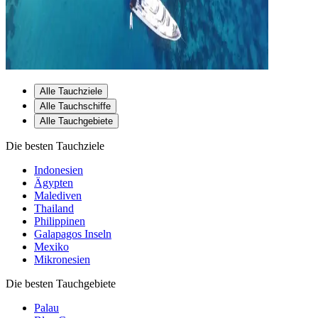
Alle Tauchziele
Alle Tauchschiffe
Alle Tauchgebiete
Die besten Tauchziele
Indonesien
Ägypten
Malediven
Thailand
Philippinen
Galapagos Inseln
Mexiko
Mikronesien
Die besten Tauchgebiete
Palau