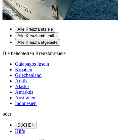
Alle Kreuzfahrtziele
Alle Kreuzfahrtschiffe
Alle Kreuzfahrtgebiete
Die beliebtesten Kreuzfahrtziele
Galapagos Inseln
Kroatien
Griechenland
Arktis
Alaska
Antarktis
Australien
Indonesien
oder
SUCHEN
Hilfe