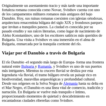
Originalmente un asentamiento tracio y más tarde una importante
fortaleza romana conocida como Novae, Svisthov cuenta con uno
de los campamentos militares romanos más antiguos del bajo
Danubio. Hoy, sus ruinas romanas coexisten con iglesias ortodoxas,
arquitectura renacentista búlgara del siglo XIX y frondosos parques
que invitan a tranquilos paseos. La ciudad es conocida por su
pasado erudito y sus raíces literarias, como lugar de nacimiento de
Aleko Konstantinov, uno de los escritores satíricos más queridos de
Bulgaria. Una visita a Svisthov es una inmersión en el alma de
Bulgaria, enmarcada por la tranquila corriente del río.
Viajar por el Danubio a través de Bulgaria
El río Danubio -el segundo más largo de Europa- forma una frontera
natural entre
Bulgaria
y
Rumanía
, y Svisthov es uno de sus puertos
más intrigantes. Mientras tu crucero fluvial se desliza por esta
legendaria vía fluvial, el tramo búlgaro revela un paisaje rico en
biodiversidad, maravillas arqueológicas y profundidad cultural.
Desde sus orígenes en la Selva Negra de
Alemania
hasta su delta en
el Mar Negro, el Danubio es una línea vital de comercio, tradición y
narración. En Bulgaria se vuelve más tranquilo e íntimo,
proporcionando momentos de quietud y descubrimiento en
encantadoras ciudades ribereñas como Svisthov.