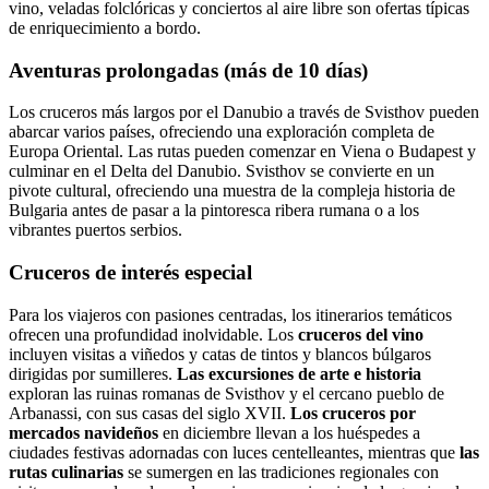
vino, veladas folclóricas y conciertos al aire libre son ofertas típicas
de enriquecimiento a bordo.
Aventuras prolongadas (más de 10 días)
Los cruceros más largos por el Danubio a través de Svisthov pueden
abarcar varios países, ofreciendo una exploración completa de
Europa Oriental. Las rutas pueden comenzar en Viena o Budapest y
culminar en el Delta del Danubio. Svisthov se convierte en un
pivote cultural, ofreciendo una muestra de la compleja historia de
Bulgaria antes de pasar a la pintoresca ribera rumana o a los
vibrantes puertos serbios.
Cruceros de interés especial
Para los viajeros con pasiones centradas, los itinerarios temáticos
ofrecen una profundidad inolvidable. Los
cruceros del vino
incluyen visitas a viñedos y catas de tintos y blancos búlgaros
dirigidas por sumilleres.
Las excursiones de arte e historia
exploran las ruinas romanas de Svisthov y el cercano pueblo de
Arbanassi, con sus casas del siglo XVII.
Los cruceros por
mercados navideños
en diciembre llevan a los huéspedes a
ciudades festivas adornadas con luces centelleantes, mientras que
las
rutas culinarias
se sumergen en las tradiciones regionales con