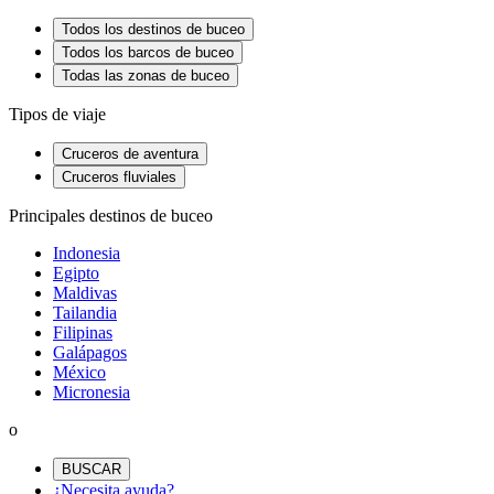
Todos los destinos de buceo
Todos los barcos de buceo
Todas las zonas de buceo
Tipos de viaje
Cruceros de aventura
Cruceros fluviales
Principales destinos de buceo
Indonesia
Egipto
Maldivas
Tailandia
Filipinas
Galápagos
México
Micronesia
o
BUSCAR
¿Necesita ayuda?