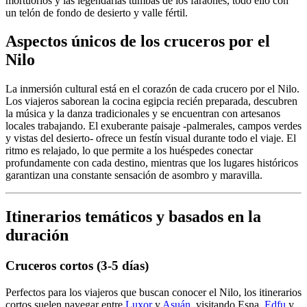
mortuorios y las legendarias tumbas de los faraones, todo ello con
un telón de fondo de desierto y valle fértil.
Aspectos únicos de los cruceros por el
Nilo
La inmersión cultural está en el corazón de cada crucero por el Nilo.
Los viajeros saborean la cocina egipcia recién preparada, descubren
la música y la danza tradicionales y se encuentran con artesanos
locales trabajando. El exuberante paisaje -palmerales, campos verdes
y vistas del desierto- ofrece un festín visual durante todo el viaje. El
ritmo es relajado, lo que permite a los huéspedes conectar
profundamente con cada destino, mientras que los lugares históricos
garantizan una constante sensación de asombro y maravilla.
Itinerarios temáticos y basados en la
duración
Cruceros cortos (3-5 días)
Perfectos para los viajeros que buscan conocer el Nilo, los itinerarios
cortos suelen navegar entre
Luxor
y
Asuán
, visitando Esna,
Edfu
y