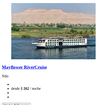
Mayflower RiverCruise
Nilo
desde
$
262
/ noche