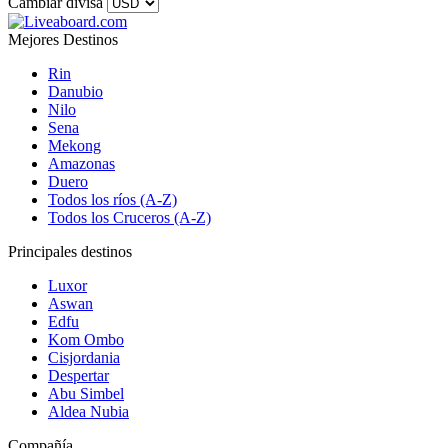
Cambiar divisa
Mejores Destinos
Rin
Danubio
Nilo
Sena
Mekong
Amazonas
Duero
Todos los ríos (A-Z)
Todos los Cruceros (A-Z)
Principales destinos
Luxor
Aswan
Edfu
Kom Ombo
Cisjordania
Despertar
Abu Simbel
Aldea Nubia
Compañía