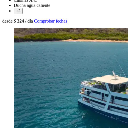
Cabinas A/C
Ducha agua caliente
+2
desde
$
324
/ día
Comprobar fechas