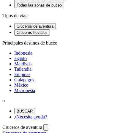
Todas las zonas de buceo
Tipos de viaje
Cruceros de aventura
Cruceros fluviales
Principales destinos de buceo
Indonesia
Egipto
Maldivas
Tailandia
Filipinas
Galápagos
México
Micronesia
o
BUSCAR
¿Necesita ayuda?
Cruceros de aventura