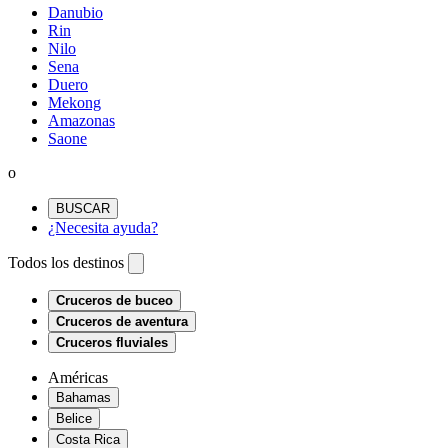
Danubio
Rin
Nilo
Sena
Duero
Mekong
Amazonas
Saone
o
BUSCAR
¿Necesita ayuda?
Todos los destinos
Cruceros de buceo
Cruceros de aventura
Cruceros fluviales
Américas
Bahamas
Belice
Costa Rica