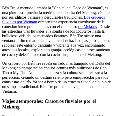
Bến Tre, a menudo llamada la "Capital del Coco de Vietnam", es
una pintoresca provincia meridional del delta del Mekong, célebre
por sus idílicos paisajes y perdurables tradiciones.
Los cruceros
fluviales por Vietnam
ofrecen una experiencia envolvente de la
conexión intemporal del país con el caudaloso
río Mekong
. Desde
las estrechas vías fluviales a la sombra de los cocoteros hasta la
bulliciosa vida de los mercados flotantes, Bến Tre ofrece una
ventana al ritmo diario de la vida en el delta. Los pasajeros pueden
saborear este entorno tranquilo y vibrante a la vez, encontrando
artesanos locales, explorando granjas ecológicas de procesamiento
de coco y deleitándose con la cocina inspirada en el Mekong.
Un crucero por Bến Tre revela un lado más tranquilo del Delta del
Mekong en comparación con los centros más bulliciosos de Can
Tho o My Tho. Aquí, la naturaleza y la cultura se entrelazan a la
perfección, creando un destino sereno pero enriquecedor para los
entusiastas del río. Ya sea a bordo de un crucero fluvial de lujo o de
un sampan tradicional, Bến Tre promete un viaje íntimo al alma de
Vietnam.
Viajes atemporales: Cruceros fluviales por el
Mekong