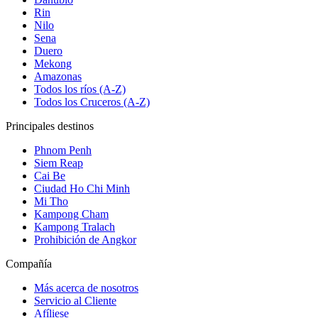
Rin
Nilo
Sena
Duero
Mekong
Amazonas
Todos los ríos (A-Z)
Todos los Cruceros (A-Z)
Principales destinos
Phnom Penh
Siem Reap
Cai Be
Ciudad Ho Chi Minh
Mi Tho
Kampong Cham
Kampong Tralach
Prohibición de Angkor
Compañía
Más acerca de nosotros
Servicio al Cliente
Afíliese