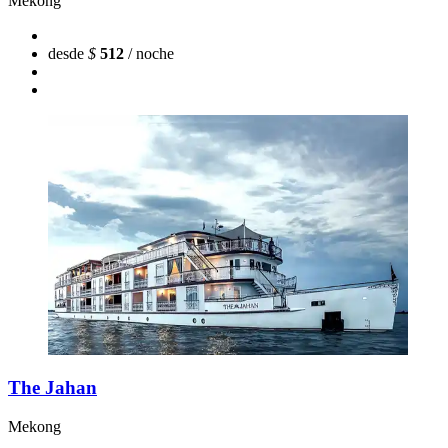
Mekong
desde
$
512
/ noche
The Jahan
Mekong