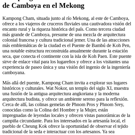
de Camboya en el Mekong
Kampong Cham, situada junto al río Mekong, al este de Camboya,
ofrece a los viajeros de cruceros fluviales una cautivadora visión del
encanto rural y la riqueza histórica del país. Como tercera ciudad
más grande de Camboya, presume de una mezcla de arquitectura
colonial francesa y cultura tradicional jemer. Una de las atracciones
más emblemáticas de la ciudad es el Puente de Bambú de Koh Pen,
una notable estructura reconstruida anualmente durante la estación
seca, que conecta el continente con la isla de Koh Paen. Este puente
sirve de enlace vital para los lugareños y ofrece a los visitantes una
experiencia de paseo única y una visión del ingenio de la ingeniería
camboyana.
Más allá del puente, Kampong Cham invita a explorar sus lugares
históricos y culturales. Wat Nokor, un templo del siglo XI, muestra
una fusión de la antigua arquitectura angkoriana y la moderna
arquitectura budista, y ofrece un ambiente sereno para la reflexión.
Cerca de allí, las colinas gemelas de Phnom Pros y Phnom Srey,
conocidas como la Colina del Hombre y la Mujer, están
impregnadas de leyendas locales y ofrecen vistas panorámicas de la
campiña circundante. Para los interesados en la artesanía local, el
pueblo de Cheung Kok ofrece la oportunidad de observar el tejido
tradicional de la seda e interactuar con los artesanos. Ya sea