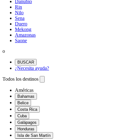
Danubio
Rin
Nilo
Sena
Duero
Mekong
Amazonas
Saone
o
BUSCAR
¿Necesita ayuda?
Todos los destinos
Américas
Bahamas
Belice
Costa Rica
Cuba
Galápagos
Honduras
Isla de San Martín