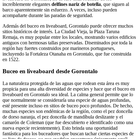
increíblemente elegantes
delfines nariz de botella
, que siguen al
barco aparentemente sin esfuerzo. A veces, incluso pueden
acompañarte durante las paradas de seguridad.
Además del buceo en liveaboard, Gorontalo puede ofrecer muchos
sitios históricos de interés. La Ciudad Vieja, la Plaza Taruna
Remaja, es muy popular entre los locales, mostrando varios edificios
antiguos con hermosas tallas preservadas. Diseminados por toda la
región hay fuertes construidos por marineros portugueses,
incluyendo la Fortaleza Otanaha en Gorontalo, que fue construida
en 1522.
Buceo en liveaboard desde Gorontalo
La naturaleza protegida de las aguas que rodean esta área es muy
propicia para una alta diversidad de especies y hace que el buceo en
liveaboard en Gorontalo sea ideal. La calma general permite que lo
que normalmente se consideraría una especie de aguas profundas,
esté presente incluso en sitios de buceo poco profundos. De hecho,
muchas especies son endémicas de la región, como el pez doncella
de dorso naranja, el pez doncella de mandíbula deslizante y el
camarón de Coleman (que fue descubierto e identificado como una
nueva especie recientemente). Esto brinda una oportunidad
fantástica para los buceadores que buscan tachar ciertas especies de