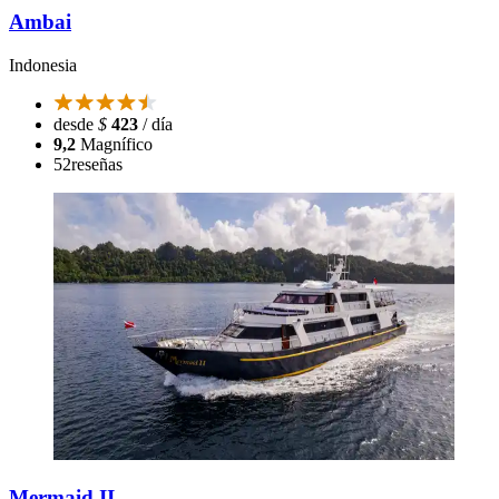
Ambai
Indonesia
desde
$
423
/ día
9,2
Magnífico
52
reseñas
Mermaid II