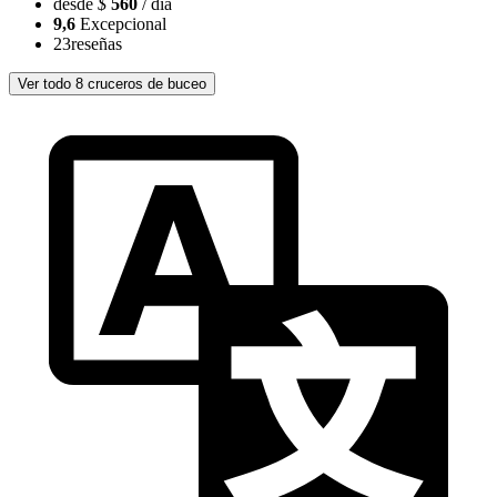
desde
$
560
/ día
9,6
Excepcional
23
reseñas
Ver todo 8 cruceros de buceo