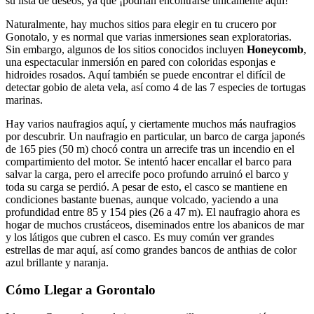
su lista de deseos, ya que ¡podrían encontrarse únicamente aquí!
Naturalmente, hay muchos sitios para elegir en tu crucero por
Gonotalo, y es normal que varias inmersiones sean exploratorias.
Sin embargo, algunos de los sitios conocidos incluyen
Honeycomb
,
una espectacular inmersión en pared con coloridas esponjas e
hidroides rosados. Aquí también se puede encontrar el difícil de
detectar gobio de aleta vela, así como 4 de las 7 especies de tortugas
marinas.
Hay varios naufragios aquí, y ciertamente muchos más naufragios
por descubrir. Un naufragio en particular, un barco de carga japonés
de 165 pies (50 m) chocó contra un arrecife tras un incendio en el
compartimiento del motor. Se intentó hacer encallar el barco para
salvar la carga, pero el arrecife poco profundo arruinó el barco y
toda su carga se perdió. A pesar de esto, el casco se mantiene en
condiciones bastante buenas, aunque volcado, yaciendo a una
profundidad entre 85 y 154 pies (26 a 47 m). El naufragio ahora es
hogar de muchos crustáceos, diseminados entre los abanicos de mar
y los látigos que cubren el casco. Es muy común ver grandes
estrellas de mar aquí, así como grandes bancos de anthias de color
azul brillante y naranja.
Cómo Llegar a Gorontalo