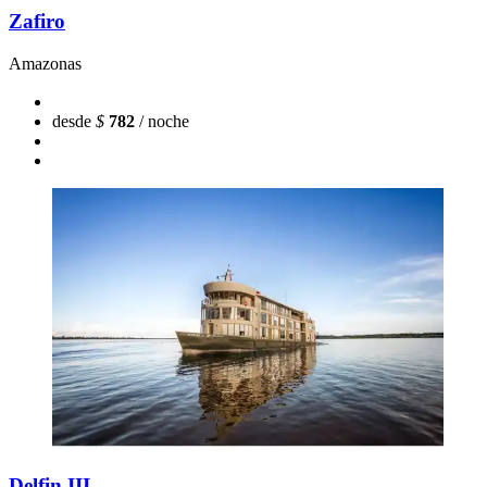
Zafiro
Amazonas
desde
$
782
/ noche
Delfin III