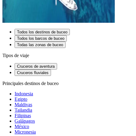
Todos los destinos de buceo
Todos los barcos de buceo
Todas las zonas de buceo
Tipos de viaje
Cruceros de aventura
Cruceros fluviales
Principales destinos de buceo
Indonesia
Egipto
Maldivas
Tailandia
Filipinas
Galápagos
México
Micronesia