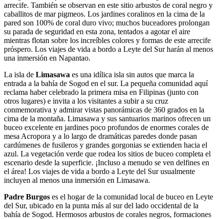
arrecife. También se observan en este sitio arbustos de coral negro y
caballitos de mar pigmeos. Los jardines coralinos en la cima de la
pared son 100% de coral duro vivo; muchos buceadores prolongan
su parada de seguridad en esta zona, tentados a agotar el aire
mientras flotan sobre los increíbles colores y formas de este arrecife
próspero. Los viajes de vida a bordo a Leyte del Sur harán al menos
una inmersión en Napantao.
La isla de
Limasawa
es una idílica isla sin autos que marca la
entrada a la bahía de Sogod en el sur. La pequeña comunidad aquí
reclama haber celebrado la primera misa en Filipinas (junto con
otros lugares) e invita a los visitantes a subir a su cruz
conmemorativa y admirar vistas panorámicas de 360 grados en la
cima de la montaña. Limasawa y sus santuarios marinos ofrecen un
buceo excelente en jardines poco profundos de enormes corales de
mesa Acropora y a lo largo de dramáticas paredes donde pasan
cardúmenes de fusileros y grandes gorgonias se extienden hacia el
azul. La vegetación verde que rodea los sitios de buceo completa el
escenario desde la superficie. ¡Incluso a menudo se ven delfines en
el área! Los viajes de vida a bordo a Leyte del Sur usualmente
incluyen al menos una inmersión en Limasawa.
Padre Burgos
es el hogar de la comunidad local de buceo en Leyte
del Sur, ubicado en la punta más al sur del lado occidental de la
bahía de Sogod. Hermosos arbustos de corales negros, formaciones