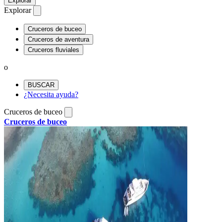
Explorar
Explorar
Cruceros de buceo
Cruceros de aventura
Cruceros fluviales
o
BUSCAR
¿Necesita ayuda?
Cruceros de buceo
Cruceros de buceo