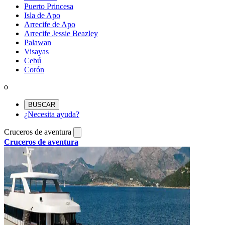
Puerto Princesa
Isla de Apo
Arrecife de Apo
Arrecife Jessie Beazley
Palawan
Visayas
Cebú
Corón
o
BUSCAR
¿Necesita ayuda?
Cruceros de aventura
Cruceros de aventura