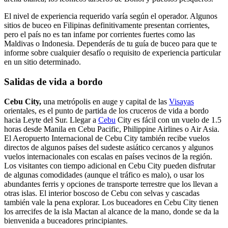
El nivel de experiencia requerido varía según el operador. Algunos
sitios de buceo en Filipinas definitivamente presentan corrientes,
pero el país no es tan infame por corrientes fuertes como las
Maldivas o Indonesia. Dependerás de tu guía de buceo para que te
informe sobre cualquier desafío o requisito de experiencia particular
en un sitio determinado.
Salidas de vida a bordo
Cebu City,
una metrópolis en auge y capital de las
Visayas
orientales, es el punto de partida de los cruceros de vida a bordo
hacia Leyte del Sur. Llegar a
Cebu
City es fácil con un vuelo de 1.5
horas desde Manila en Cebu Pacific, Philippine Airlines o Air Asia.
El Aeropuerto Internacional de Cebu City también recibe vuelos
directos de algunos países del sudeste asiático cercanos y algunos
vuelos internacionales con escalas en países vecinos de la región.
Los visitantes con tiempo adicional en Cebu City pueden disfrutar
de algunas comodidades (aunque el tráfico es malo), o usar los
abundantes ferris y opciones de transporte terrestre que los llevan a
otras islas. El interior boscoso de Cebu con selvas y cascadas
también vale la pena explorar. Los buceadores en Cebu City tienen
los arrecifes de la isla Mactan al alcance de la mano, donde se da la
bienvenida a buceadores principiantes.