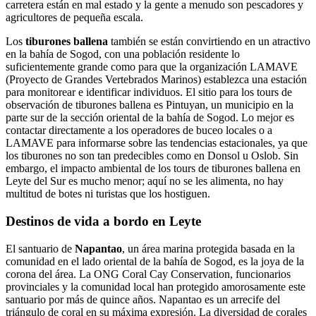
carretera están en mal estado y la gente a menudo son pescadores y
agricultores de pequeña escala.
Los
tiburones ballena
también se están convirtiendo en un atractivo
en la bahía de Sogod, con una población residente lo
suficientemente grande como para que la organización LAMAVE
(Proyecto de Grandes Vertebrados Marinos) establezca una estación
para monitorear e identificar individuos. El sitio para los tours de
observación de tiburones ballena es Pintuyan, un municipio en la
parte sur de la sección oriental de la bahía de Sogod. Lo mejor es
contactar directamente a los operadores de buceo locales o a
LAMAVE para informarse sobre las tendencias estacionales, ya que
los tiburones no son tan predecibles como en Donsol u Oslob. Sin
embargo, el impacto ambiental de los tours de tiburones ballena en
Leyte del Sur es mucho menor; aquí no se les alimenta, no hay
multitud de botes ni turistas que los hostiguen.
Destinos de vida a bordo en Leyte
El santuario de
Napantao
, un área marina protegida basada en la
comunidad en el lado oriental de la bahía de Sogod, es la joya de la
corona del área. La ONG Coral Cay Conservation, funcionarios
provinciales y la comunidad local han protegido amorosamente este
santuario por más de quince años. Napantao es un arrecife del
triángulo de coral en su máxima expresión. La diversidad de corales