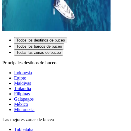
Todos los destinos de buceo
Todos los barcos de buceo
Todas las zonas de buceo
Principales destinos de buceo
Indonesia
Egipto
Maldivas
Tailandia
Filipinas
Galápagos
México
Micronesia
Las mejores zonas de buceo
Tubbataha