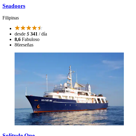
Seadoors
Filipinas
desde
$
341
/ día
8,6
Fabuloso
86
reseñas
Solitude One