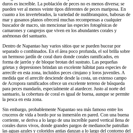
duros es increíble. La población de peces no es menos diversa; se
pueden ver al menos veinte tipos diferentes de peces mariposa. En
cuanto a los invertebrados, la variedad de nudibranquios, babosas de
mar y gusanos planos ofrecerá muchas recompensas a cualquier
buscador de macro, sin mencionar las especies fotogénicas de
camarones y cangrejos que viven en los abundantes corales y
anémonas del santuario.
Dentro de Napantao hay varios sitios que se pueden bucear por
separado o combinados. En el área poco profunda, el sol brilla sobre
un hermoso jardín de coral duro donde corales ramificados, en
forma de jarrón y de bloque brotan del sustrato. Las pequeñas
grietas y depresiones brindan un excelente hábitat para especies de
arrecife en esta zona, incluidos peces cirujano y loros juveniles. A
medida que el arrecife desciende desde la costa, un extenso campo
de Acropora ramificados ofrece un excelente terreno de búsqueda
para peces mandarín, especialmente al atardecer. Justo al norte del
santuario, la cobertura de coral es igual de buena, aunque se permite
la pesca en esta zona.
Sin embargo, probablemente Napantao sea más famoso entre los
cruceros de vida a bordo por su inmersión en pared. Con una buena
corriente, se deriva a lo largo de una increíble pared vertical llena de
corales duros vivos, donde grandes pargos de medianoche patrullan
las aguas azules y coloridos antias danzan a lo largo del contorno del