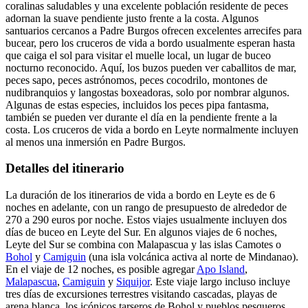
coralinas saludables y una excelente población residente de peces
adornan la suave pendiente justo frente a la costa. Algunos
santuarios cercanos a Padre Burgos ofrecen excelentes arrecifes para
bucear, pero los cruceros de vida a bordo usualmente esperan hasta
que caiga el sol para visitar el muelle local, un lugar de buceo
nocturno reconocido. Aquí, los buzos pueden ver caballitos de mar,
peces sapo, peces astrónomos, peces cocodrilo, montones de
nudibranquios y langostas boxeadoras, solo por nombrar algunos.
Algunas de estas especies, incluidos los peces pipa fantasma,
también se pueden ver durante el día en la pendiente frente a la
costa. Los cruceros de vida a bordo en Leyte normalmente incluyen
al menos una inmersión en Padre Burgos.
Detalles del itinerario
La duración de los itinerarios de vida a bordo en Leyte es de 6
noches en adelante, con un rango de presupuesto de alrededor de
270 a 290 euros por noche. Estos viajes usualmente incluyen dos
días de buceo en Leyte del Sur. En algunos viajes de 6 noches,
Leyte del Sur se combina con Malapascua y las islas Camotes o
Bohol
y
Camiguin
(una isla volcánica activa al norte de Mindanao).
En el viaje de 12 noches, es posible agregar
Apo Island
,
Malapascua
,
Camiguin
y
Siquijor
. Este viaje largo incluso incluye
tres días de excursiones terrestres visitando cascadas, playas de
arena blanca, los icónicos tarseros de Bohol y pueblos pesqueros.