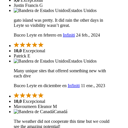
9,6
Excepcional
Justin Francis G
Estados Unidos
gato island was pretty. It did rain the other days in
Leyte so visibility wasn’t great.
Buceo Leyte en febrero en
Infiniti
24 feb., 2024
10,0
Excepcional
Patrick E
Estados Unidos
Many unique sites that offered something new with
each dive
Buceo Leyte en diciembre en
Infiniti
11 ene., 2023
10,0
Excepcional
Mavourneen Eleanor M
Canadá
The weather did not cooperate this time but we could
see the amazing potential!