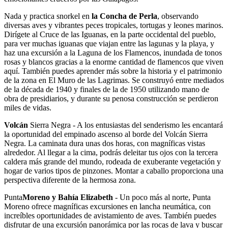
Nada y practica snorkel en
la Concha de Perla
, observando
diversas aves y vibrantes peces tropicales, tortugas y leones marinos.
Dirígete al Cruce de las Iguanas, en la parte occidental del pueblo,
para ver muchas iguanas que viajan entre las lagunas y la playa, y
haz una excursión a la Laguna de los Flamencos, inundada de tonos
rosas y blancos gracias a la enorme cantidad de flamencos que viven
aquí. También puedes aprender más sobre la historia y el patrimonio
de la zona en El Muro de las Lagrimas. Se construyó entre mediados
de la década de 1940 y finales de la de 1950 utilizando mano de
obra de presidiarios, y durante su penosa construcción se perdieron
miles de vidas.
Volcán
Sierra Negra - A los entusiastas del senderismo les encantará
la oportunidad del empinado ascenso al borde del Volcán Sierra
Negra. La caminata dura unas dos horas, con magníficas vistas
alrededor. Al llegar a la cima, podrás deleitar tus ojos con la tercera
caldera más grande del mundo, rodeada de exuberante vegetación y
hogar de varios tipos de pinzones. Montar a caballo proporciona una
perspectiva diferente de la hermosa zona.
Punta
Moreno y Bahía Elizabeth
- Un poco más al norte, Punta
Moreno ofrece magníficas excursiones en lancha neumática, con
increíbles oportunidades de avistamiento de aves. También puedes
disfrutar de una excursión panorámica por las rocas de lava y buscar