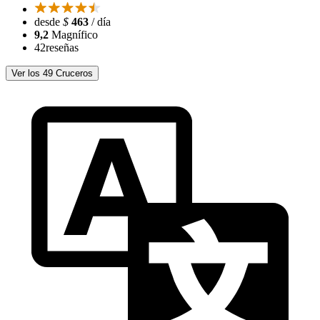
desde
$
463
/ día
9,2
Magnífico
42
reseñas
Ver los 49 Cruceros