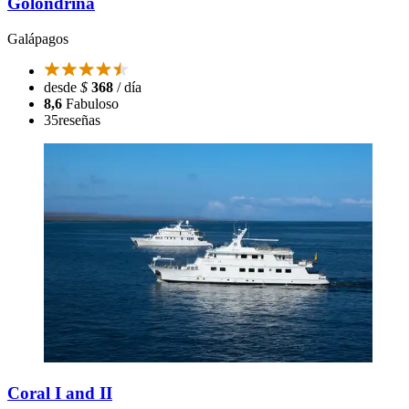
Golondrina
Galápagos
desde
$
368
/ día
8,6
Fabuloso
35
reseñas
Coral I and II