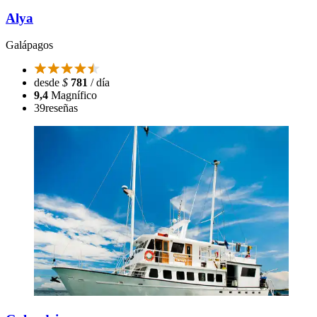
Alya
Galápagos
desde
$
781
/ día
9,4
Magnífico
39
reseñas