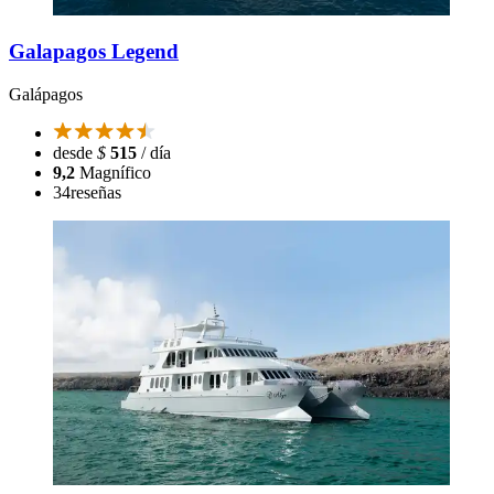
Galapagos Legend
Galápagos
desde
$
515
/ día
9,2
Magnífico
34
reseñas