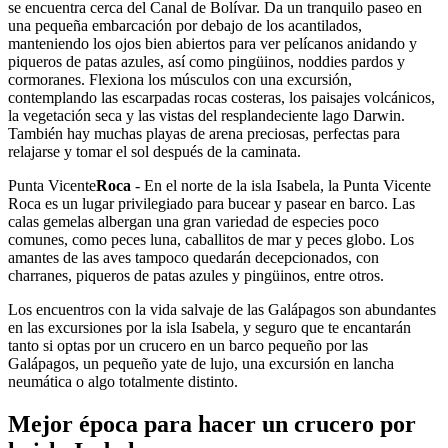
se encuentra cerca del Canal de Bolívar. Da un tranquilo paseo en
una pequeña embarcación por debajo de los acantilados,
manteniendo los ojos bien abiertos para ver pelícanos anidando y
piqueros de patas azules, así como pingüinos, noddies pardos y
cormoranes. Flexiona los músculos con una excursión,
contemplando las escarpadas rocas costeras, los paisajes volcánicos,
la vegetación seca y las vistas del resplandeciente lago Darwin.
También hay muchas playas de arena preciosas, perfectas para
relajarse y tomar el sol después de la caminata.
Punta Vicente
Roca
- En el norte de la isla Isabela, la Punta Vicente
Roca es un lugar privilegiado para bucear y pasear en barco. Las
calas gemelas albergan una gran variedad de especies poco
comunes, como peces luna, caballitos de mar y peces globo. Los
amantes de las aves tampoco quedarán decepcionados, con
charranes, piqueros de patas azules y pingüinos, entre otros.
Los encuentros con la vida salvaje de las Galápagos son abundantes
en las excursiones por la isla Isabela, y seguro que te encantarán
tanto si optas por un crucero en un barco pequeño por las
Galápagos, un pequeño yate de lujo, una excursión en lancha
neumática o algo totalmente distinto.
Mejor época para hacer un crucero por