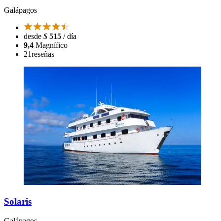
Galápagos
desde
$
515
/ día
9,4
Magnífico
21
reseñas
Solaris
Galápagos