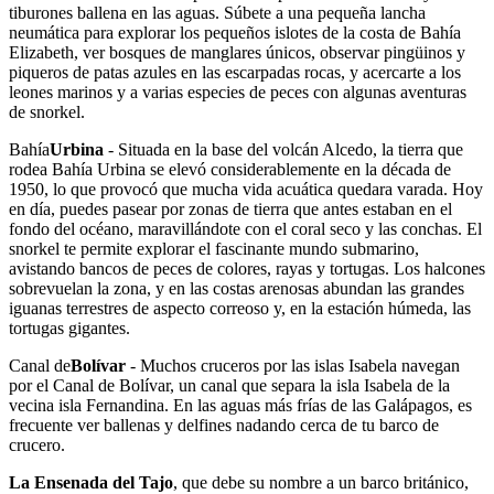
tiburones ballena en las aguas. Súbete a una pequeña lancha
neumática para explorar los pequeños islotes de la costa de Bahía
Elizabeth, ver bosques de manglares únicos, observar pingüinos y
piqueros de patas azules en las escarpadas rocas, y acercarte a los
leones marinos y a varias especies de peces con algunas aventuras
de snorkel.
Bahía
Urbina
- Situada en la base del volcán Alcedo, la tierra que
rodea Bahía Urbina se elevó considerablemente en la década de
1950, lo que provocó que mucha vida acuática quedara varada. Hoy
en día, puedes pasear por zonas de tierra que antes estaban en el
fondo del océano, maravillándote con el coral seco y las conchas. El
snorkel te permite explorar el fascinante mundo submarino,
avistando bancos de peces de colores, rayas y tortugas. Los halcones
sobrevuelan la zona, y en las costas arenosas abundan las grandes
iguanas terrestres de aspecto correoso y, en la estación húmeda, las
tortugas gigantes.
Canal de
Bolívar
- Muchos cruceros por las islas Isabela navegan
por el Canal de Bolívar, un canal que separa la isla Isabela de la
vecina isla Fernandina. En las aguas más frías de las Galápagos, es
frecuente ver ballenas y delfines nadando cerca de tu barco de
crucero.
La Ensenada del Tajo
, que debe su nombre a un barco británico,