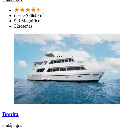
desde
$
664
/ día
9,3
Magnífico
32
reseñas
Bonita
Galápagos