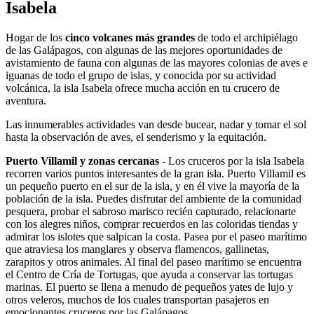
Isabela
Hogar de los
cinco volcanes más grandes
de todo el archipiélago
de las Galápagos, con algunas de las mejores oportunidades de
avistamiento de fauna con algunas de las mayores colonias de aves e
iguanas de todo el grupo de islas, y conocida por su actividad
volcánica, la isla Isabela ofrece mucha acción en tu crucero de
aventura.
Las innumerables actividades van desde bucear, nadar y tomar el sol
hasta la observación de aves, el senderismo y la equitación.
Puerto Villamil y zonas cercanas
- Los cruceros por la isla Isabela
recorren varios puntos interesantes de la gran isla. Puerto Villamil es
un pequeño puerto en el sur de la isla, y en él vive la mayoría de la
población de la isla. Puedes disfrutar del ambiente de la comunidad
pesquera, probar el sabroso marisco recién capturado, relacionarte
con los alegres niños, comprar recuerdos en las coloridas tiendas y
admirar los islotes que salpican la costa. Pasea por el paseo marítimo
que atraviesa los manglares y observa flamencos, gallinetas,
zarapitos y otros animales. Al final del paseo marítimo se encuentra
el Centro de Cría de Tortugas, que ayuda a conservar las tortugas
marinas. El puerto se llena a menudo de pequeños yates de lujo y
otros veleros, muchos de los cuales transportan pasajeros en
emocionantes cruceros por las Galápagos.