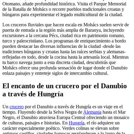
Otomano, añade profundidad histórica. Visita el Parque Memorial
de la Batalla de Mohács o recorre pueblos tradicionales croatas y
húngaros para experimentar el legado multicultural de la ciudad.
Los cruceros fluviales que hacen escala en Mohács suelen servir de
puerta de entrada a la región más amplia de Baranya, incluyendo
excursiones a la cercana Pécs, ciudad rica en patrimonio romano,
turco y paleocristiano. Los programas de enriquecimiento a bordo
pueden destacar las diversas influencias de la ciudad -desde las
tradiciones húngaras y croatas hasta las raíces serbias y alemanas-
reflejadas en todo, desde la cocina hasta la artesanía local. Mientras
tu barco navega junto a esta discreta ciudad, descubrirás que
Mohács ofrece una profunda sensación de lugar donde el Danubio
enlaza paisajes y entreteje siglos de intercambio cultural.
El encanto de un crucero por el Danubio
a través de Hungría
Un
crucero
por el Danubio a través de Hungría es un viaje en el
tiempo. Fluyendo desde la Selva Negra de
Alemania
hasta el Mar
Negro, el Danubio atraviesa Europa Central ofreciendo un mosaico
de culturas, paisajes e historias. En
Hungría
, el río adquiere un
carácter especialmente poético. Verdes colinas se elevan sobre
antiguos castillos, ciudades barrocas resplandecen a lo largo de la