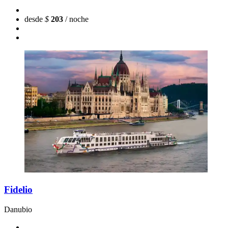
desde
$
203
/ noche
Fidelio
Danubio