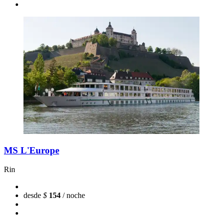
MS L'Europe
Rin
desde
$
154
/ noche