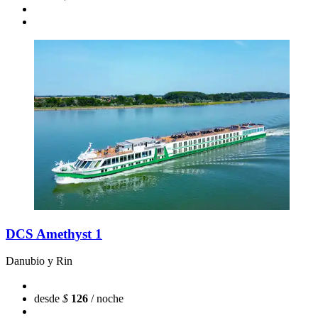
DCS Amethyst 1
Danubio y Rin
desde
$
126
/ noche