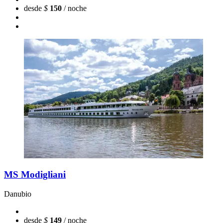
desde
$
150
/ noche
MS Modigliani
Danubio
desde
$
149
/ noche