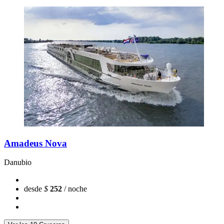
Amadeus Nova
Danubio
desde
$
252
/ noche