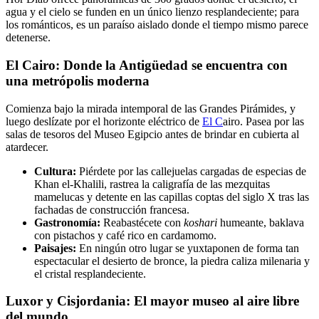
agua y el cielo se funden en un único lienzo resplandeciente; para
los románticos, es un paraíso aislado donde el tiempo mismo parece
detenerse.
El Cairo: Donde la Antigüedad se encuentra con
una metrópolis moderna
Comienza bajo la mirada intemporal de las Grandes Pirámides, y
luego deslízate por el horizonte eléctrico de
El C
airo. Pasea por las
salas de tesoros del Museo Egipcio antes de brindar en cubierta al
atardecer.
Cultura:
Piérdete por las callejuelas cargadas de especias de
Khan el-Khalili, rastrea la caligrafía de las mezquitas
mamelucas y detente en las capillas coptas del siglo X tras las
fachadas de construcción francesa.
Gastronomía:
Reabastécete con
koshari
humeante, baklava
con pistachos y café rico en cardamomo.
Paisajes:
En ningún otro lugar se yuxtaponen de forma tan
espectacular el desierto de bronce, la piedra caliza milenaria y
el cristal resplandeciente.
Luxor y Cisjordania: El mayor museo al aire libre
del mundo