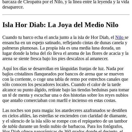
barcaza de Cleopatra por el Nilo, y la línea entre la leyenda y la vida
desaparece.
Isla Hor Diab: La Joya del Medio Nilo
Cuando tu barco echa el ancla junto a la isla de Hor Diab, el
Nilo
se
ensancha en un espejo satinado, reflejando cintas de dunas canela y
palmeras plumosas. La propia isla es una media luna dorada, un
lugar donde la brisa del río lleva el aroma de las flores de acacia y la
arena se siente fresca bajo los pies descalzos al amanecer.
Aquí los días se desarrollan en lánguidas franjas de luz. Nada por
bajíos cristalinos flanqueados por bancos de arena que se mueven
con la corriente, o coge una tabla de remo por estrechos canales que
sólo conocen los pescadores locales. Cuando el calor de la tarde
alcance su punto álgido, retírate bajo las tiendas beduinas para tomar
un té de menta y escuchar una o dos historias sobre los reyes nubios
que antaño comerciaban con marfil e incienso en estas costas.
Las noches son pura magia: los atardeceres azafranados se destiñen
en cielos añiles, las estrellas se encienden con claridad de diamante,
y el silencio de la isla sólo se rompe con el repiqueteo de un tambor
de
tabla
durante un festín nubio de barbacoa. Para los fotógrafos,
Hor Diab ofrece panorámicas de 360 grados donde el desierto, el