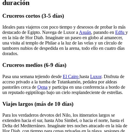
duración
Cruceros cortos (3-5 días)
Ideales para viajeros con poco tiempo y deseosos de probar lo más
destacado de Egipto. Navega de Luxor a
Asuán
, parando en
Edfu
y
en la isla de Hor Diab. Imagínate un paseo en globo al amanecer,
una visita al templo de Philae a la luz de las velas y un círculo de
tambores nubios de despedida en la arena, todo ello en cuatro días
dorados.
Cruceros medios (6-9 días)
Pasa una semana tejiendo desde
El Cairo
hasta
Luxor
. Disfruta de
acceso privado a la tumba de Tutankamón, pedalea por aldeas
pastoriles cerca de
Qena
y participa en una conferencia a bordo de
un reputado egiptólogo bajo un cielo resplandeciente de estrellas.
Viajes largos (más de 10 días)
Para los verdaderos devotos del Nilo, los itinerarios largos se
extienden hacia el sur, hasta Abu Simbel, o hacia el norte, hasta el
Delta del Mediterráneo. Imagínate tres noches atracado en la isla de
Hor Diab, con tiempo para cenas privadas en la playa, sesiones de