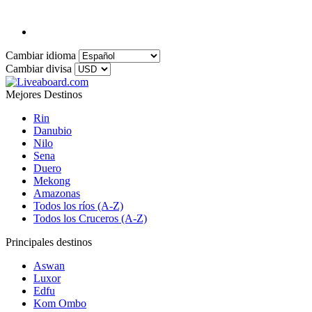
Cambiar idioma
Cambiar divisa
Mejores Destinos
Rin
Danubio
Nilo
Sena
Duero
Mekong
Amazonas
Todos los ríos (A-Z)
Todos los Cruceros (A-Z)
Principales destinos
Aswan
Luxor
Edfu
Kom Ombo