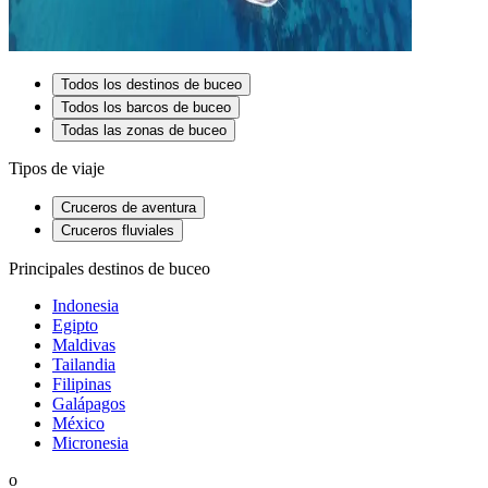
Todos los destinos de buceo
Todos los barcos de buceo
Todas las zonas de buceo
Tipos de viaje
Cruceros de aventura
Cruceros fluviales
Principales destinos de buceo
Indonesia
Egipto
Maldivas
Tailandia
Filipinas
Galápagos
México
Micronesia
o