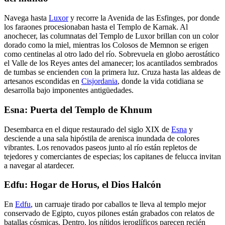
Navega hasta
Luxor
y recorre la Avenida de las Esfinges, por donde
los faraones procesionaban hasta el Templo de Karnak. Al
anochecer, las columnatas del Templo de Luxor brillan con un color
dorado como la miel, mientras los Colosos de Memnon se erigen
como centinelas al otro lado del río. Sobrevuela en globo aerostático
el Valle de los Reyes antes del amanecer; los acantilados sembrados
de tumbas se encienden con la primera luz. Cruza hasta las aldeas de
artesanos escondidas en
Cisjordania
, donde la vida cotidiana se
desarrolla bajo imponentes antigüedades.
Esna: Puerta del Templo de Khnum
Desembarca en el dique restaurado del siglo XIX de
Esna
y
desciende a una sala hipóstila de arenisca inundada de colores
vibrantes. Los renovados paseos junto al río están repletos de
tejedores y comerciantes de especias; los capitanes de felucca invitan
a navegar al atardecer.
Edfu: Hogar de Horus, el Dios Halcón
En
Edfu
, un carruaje tirado por caballos te lleva al templo mejor
conservado de Egipto, cuyos pilones están grabados con relatos de
batallas cósmicas. Dentro, los nítidos jeroglíficos parecen recién