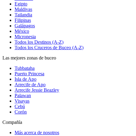
Egipto
Maldivas
Tailandia
Filipinas
Galápagos
México
Micronesia
Todos los Destinos (A-Z)
Todos los Cruceros de Buceo (A-Z)
Las mejores zonas de buceo
Tubbataha
Puerto Princesa
Isla de Apo
Arrecife de Apo
Arrecife Jessie Beazley
Palawan
Visayas
Cebú
Corón
Compañía
Más acerca de nosotros