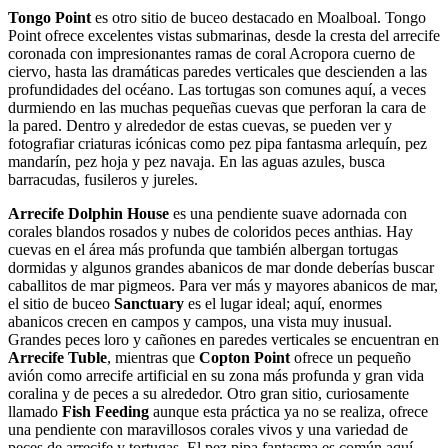
Tongo Point
es otro sitio de buceo destacado en Moalboal. Tongo
Point ofrece excelentes vistas submarinas, desde la cresta del arrecife
coronada con impresionantes ramas de coral Acropora cuerno de
ciervo, hasta las dramáticas paredes verticales que descienden a las
profundidades del océano. Las tortugas son comunes aquí, a veces
durmiendo en las muchas pequeñas cuevas que perforan la cara de
la pared. Dentro y alrededor de estas cuevas, se pueden ver y
fotografiar criaturas icónicas como pez pipa fantasma arlequín, pez
mandarín, pez hoja y pez navaja. En las aguas azules, busca
barracudas, fusileros y jureles.
Arrecife Dolphin House
es una pendiente suave adornada con
corales blandos rosados y nubes de coloridos peces anthias. Hay
cuevas en el área más profunda que también albergan tortugas
dormidas y algunos grandes abanicos de mar donde deberías buscar
caballitos de mar pigmeos. Para ver más y mayores abanicos de mar,
el sitio de buceo
Sanctuary
es el lugar ideal; aquí, enormes
abanicos crecen en campos y campos, una vista muy inusual.
Grandes peces loro y cañones en paredes verticales se encuentran en
Arrecife Tuble
, mientras que
Copton Point
ofrece un pequeño
avión como arrecife artificial en su zona más profunda y gran vida
coralina y de peces a su alrededor. Otro gran sitio, curiosamente
llamado
Fish Feeding
aunque esta práctica ya no se realiza, ofrece
una pendiente con maravillosos corales vivos y una variedad de
peces de arrecife y tortugas. El pez pipa fantasma es común aquí.