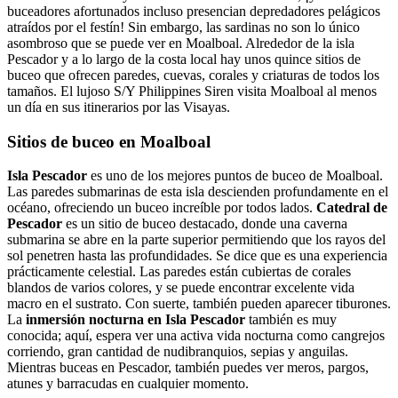
buceadores afortunados incluso presencian depredadores pelágicos
atraídos por el festín! Sin embargo, las sardinas no son lo único
asombroso que se puede ver en Moalboal. Alrededor de la isla
Pescador y a lo largo de la costa local hay unos quince sitios de
buceo que ofrecen paredes, cuevas, corales y criaturas de todos los
tamaños. El lujoso S/Y Philippines Siren visita Moalboal al menos
un día en sus itinerarios por las Visayas.
Sitios de buceo en Moalboal
Isla Pescador
es uno de los mejores puntos de buceo de Moalboal.
Las paredes submarinas de esta isla descienden profundamente en el
océano, ofreciendo un buceo increíble por todos lados.
Catedral de
Pescador
es un sitio de buceo destacado, donde una caverna
submarina se abre en la parte superior permitiendo que los rayos del
sol penetren hasta las profundidades. Se dice que es una experiencia
prácticamente celestial. Las paredes están cubiertas de corales
blandos de varios colores, y se puede encontrar excelente vida
macro en el sustrato. Con suerte, también pueden aparecer tiburones.
La
inmersión nocturna en Isla Pescador
también es muy
conocida; aquí, espera ver una activa vida nocturna como cangrejos
corriendo, gran cantidad de nudibranquios, sepias y anguilas.
Mientras buceas en Pescador, también puedes ver meros, pargos,
atunes y barracudas en cualquier momento.