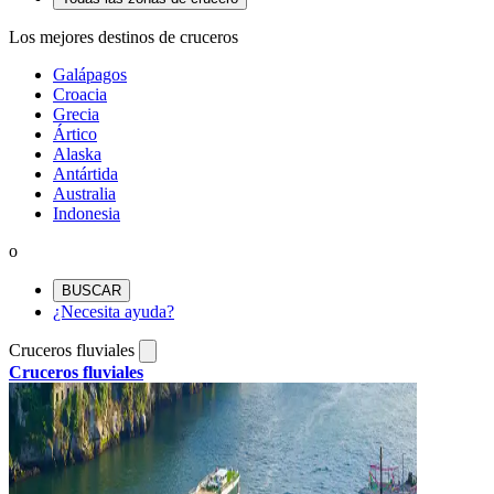
Los mejores destinos de cruceros
Galápagos
Croacia
Grecia
Ártico
Alaska
Antártida
Australia
Indonesia
o
BUSCAR
¿Necesita ayuda?
Cruceros fluviales
Cruceros fluviales