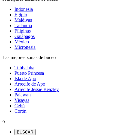
Indonesia
Egipto
Maldivas
Tailandia
Filipinas
Galápagos
México
Micronesia
Las mejores zonas de buceo
Tubbataha
Puerto Princesa
Isla de Apo
Arrecife de Apo
Arrecife Jessie Beazley
Palawan
Visayas
Cebú
Corón
o
BUSCAR