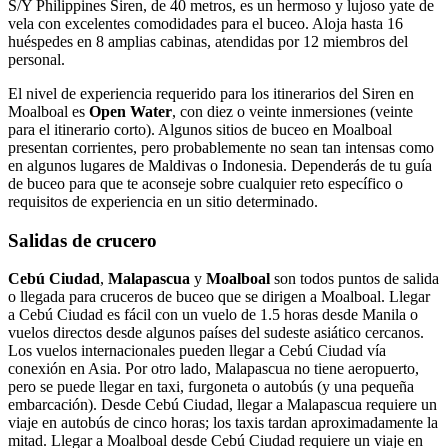
S/Y Philippines Siren, de 40 metros, es un hermoso y lujoso yate de
vela con excelentes comodidades para el buceo. Aloja hasta 16
huéspedes en 8 amplias cabinas, atendidas por 12 miembros del
personal.
El nivel de experiencia requerido para los itinerarios del Siren en
Moalboal es
Open Water
, con diez o veinte inmersiones (veinte
para el itinerario corto). Algunos sitios de buceo en Moalboal
presentan corrientes, pero probablemente no sean tan intensas como
en algunos lugares de Maldivas o Indonesia. Dependerás de tu guía
de buceo para que te aconseje sobre cualquier reto específico o
requisitos de experiencia en un sitio determinado.
Salidas de crucero
Cebú Ciudad
,
Malapascua
y
Moalboal
son todos puntos de salida
o llegada para cruceros de buceo que se dirigen a Moalboal. Llegar
a Cebú Ciudad es fácil con un vuelo de 1.5 horas desde Manila o
vuelos directos desde algunos países del sudeste asiático cercanos.
Los vuelos internacionales pueden llegar a Cebú Ciudad vía
conexión en Asia. Por otro lado, Malapascua no tiene aeropuerto,
pero se puede llegar en taxi, furgoneta o autobús (y una pequeña
embarcación). Desde Cebú Ciudad, llegar a Malapascua requiere un
viaje en autobús de cinco horas; los taxis tardan aproximadamente la
mitad. Llegar a Moalboal desde Cebú Ciudad requiere un viaje en