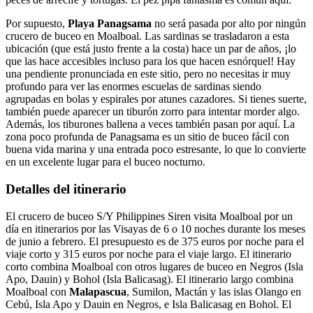
Por supuesto,
Playa Panagsama
no será pasada por alto por ningún
crucero de buceo en Moalboal. Las sardinas se trasladaron a esta
ubicación (que está justo frente a la costa) hace un par de años, ¡lo
que las hace accesibles incluso para los que hacen esnórquel! Hay
una pendiente pronunciada en este sitio, pero no necesitas ir muy
profundo para ver las enormes escuelas de sardinas siendo
agrupadas en bolas y espirales por atunes cazadores. Si tienes suerte,
también puede aparecer un tiburón zorro para intentar morder algo.
Además, los tiburones ballena a veces también pasan por aquí. La
zona poco profunda de Panagsama es un sitio de buceo fácil con
buena vida marina y una entrada poco estresante, lo que lo convierte
en un excelente lugar para el buceo nocturno.
Detalles del itinerario
El crucero de buceo S/Y Philippines Siren visita Moalboal por un
día en itinerarios por las Visayas de 6 o 10 noches durante los meses
de junio a febrero. El presupuesto es de 375 euros por noche para el
viaje corto y 315 euros por noche para el viaje largo. El itinerario
corto combina Moalboal con otros lugares de buceo en Negros (Isla
Apo, Dauin) y Bohol (Isla Balicasag). El itinerario largo combina
Moalboal con
Malapascua
, Sumilon, Mactán y las islas Olango en
Cebú, Isla Apo y Dauin en Negros, e Isla Balicasag en Bohol. El