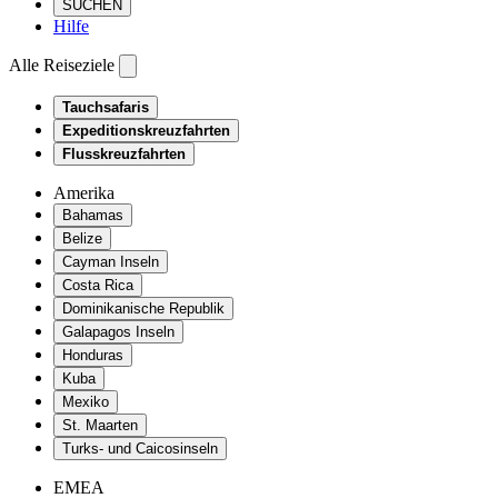
SUCHEN
Hilfe
Alle Reiseziele
Tauchsafaris
Expeditionskreuzfahrten
Flusskreuzfahrten
Amerika
Bahamas
Belize
Cayman Inseln
Costa Rica
Dominikanische Republik
Galapagos Inseln
Honduras
Kuba
Mexiko
St. Maarten
Turks- und Caicosinseln
EMEA