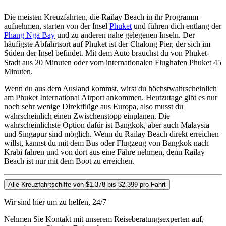
Die meisten Kreuzfahrten, die Railay Beach in ihr Programm
aufnehmen, starten von der Insel
Phuket
und führen dich entlang der
Phang Nga Bay
und zu anderen nahe gelegenen Inseln. Der
häufigste Abfahrtsort auf Phuket ist der Chalong Pier, der sich im
Süden der Insel befindet. Mit dem Auto brauchst du von Phuket-
Stadt aus 20 Minuten oder vom internationalen Flughafen Phuket 45
Minuten.
Wenn du aus dem Ausland kommst, wirst du höchstwahrscheinlich
am Phuket International Airport ankommen. Heutzutage gibt es nur
noch sehr wenige Direktflüge aus Europa, also musst du
wahrscheinlich einen Zwischenstopp einplanen. Die
wahrscheinlichste Option dafür ist Bangkok, aber auch Malaysia
und Singapur sind möglich. Wenn du Railay Beach direkt erreichen
willst, kannst du mit dem Bus oder Flugzeug von Bangkok nach
Krabi fahren und von dort aus eine Fähre nehmen, denn Railay
Beach ist nur mit dem Boot zu erreichen.
Alle Kreuzfahrtschiffe von $1.378 bis $2.399 pro Fahrt
Wir sind hier um zu helfen, 24/7
Nehmen Sie Kontakt mit unserem Reiseberatungsexperten auf,