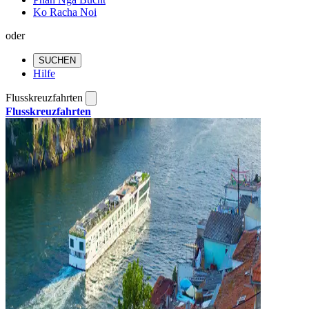
Ko Racha Noi
oder
SUCHEN
Hilfe
Flusskreuzfahrten
Flusskreuzfahrten