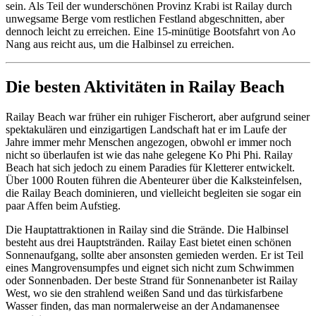
sein. Als Teil der wunderschönen Provinz Krabi ist Railay durch
unwegsame Berge vom restlichen Festland abgeschnitten, aber
dennoch leicht zu erreichen. Eine 15-minütige Bootsfahrt von Ao
Nang aus reicht aus, um die Halbinsel zu erreichen.
Die besten Aktivitäten in Railay Beach
Railay Beach war früher ein ruhiger Fischerort, aber aufgrund seiner
spektakulären und einzigartigen Landschaft hat er im Laufe der
Jahre immer mehr Menschen angezogen, obwohl er immer noch
nicht so überlaufen ist wie das nahe gelegene Ko Phi Phi. Railay
Beach hat sich jedoch zu einem Paradies für Kletterer entwickelt.
Über 1000 Routen führen die Abenteurer über die Kalksteinfelsen,
die Railay Beach dominieren, und vielleicht begleiten sie sogar ein
paar Affen beim Aufstieg.
Die Hauptattraktionen in Railay sind die Strände. Die Halbinsel
besteht aus drei Hauptstränden. Railay East bietet einen schönen
Sonnenaufgang, sollte aber ansonsten gemieden werden. Er ist Teil
eines Mangrovensumpfes und eignet sich nicht zum Schwimmen
oder Sonnenbaden. Der beste Strand für Sonnenanbeter ist Railay
West, wo sie den strahlend weißen Sand und das türkisfarbene
Wasser finden, das man normalerweise an der Andamanensee