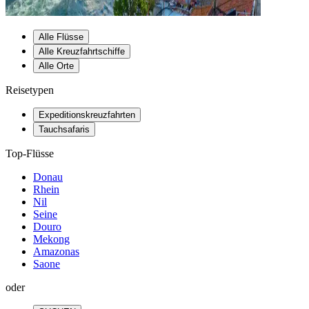
Alle Flüsse
Alle Kreuzfahrtschiffe
Alle Orte
Reisetypen
Expeditionskreuzfahrten
Tauchsafaris
Top-Flüsse
Donau
Rhein
Nil
Seine
Douro
Mekong
Amazonas
Saone
oder