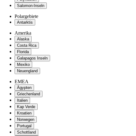
Salomon-Inseln
Polargebiete
Antarktis
Amerika
Alaska
Costa Rica
Florida
Galapagos Inseln
Mexiko
Neuengland
EMEA
Ägypten
Griechenland
Italien
Kap Verde
Kroatien
Norwegen
Portugal
Schottland