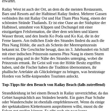
erwartet.
Railay West ist auch der Ort, an dem du die meisten Restaurants,
Bars und Resorts auf der Halbinsel Railay findest. Mehrere Gassen
verbinden ihn mit Railay Ost und Hat Tham Phra Nang, einem der
schönsten Strände Thailands. Er ist eine Oase an der Südspitze der
Halbinsel, umrahmt von Klippen und Dschungel mit einer
einzigartigen Felsformation, die über dem seichten und klaren
Wasser thront, und den Inseln Ko Poda und Ko Kai, die in der
Ferne lauern. Am östlichen Ende des Strandes findest du auch die
Phra Nang Höhle, die auch als Schrein der Meeresprinzessin
bekannt ist. Die Geschichte besagt, dass im 3. Jahrhundert ein Schiff
mit einer indischen Prinzessin namens Phra Nang in einem Sturm
verloren ging und in der Nähe des Strandes unterging, wobei die
Prinzessin ertrank. Ihr Geist soll von der Höhle Besitz ergriffen
haben, und die Fischer haben die Tradition übernommen, ihr
phallische Artefakte als Glücksbringer zu bringen, was heutzutage
Horden von Selfie-knipsenden Touristen anlockt.
Top-Tipps für den Besuch von Railay Beach (falls zutreffend)
Strandkleidung ist bei einem Besuch in Railay unverzichtbar, da das
Gebiet hauptsächlich aus Stränden besteht. Ein gutes Paar Schuhe
oder Wanderschuhe ist ebenfalls empfehlenswert. Wenn du einige
der spektakulären Klettertouren ausprobieren willst, musst du die
Felsen gut greifen können. Es gibt auch ein paar kurze