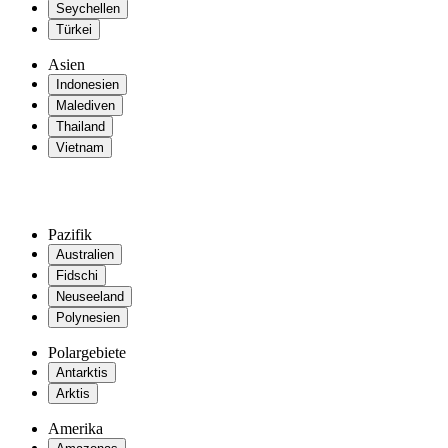
Seychellen
Türkei
Asien
Indonesien
Malediven
Thailand
Vietnam
Pazifik
Australien
Fidschi
Neuseeland
Polynesien
Polargebiete
Antarktis
Arktis
Amerika