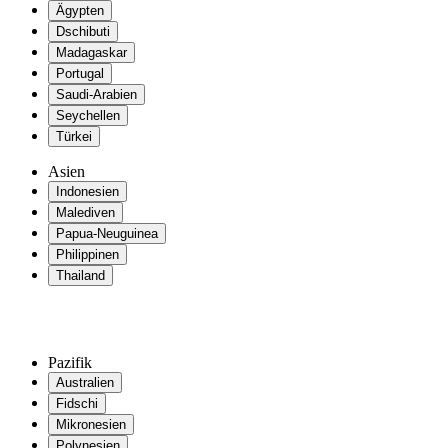
Ägypten
Dschibuti
Madagaskar
Portugal
Saudi-Arabien
Seychellen
Türkei
Asien
Indonesien
Malediven
Papua-Neuguinea
Philippinen
Thailand
Pazifik
Australien
Fidschi
Mikronesien
Polynesien