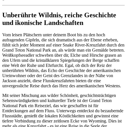
Unberührte Wildnis, reiche Geschichte
und ikonische Landschaften
Vom leisen Plätschern unter deinem Boot bis zu den hoch
aufragenden Gipfeln, die sich dramatisch aus der Ebene erheben,
fühlt sich jeder Moment auf einer Snake River-Kreuzfahrt durch den
Grand Teton National Park an, als würde man ein Gemälde betreten.
Weißkopfseeadler schweben über dir, Elche und Hirsche grasen an
den Ufern und die kristallklaren Spiegelungen der Berge schaffen
eine Welt der Ruhe und Ehrfurcht. Egal, ob dich der Reiz der
unberührten Wildnis, das Echo der Geschichte der amerikanischen
Ureinwohner oder der Geist des Grenzlandes in der Nähe von
Jackson anzieht, diese Flusskreuzfahrten bieten dir eine
unvergessliche Reise durch das Herz des amerikanischen Westens.
Mit seiner Mischung aus wilder Schönheit, geschichtsträchtigen
Sehenswürdigkeiten und kultureller Tiefe ist der Grand Teton
National Park ein Reiseziel, das wie geschaffen ist für
Entdeckungen auf dem Fluss. Unterwegs entdeckst du bezaubernde
Flussstädte, genießt die lokalen Köstlichkeiten und gewinnst eine
tiefere Verbindung zu dieser zeitlosen Ecke von Wyoming. Dies ist
mehr als eine Kreuzfahrt - es ist eine Reise in die Seele der