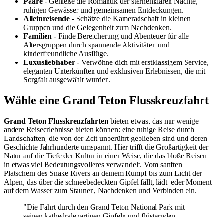
Paare
- Genieße die Romantik der sternenklaren Nächte,
ruhigen Gewässer und gemeinsamen Entdeckungen.
Alleinreisende
- Schätze die Kameradschaft in kleinen
Gruppen und die Gelegenheit zum Nachdenken.
Familien
- Finde Bereicherung und Abenteuer für alle
Altersgruppen durch spannende Aktivitäten und
kinderfreundliche Ausflüge.
Luxusliebhaber
- Verwöhne dich mit erstklassigem Service,
eleganten Unterkünften und exklusiven Erlebnissen, die mit
Sorgfalt ausgewählt wurden.
Wähle eine Grand Teton Flusskreuzfahrt
Grand Teton Flusskreuzfahrten
bieten etwas, das nur wenige
andere Reiseerlebnisse bieten können: eine ruhige Reise durch
Landschaften, die von der Zeit unberührt geblieben sind und deren
Geschichte Jahrhunderte umspannt. Hier trifft die Großartigkeit der
Natur auf die Tiefe der Kultur in einer Weise, die das bloße Reisen
in etwas viel Bedeutungsvolleres verwandelt. Vom sanften
Plätschern des Snake Rivers an deinem Rumpf bis zum Licht der
Alpen, das über die schneebedeckten Gipfel fällt, lädt jeder Moment
auf dem Wasser zum Staunen, Nachdenken und Verbinden ein.
"Die Fahrt durch den Grand Teton National Park mit
seinen kathedralenartigen Gipfeln und flüsternden