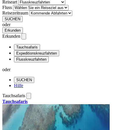
Reiseart
Fluss
Reisezeitraum
SUCHEN
oder
Erkunden
Erkunden
Tauchsafaris
Expeditionskreuzfahrten
Flusskreuzfahrten
oder
SUCHEN
Hilfe
Tauchsafaris
Tauchsafaris