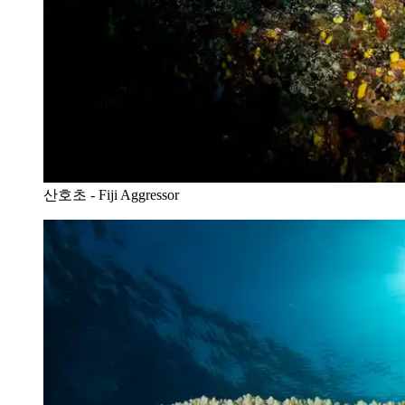
산호초 - Fiji Aggressor